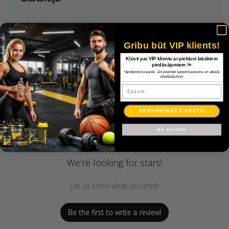
Gribu būt VIP klients!
Kļūsti par VIP klientu ar piekļuvi labākiem
piedāvājumiem !⭐
*Apstiprinot e-pastu, Jūs piekrītat saņemt jaunumu un atlaižu
piedāvājumus
Epasts
Customer Reviews
APSTIPRINĀT E-PASTU
NĒ, PALDIES
We’re looking for stars!
Let us know what you think
Be the first to write a review!