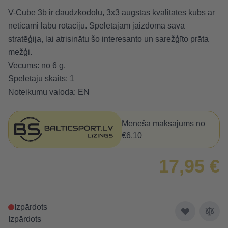
V-Cube 3b ir daudzkodolu, 3x3 augstas kvalitātes kubs ar
neticami labu rotāciju. Spēlētājam jāizdomā sava
stratēģija, lai atrisinātu šo interesanto un sarežģīto prāta
mežģi.
Vecums: no 6 g.
Spēlētāju skaits: 1
Noteikumu valoda: EN
Mēneša maksājums no
€6.10
17,95 €
Izpārdots
Izpārdots