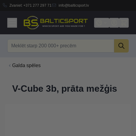
Zvaniet:
+371 277 297 71
info@balticsport.lv
Skip to Content
Search
Galda spēles
V-Cube 3b, prāta mežģis