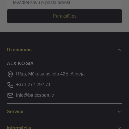
Parakstīties
Uzņēmums
ALX-KO SIA
Rīga, Mūkusalas iela 42E, A ieeja
+371 277 297 71
info@balticsport.lv
Service
Informācija