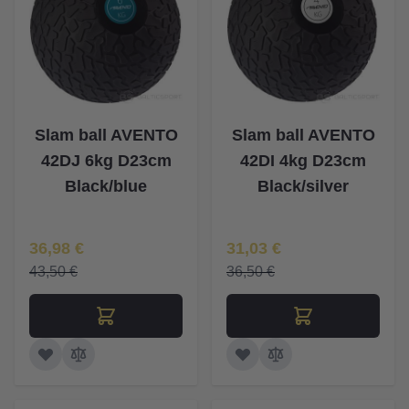
Slam ball AVENTO
Slam ball AVENTO
42DJ 6kg D23cm
42DI 4kg D23cm
Black/blue
Black/silver
Īpaša Cena
Īpaša Cena
36,98 €
31,03 €
43,50 €
36,50 €