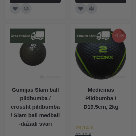
-15%
Gumijas Slam ball
Medicīnas
pildbumba /
Pildbumba /
crossfit pildbumba
D19.5cm, 2kg
/ Slam ball medball
-dažādi svari
Īpaša Cena
28,14 €
33,10 €