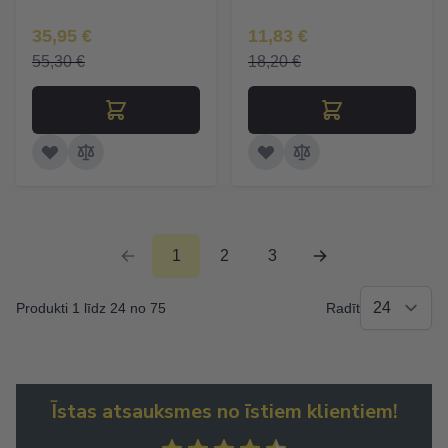
Īpaša Cena
Īpaša Cena
35,95 €
11,83 €
55,30 €
18,20 €
1
2
3
Produkti 1 līdz 24 no 75
Radīt
Īstas atsauksmes no īstiem klientiem!