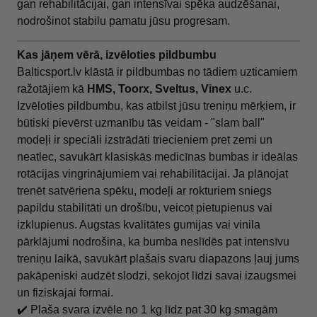
gan rehabilitācijai, gan intensīvai spēka audzēšanai,
nodrošinot stabilu pamatu jūsu progresam.
Kas jāņem vērā, izvēloties pildbumbu
Balticsport.lv klāstā ir pildbumbas no tādiem uzticamiem
ražotājiem kā
HMS, Toorx, Sveltus, Vinex
u.c.
Izvēloties pildbumbu, kas atbilst jūsu treniņu mērķiem, ir
būtiski pievērst uzmanību tās veidam - "slam ball"
modeļi ir speciāli izstrādāti triecieniem pret zemi un
neatlec, savukārt klasiskās medicīnas bumbas ir ideālas
rotācijas vingrinājumiem vai rehabilitācijai. Ja plānojat
trenēt satvēriena spēku, modeļi ar rokturiem sniegs
papildu stabilitāti un drošību, veicot pietupienus vai
izklupienus. Augstas kvalitātes gumijas vai vinila
pārklājumi nodrošina, ka bumba neslīdēs pat intensīvu
treniņu laikā, savukārt plašais svaru diapazons ļauj jums
pakāpeniski audzēt slodzi, sekojot līdzi savai izaugsmei
un fiziskajai formai.
✔️ Plaša svara izvēle no 1 kg līdz pat 30 kg smagām