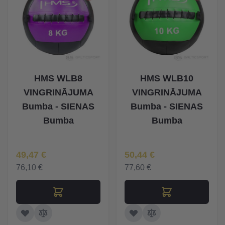
HMS WLB8
HMS WLB10
VINGRINĀJUMA
VINGRINĀJUMA
Bumba - SIENAS
Bumba - SIENAS
Bumba
Bumba
Īpaša Cena
Īpaša Cena
49,47 €
50,44 €
76,10 €
77,60 €