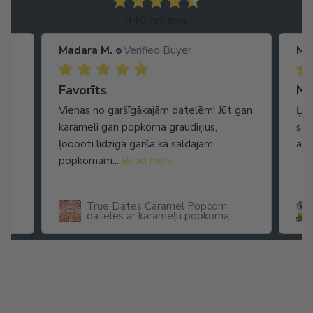
440 reviews
Madara M.
Verified Buyer
Ma
Ātra piegāde. Lieliska apkalpošana.
Favorīts
No
Vienas no garšīgākajām datelēm! Jūt gan
Ļot
karameli gan popkorna graudiņus,
seg
ļooooti līdzīga garša kā saldajam
arī
popkornam...
Read more
True Dates Caramel Popcorn
dateles ar karameļu popkorna
garšu