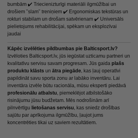
bumbām ✔️ Triecienizturīgi materiāli ilgmūžībai un
drošiem "slam" treniņiem ✔️ Ergonomiskas tekstūras un
rokturi stabilam un drošam satvērienam ✔️ Universāls
pielietojums rehabilitācijai, spēkam un eksplozīvai
jaudai
Kāpēc izvēlēties pildbumbas pie Balticsport.lv?
Izvēloties Balticsport.lv, jūs iegūstat uzticamu partneri un
kvalitatīvu servisu savam progresam. Jūs gaida
plašs
produktu klāsts
un
ātra piegāde
, kas ļauj operatīvi
papildināt savu sporta zonu ar labāko inventāru. Lai
inventāra izvēle būtu racionāla, mūsu eksperti piedāvā
profesionālu atbalstu
, piemeklējot atbilstošāko
risinājumu jūsu budžetam. Mēs nodrošinām arī
pilnvērtīgu
lietošanas servisu
, kas sniedz drošības
sajūtu par aprīkojuma ilgmūžību, ļaujot jums
koncentrēties tikai uz saviem rezultātiem.