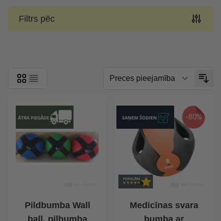
Filtrs pēc
Skip to product list
-80%
Pildbumba Wall
Medicīnas svara
ball, pilbumba
bumba ar