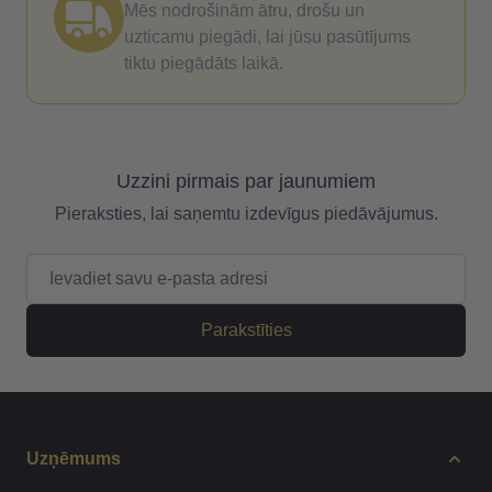
Mēs nodrošinām ātru, drošu un
uzticamu piegādi, lai jūsu pasūtījums
tiktu piegādāts laikā.
Uzzini pirmais par jaunumiem
Pieraksties, lai saņemtu izdevīgus piedāvājumus.
E-pasta adrese
Parakstīties
Uzņēmums