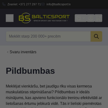
Zvaniet:
+371 277 297 71
info@balticsport.lv
Skip to Content
Search
Svaru inventārs
Pildbumbas
Meklējat vienkāršu, bet jaudīgu rīku visas ķermeņa
muskulatūras stiprināšanai? Pildbumbas ir ideāls
risinājums, kas apvieno funkcionālo treniņu efektivitāti ar
lietošanas ērtumu jebkurā vidē. Tās ir lieliski piemērotas