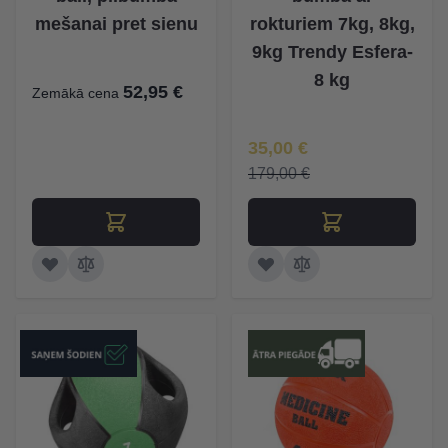
mešanai pret sienu
rokturiem 7kg, 8kg,
9kg Trendy Esfera-
8 kg
52,95 €
Zemākā cena
Īpaša Cena
35,00 €
179,00 €