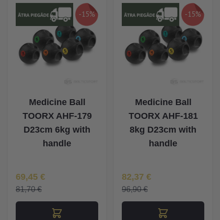
-15%
-15%
Medicine Ball
Medicine Ball
TOORX AHF-179
TOORX AHF-181
D23cm 6kg with
8kg D23cm with
handle
handle
Īpaša Cena
Īpaša Cena
69,45 €
82,37 €
81,70 €
96,90 €