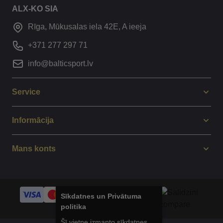
ALX-KO SIA
Rīga, Mūkusalas iela 42E, A ieeja
+371 277 297 71
info@balticsport.lv
Service
Informācija
Mans konts
Sīkdatnes un Privātuma
politika
Šī vietne izmanto sīkdatnes,