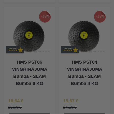
-35%
-35%
HMS PST06
HMS PST04
VINGRINĀJUMA
VINGRINĀJUMA
Bumba - SLAM
Bumba - SLAM
Bumba 6 KG
Bumba 4 KG
Īpaša Cena
Īpaša Cena
16,64 €
15,67 €
25,60 €
24,10 €