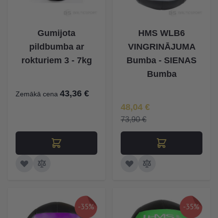
Gumijota
HMS WLB6
pildbumba ar
VINGRINĀJUMA
rokturiem 3 - 7kg
Bumba - SIENAS
Bumba
43,36 €
Zemākā cena
Īpaša Cena
48,04 €
73,90 €
-35%
-35%