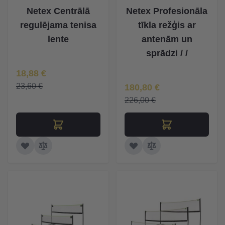
Netex Centrālā
Netex Profesionāla
regulējama tenisa
tīkla režģis ar
lente
antenām un
sprādzi / /
Īpaša Cena
18,88 €
Īpaša Cena
23,60 €
180,80 €
226,00 €