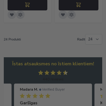
24 Produkti
Radīt
Īstas atsauksmes no īstiem klientiem!
440 reviews
Madara M.
Verified Buyer
Ma
Garšīgas
Ko