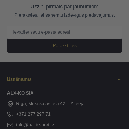
Uzzini pirmais par jaunumiem
Pieraksties, lai saņemtu izdevīgus piedāvājumus.
E-pasta adrese
Parakstīties
Uzņēmums
ALX-KO SIA
Rīga, Mūkusalas iela 42E, A ieeja
+371 277 297 71
info@balticsport.lv