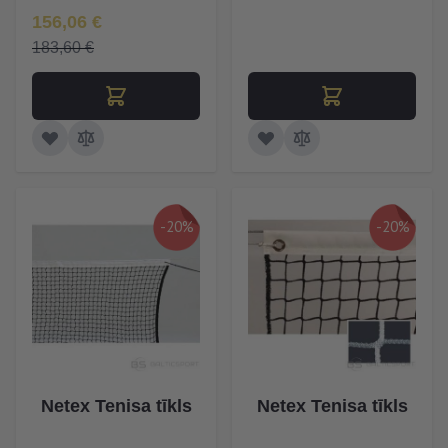
Īpaša Cena
156,06 €
183,60 €
-20%
-20%
Netex Tenisa tīkls
Netex Tenisa tīkls