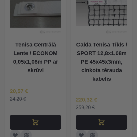
Tenisa Centrālā
Galda Tenisa Tīkls /
Lente / ECONOM
SPORT 12,8x1,08m
0,05x1,08m PP ar
PE 45x45x3mm,
skrūvi
cinkota tērauda
kabelis
Īpaša Cena
20,57 €
Īpaša Cena
24,20 €
220,32 €
259,20 €