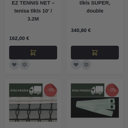
EZ TENNIS NET –
tīkls SUPER,
tenisa tīkls 10' /
double
3.2M
340,80 €
162,00 €
-0%
-0%