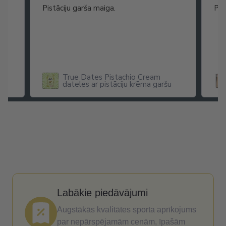
as
Pistāciju garša maiga.
Pat
ikā
True Dates Pistachio Cream
dateles ar pistāciju krēma garšu
x
Labākie piedāvājumi
Augstākās kvalitātes sporta aprīkojums
par nepārspējamām cenām, īpašām