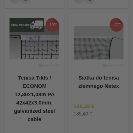
-15%
-20%
Tenisa Tīkls /
Siatka do tenisa
ECONOM
ziemnego Netex
12,80x1,08m PA
42x42x3,0mm,
Īpaša Cena
148,32 €
galvanized steel
185,40 €
cable