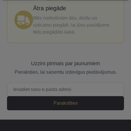
Ātra piegāde
Mēs nodrošinām ātru, drošu un
uzticamu piegādi, lai jūsu pasūtījums
tiktu piegādāts laikā.
Uzzini pirmais par jaunumiem
Pieraksties, lai saņemtu izdevīgus piedāvājumus.
E-pasta adrese
Parakstīties