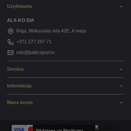
Uzņēmums
ALX-KO SIA
Rīga, Mūkusalas iela 42E, A ieeja
+371 277 297 71
info@balticsport.lv
Service
Informācija
Mans konts
Sīkdatnes un Privātuma