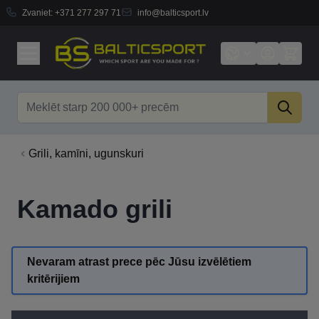
Zvaniet:
+371 277 297 71
info@balticsport.lv
Skip to Content
Search
Grili, kamīni, ugunskuri
Kamado grili
Nevaram atrast prece pēc Jūsu izvēlētiem
kritērijiem