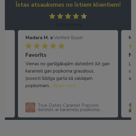
Īstas atsauksmes no īstiem klientiem!
440 reviews
Madara M.
Verified Buyer
Ma
Ātra piegāde. Lieliska apkalpošana.
Favorīts
No
Vienas no garšīgākajām datelēm! Jūt gan
Ļot
karameli gan popkorna graudiņus,
seg
ļooooti līdzīga garša kā saldajam
arī
popkornam...
Read more
True Dates Caramel Popcorn
dateles ar karameļu popkorna
garšu