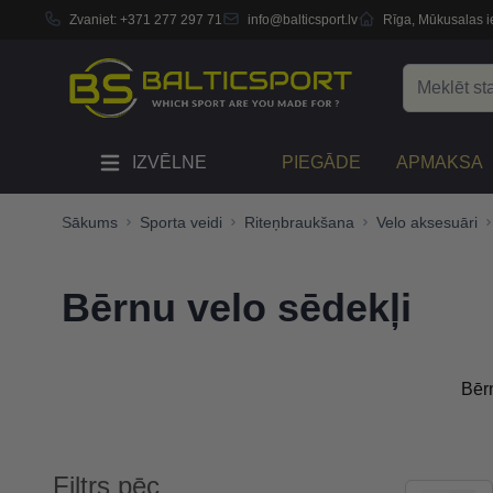
Zvaniet:
+371 277 297 71
info@balticsport.lv
Rīga, Mūkusalas ie
Skip to Content
Search
IZVĒLNE
PIEGĀDE
APMAKSA
Sākums
Sporta veidi
Riteņbraukšana
Velo aksesuāri
Bērnu velo sēdekļi
Bērn
Filtrs pēc