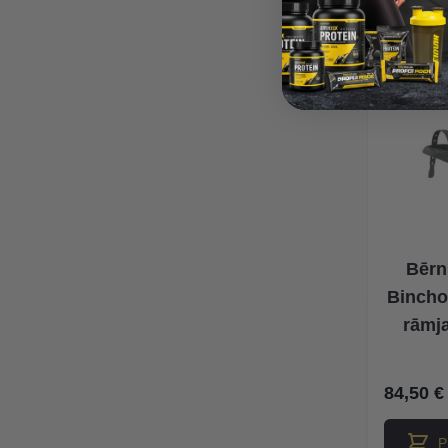
Bērn
Bincho
rāmja
84,50 €
P