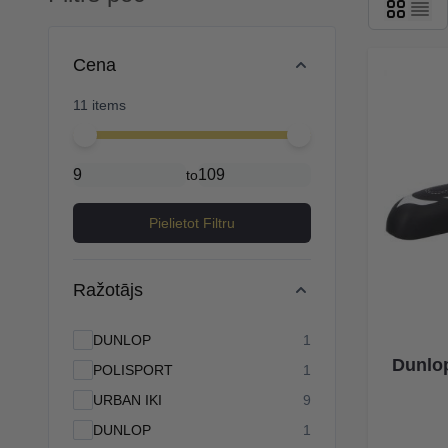
Skip to product list
Cena
11 items
Minimal price
Maximum price
to
Pielietot Filtru
Ražotājs
products available
DUNLOP
1
Dunlop
products available
POLISPORT
1
products available
URBAN IKI
9
products available
DUNLOP
1