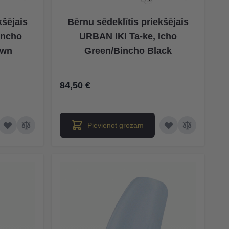
kšējais
Bērnu sēdeklītis priekšējais
incho
URBAN IKI Ta-ke, Icho
own
Green/Bincho Black
84,50 €
Pievienot grozam