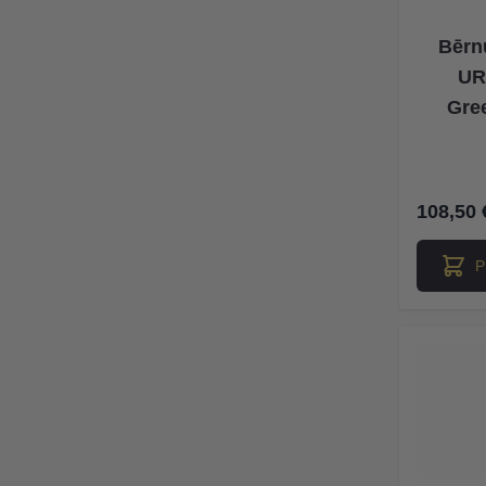
Bērn
UR
Gree
108,50 
P