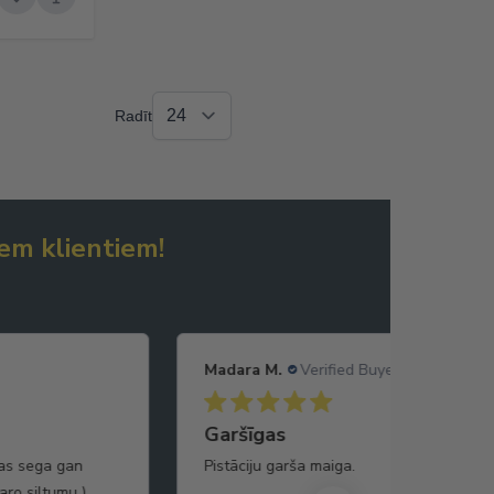
Radīt
em klientiem!
Madara M.
Verified Buyer
Garšīgas
bas sega gan
Pistāciju garša maiga.
taro siltumu )