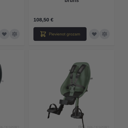
brūns
108,50 €
Pievienot grozam