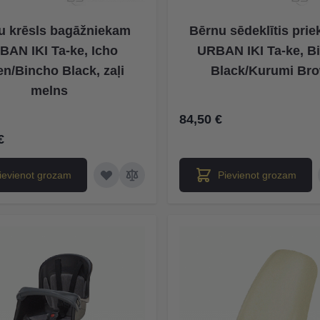
u krēsls bagāžniekam
Bērnu sēdeklītis prie
BAN IKI Ta-ke, Icho
URBAN IKI Ta-ke, B
n/Bincho Black, zaļi
Black/Kurumi Br
melns
84,50 €
€
ievienot grozam
Pievienot grozam