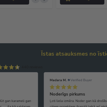
Īstas atsauksmes no īsti
440 reviews
Madara M.
Verified Buyer
Noderīgs pirkums
Jūt gan karameli gan
Ļoti liela izmēra. Noder gan kā drošī
ga garša kā saldajam
citiem projektiem (karstā laikā arī ats