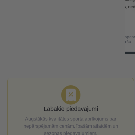
popkornam kinoteātrī. Saldas, ne
True Dates Caramel Popcor
karameļu popkorna garšu
Labākie piedāvājumi
Augstākās kvalitātes sporta aprīkojums par
nepārspējamām cenām, īpašām atlaidēm un
sezonas piedāvājumiem.