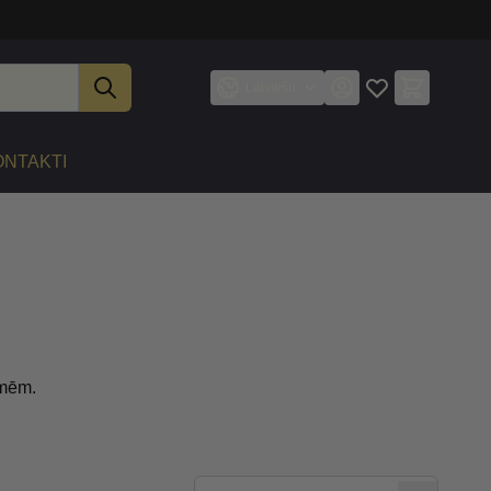
Latviešu
ONTAKTI
umēm.