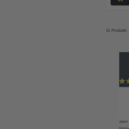
11 Produkti
Madara M.
Verified Buyer
 apkalpošana.
Favorīts
ošana.
Vienas no garšīgākajām datelēm! 
popkorna graudiņus, ļooooti līdzī