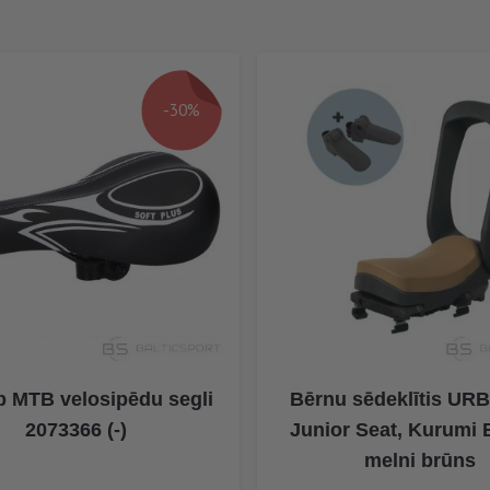
-30%
 MTB velosipēdu segli
Bērnu sēdeklītis URB
2073366 (-)
Junior Seat, Kurumi 
melni brūns