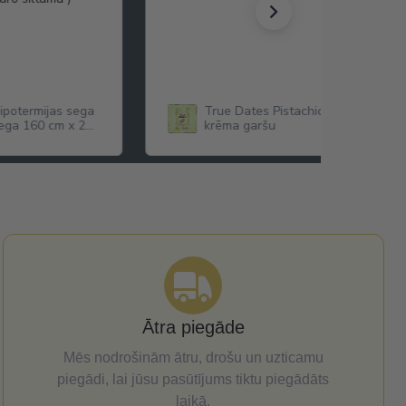
hipotermijas sega
True Dates Pistachio Cream dateles
sega 160 cm x 210
krēma garšu
Ātra piegāde
Mēs nodrošinām ātru, drošu un uzticamu
piegādi, lai jūsu pasūtījums tiktu piegādāts
laikā.