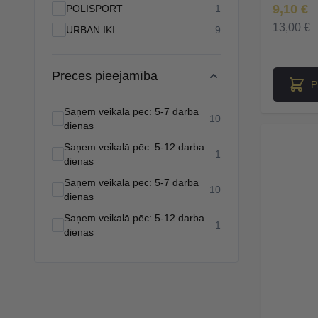
Īpaša Ce
9,10 €
products available
POLISPORT
1
13,00 €
products available
URBAN IKI
9
Preces pieejamība
P
Saņem veikalā pēc: 5-7 darba
products available
10
dienas
Saņem veikalā pēc: 5-12 darba
products available
1
dienas
Saņem veikalā pēc: 5-7 darba
products available
10
dienas
Saņem veikalā pēc: 5-12 darba
products available
1
dienas