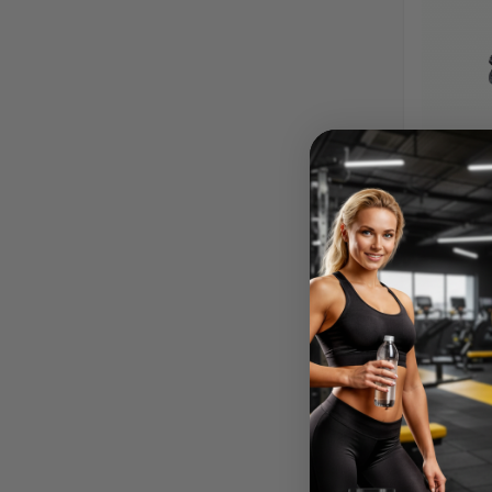
Polispo
kg, 
st
89,50 €
P