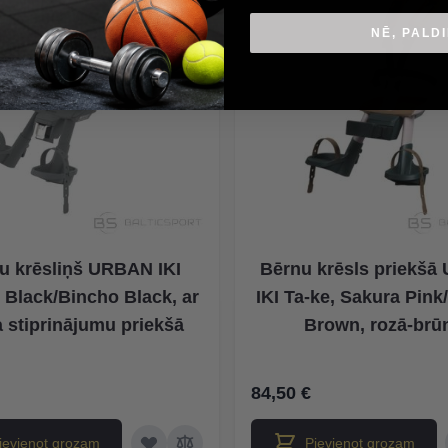
NĒ, PALD
u krēsliņš URBAN IKI
Bērnu krēsls priekš
 Black/Bincho Black, ar
IKI Ta-ke, Sakura Pin
 stiprinājumu priekšā
Brown, rozā-brū
84,50 €
ievienot grozam
Pievienot grozam