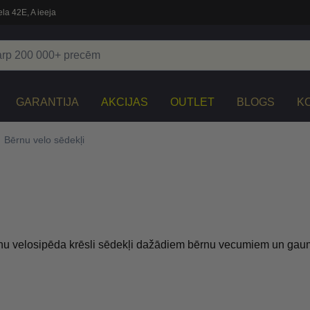
la 42E, A ieeja
GARANTIJA
AKCIJAS
OUTLET
BLOGS
K
Bērnu velo sēdekļi
u velosipēda krēsli sēdekļi dažādiem bērnu vecumiem un ga