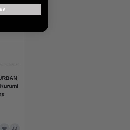
IES
ā URBAN
k/Kurumi
ns