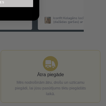
IES
eles ar pistāciju
Iconfit Kolagēns locītavām Joint Co
(dažādas garšas) ar Glikozamīnu,
Hondroitīnu,MSM ,Hialuronskābi u.c
Ātra piegāde
Mēs nodrošinām ātru, drošu un uzticamu
piegādi, lai jūsu pasūtījums tiktu piegādāts
laikā.