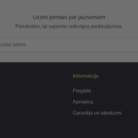
Uzzini pirmais par jaunumiem
Pieraksties, lai saņemtu izdevīgus piedāvājumus.
Informācija
Piegāde
Apmaksa
Garantija un atteikums