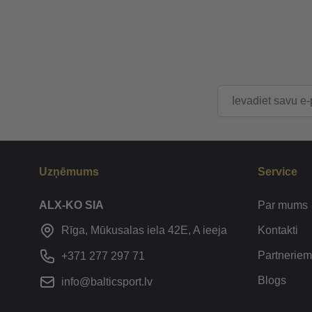
E-pasta adrese
Uzņēmums
Service
ALX-KO SIA
Par mums
Kontakti
Rīga, Mūkusalas iela 42E, A ieeja
Partneriem
+371 277 297 71
Blogs
info@balticsport.lv