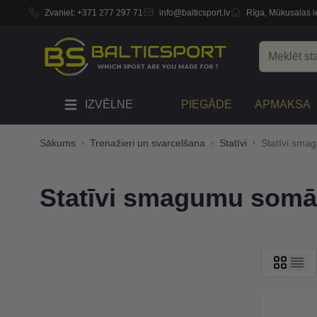
Zvaniet:
+371 277 297 71
info@balticsport.lv
Rīga, Mūkusalas ie
Skip to Content
Search
IZVĒLNE
PIEGĀDE
APMAKSA
Sākums
Trenažieri un svarcelšana
Statīvi
Statīvi sm
Statīvi smagumu som