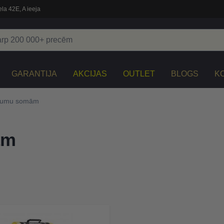
la 42E, A ieeja
GARANTIJA
AKCIJAS
OUTLET
BLOGS
K
agumu somām
ām