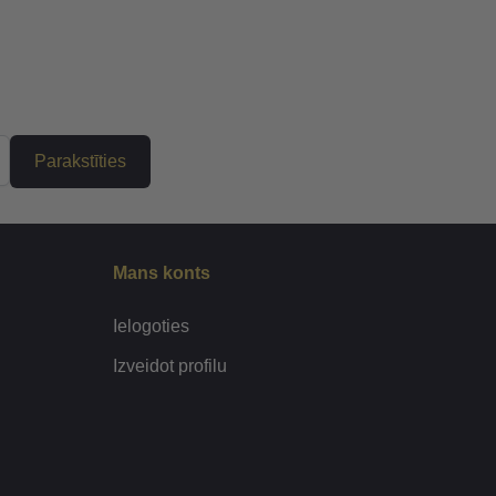
Parakstīties
Mans konts
Ielogoties
Izveidot profilu