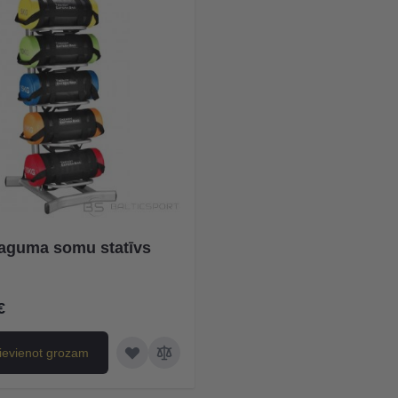
guma somu statīvs
€
ievienot grozam