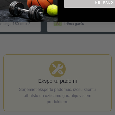
NĒ, PALD
ga hipotermijas sega
True Dates Pistachio Cream dat
as sega 160 cm x 210
krēma garšu
Ekspertu padomi
Saņemiet ekspertu padomus, izcilu klientu
atbalstu un uzticamu garantiju visiem
produktiem.