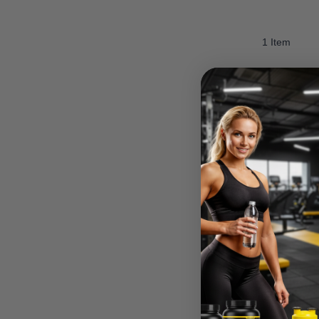
1 Item
Madara M.
Verified Buyer
Noderīgs pirkums
ēm! Jūt gan karameli gan
Ļoti liela izmēra. Noder gan kā d
īdzīga garša kā saldajam
citiem projektiem (karstā laikā arī
 nedaudz kraukšķīgas.