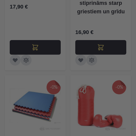
stiprināms starp
17,90 €
griestiem un grīdu
16,90 €
-0%
-0%