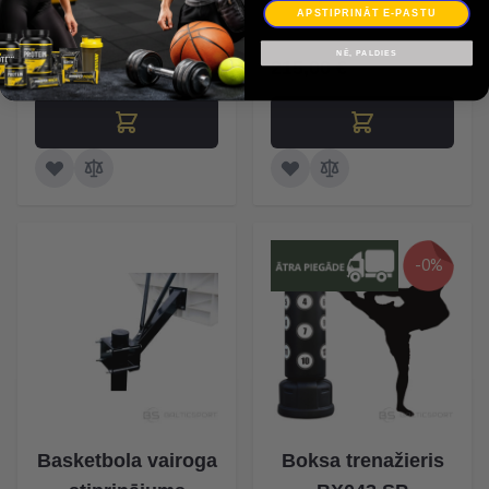
APSTIPRINĀT E-PASTU
59,00 €
NĒ, PALDIES
215,00 €
-0%
Basketbola vairoga
Boksa trenažieris