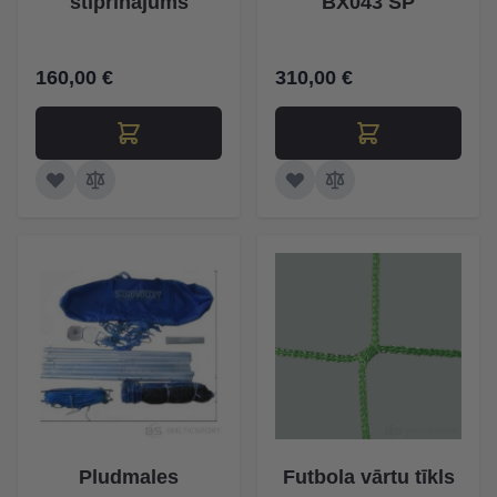
stiprinājums
BX043 SP
160,00 €
310,00 €
Pludmales
Futbola vārtu tīkls