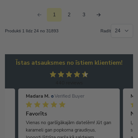
1
2
3
Produkti 1 līdz 24 no 31893
Radīt
Īstas atsauksmes no īstiem klientiem!
440 reviews
Madara M.
Verified Buyer
Ma
Ātra piegāde. Lieliska apkalpošana.
Favorīts
No
Vienas no garšīgākajām datelēm! Jūt gan
Ļot
karameli gan popkorna graudiņus,
seg
ļooooti līdzīga garša kā saldajam
arī