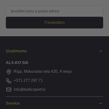
E-pasta adrese
Parakstīties
Uzņēmums
ALX-KO SIA
Rīga, Mūkusalas iela 42E, A ieeja
+371 277 297 71
info@balticsport.lv
Service