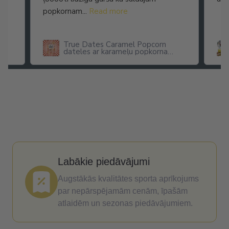
popkornam...
Read more
True Dates Caramel Popcorn
dateles ar karameļu popkorna
garšu
Labākie piedāvājumi
Augstākās kvalitātes sporta aprīkojums
par nepārspējamām cenām, īpašām
atlaidēm un sezonas piedāvājumiem.