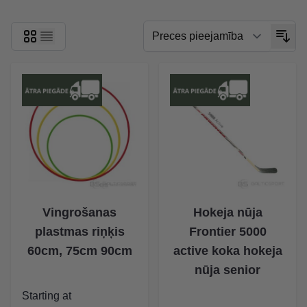
The price depends on the options chosen on the product p
Vingrošanas
Hokeja nūja
plastmas riņķis
Frontier 5000
60cm, 75cm 90cm
active koka hokeja
nūja senior
Starting at