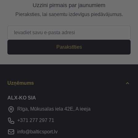
Uzzini pirmais par jaunumiem
Pieraksties, lai saņemtu izdevīgus piedāvājumus.
E-pasta adrese
Parakstīties
Uzņēmums
ALX-KO SIA
Rīga, Mūkusalas iela 42E, A ieeja
+371 277 297 71
info@balticsport.lv