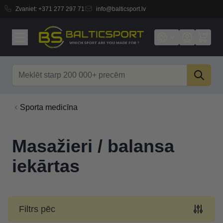
Zvaniet:
+371 277 297 71
info@balticsport.lv
Skip to Content
Search
Sporta medicīna
Masažieri / balansa
iekārtas
Filtrs pēc