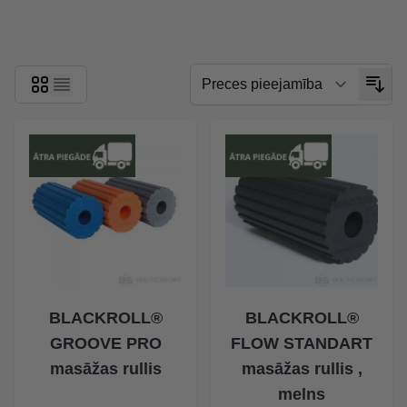
Skip to product list
BLACKROLL®
BLACKROLL®
GROOVE PRO
FLOW STANDART
masāžas rullis
masāžas rullis ,
melns