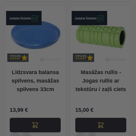
Līdzsvara balansa
Masāžas rullis -
spilvens, masāžas
Jogas rullis ar
spilvens 33cm
tekstūru / zaļš ciets
13,99 €
15,00 €