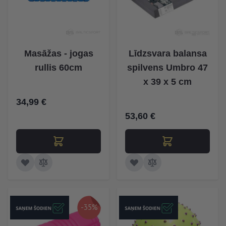
Masāžas - jogas
Līdzsvara balansa
rullis 60cm
spilvens Umbro 47
x 39 x 5 cm
34,99 €
53,60 €
-35%