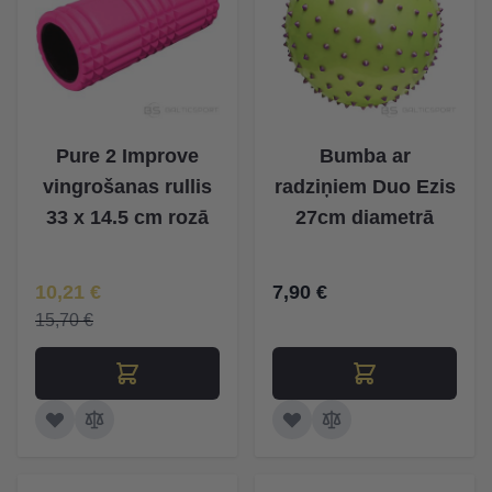
Pure 2 Improve
Bumba ar
vingrošanas rullis
radziņiem Duo Ezis
33 x 14.5 cm rozā
27cm diametrā
Īpaša Cena
10,21 €
7,90 €
15,70 €