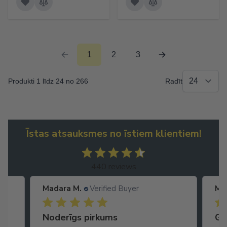
1
2
3
Produkti 1 līdz 24 no 266
Radīt
Īstas atsauksmes no īstiem klientiem!
440 reviews
Madara M.
Verified Buyer
Ma
Noderīgs pirkums
Ga