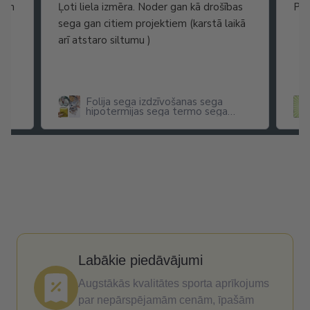
gan
Ļoti liela izmēra. Noder gan kā drošības
Pis
sega gan citiem projektiem (karstā laikā
arī atstaro siltumu )
Folija sega izdzīvošanas sega
hipotermijas sega termo sega
pirmās palīdzības sega 160 cm x
210 cm
Labākie piedāvājumi
Augstākās kvalitātes sporta aprīkojums
par nepārspējamām cenām, īpašām