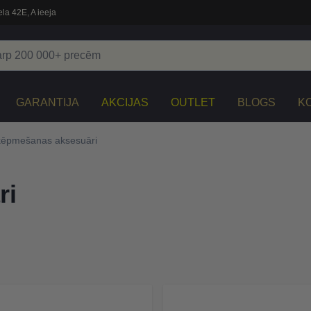
la 42E, A ieeja
GARANTIJA
AKCIJAS
OUTLET
BLOGS
K
ēpmešanas aksesuāri
ri