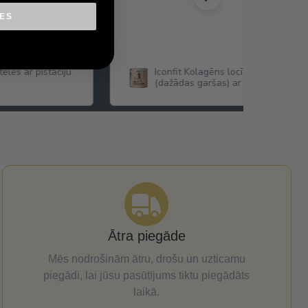
IES
eles ar pistāciju
Iconfit Kolagēns locītavām Joint Co
(dažādas garšas) ar Glikozamīnu,
Hondroitīnu,MSM ,Hialuronskābi u.c
Ātra piegāde
Mēs nodrošinām ātru, drošu un uzticamu
piegādi, lai jūsu pasūtījums tiktu piegādāts
laikā.