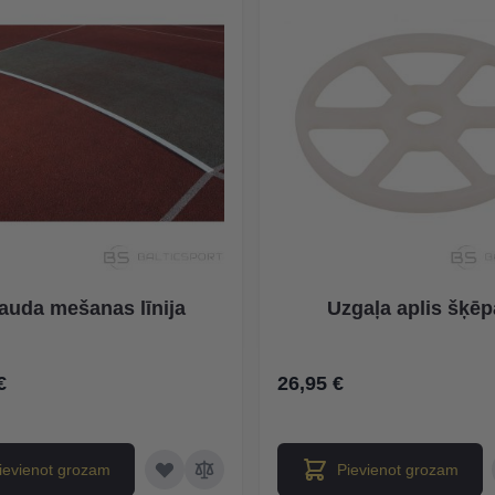
auda mešanas līnija
Uzgaļa aplis šķē
€
26,95 €
ievienot grozam
Pievienot grozam