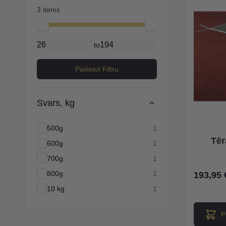
3 items
Minimal price
Maximum price
to
Pielietot Filtru
Svars, kg
products available
500g
1
Tēr
products available
600g
1
products available
700g
1
products available
800g
1
193,95 
products available
10 kg
1
P