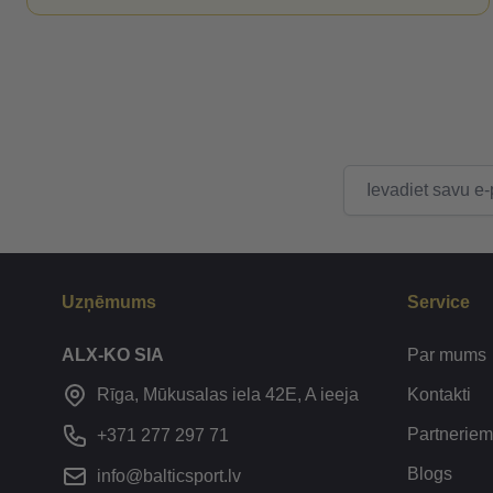
E-pasta adrese
Uzņēmums
Service
ALX-KO SIA
Par mums
Kontakti
Rīga, Mūkusalas iela 42E, A ieeja
Partneriem
+371 277 297 71
Blogs
info@balticsport.lv