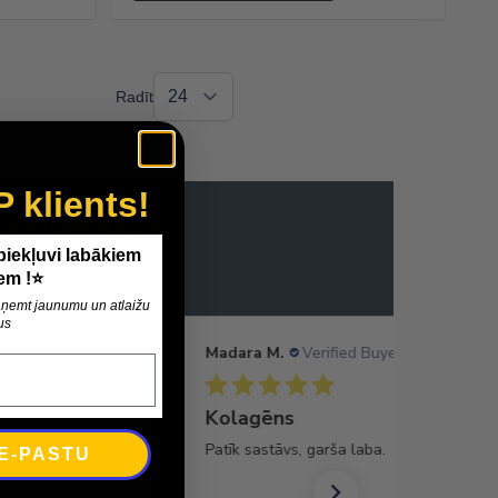
Radīt
P klients!
em klientiem!
 piekļuvi labākiem
em !⭐
 saņemt jaunumu un atlaižu
us
Madara M.
Verified Buyer
Kolagēns
Patīk sastāvs, garša laba.
 E-PASTU