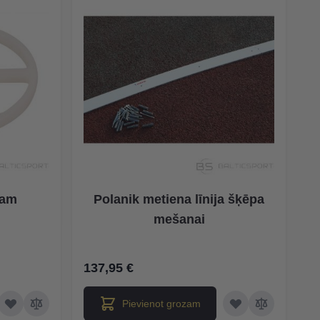
pam
Polanik metiena līnija šķēpa
mešanai
137,95 €
Pievienot grozam