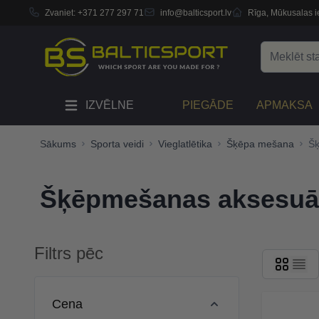
Zvaniet:
+371 277 297 71
info@balticsport.lv
Rīga, Mūkusalas ie
Skip to Content
Search
IZVĒLNE
PIEGĀDE
APMAKSA
Sākums
Sporta veidi
Vieglatlētika
Šķēpa mešana
Šķ
Šķēpmešanas aksesuā
Filtrs pēc
Skip to product list
Cena