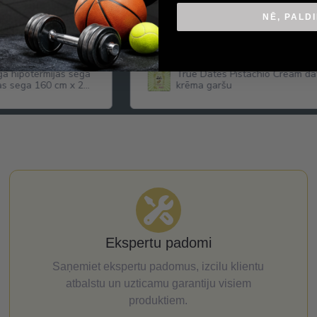
NĒ, PALD
ga hipotermijas sega
True Dates Pistachio Cream dat
as sega 160 cm x 210
krēma garšu
Ekspertu padomi
Saņemiet ekspertu padomus, izcilu klientu
atbalstu un uzticamu garantiju visiem
produktiem.