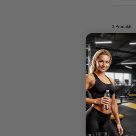
3 Produkti
Madara M.
Verified Buyer
Noderīgs pirkums
ēm! Jūt gan karameli gan
Ļoti liela izmēra. Noder gan kā d
īdzīga garša kā saldajam
citiem projektiem (karstā laikā arī