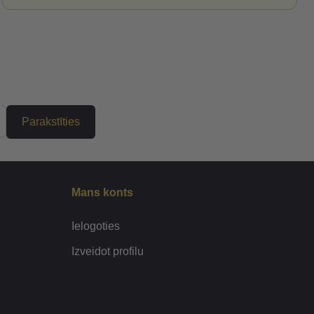
Parakstīties
Mans konts
Ielogoties
Izveidot profilu