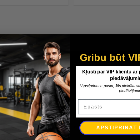
Gribu būt VI
Īstas atsauksmes no īsti
Kļūsti par VIP klientu ar
piedāvājumi
440 reviews
*Apstiprinot e-pastu, Jūs piekrītat
piedāvājum
Madara M.
Verified Buyer
Epasts
Garšīgas
rošības sega gan
Pistāciju garša maiga.
APSTIPRINĀT
 atstaro siltumu )