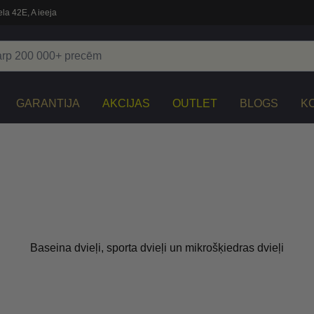
la 42E, A ieeja
GARANTIJA
AKCIJAS
OUTLET
BLOGS
K
Baseina dvieļi, sporta dvieļi un mikrošķiedras dvieļi