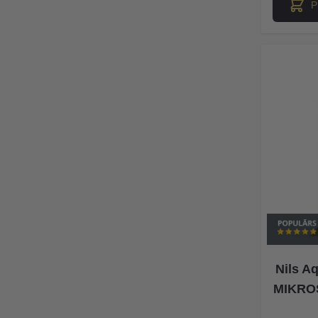
P
Nils A
MIKROŠ