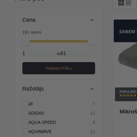
Skip to product list
Cena
161 items
Minimal price
Maximum price
to
Pielietot Filtru
Ražotājs
products available
4F
7
Mikroš
products available
ADIDAS
11
products available
AQUA-SPEED
8
products available
AQUAWAVE
11