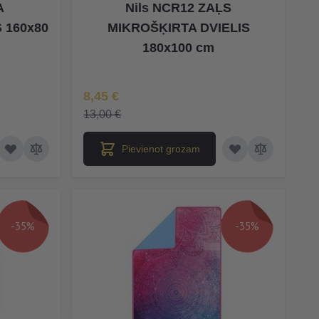
A
Nils NCR12 ZAĻS
 160x80
MIKROŠĶIRTA DVIELIS
180x100 cm
Īpaša Cena
8,45 €
13,00 €
Pievienot grozam
-35%
-35%