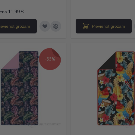
11,99 €
ena
ievienot grozam
Pievienot grozam
-35%