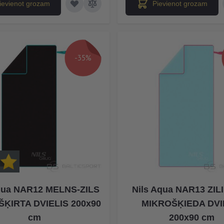
ievienot grozam
Pievienot grozam
-35%
qua NAR12 MELNS-ZILS
Nils Aqua NAR13 ZIL
ĶIRTA DVIELIS 200x90
MIKROŠĶIEDA DVI
cm
200x90 cm