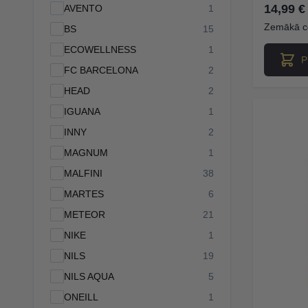
14,99 €
products available
AVENTO
1
Zemākā c
products available
BS
15
products available
ECOWELLNESS
1
P
products available
FC BARCELONA
2
products available
HEAD
2
products available
IGUANA
1
products available
INNY
2
products available
MAGNUM
1
products available
MALFINI
38
products available
MARTES
6
products available
METEOR
21
products available
NIKE
1
products available
NILS
19
products available
NILS AQUA
5
products available
ONEILL
1