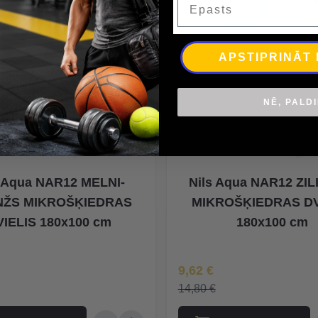
APSTIPRINĀT
NĒ, PALD
s Aqua NAR12 MELNI-
Nils Aqua NAR12 ZIL
ŽS MIKROŠĶIEDRAS
MIKROŠĶIEDRAS DV
VIELIS 180x100 cm
180x100 cm
na
Īpaša Cena
9,62 €
14,80 €