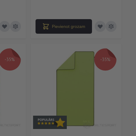
Pievienot grozam
-35%
-35%