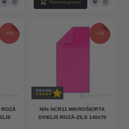
Pievienot grozam
-35%
-35%
I ROZĀ
Nils NCR11 MIKROŠĶIRTA
ELIS
DVIELIS ROZĀ-ZILS 140x70