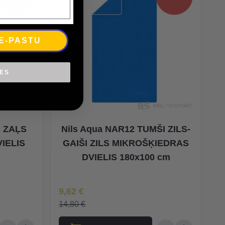
 E-PASTU
IES
I ZAĻS
Nils Aqua NAR12 TUMŠI ZILS-
IELIS
GAIŠI ZILS MIKROŠĶIEDRAS
DVIELIS 180x100 cm
Īpaša Cena
9,62 €
14,80 €