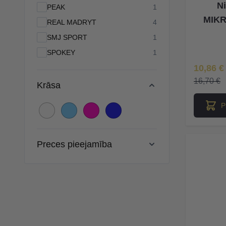
N
products available
PEAK
1
MIKR
products available
REAL MADRYT
4
products available
SMJ SPORT
1
products available
SPOKEY
1
Īpaša Ce
10,86 €
16,70 €
Krāsa
P
Preces pieejamība