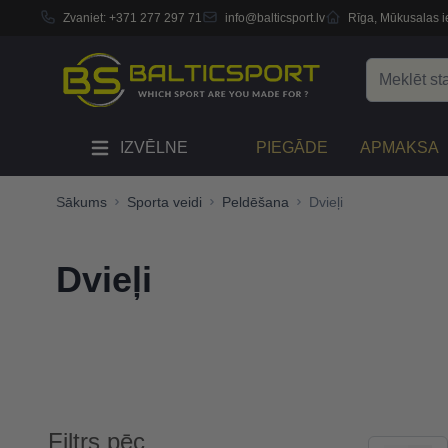
Zvaniet:
+371 277 297 71
info@balticsport.lv
Rīga, Mūkusalas ie
Skip to Content
Search
IZVĒLNE
PIEGĀDE
APMAKSA
Sākums
Sporta veidi
Peldēšana
Dvieļi
Dvieļi
Filtrs pēc