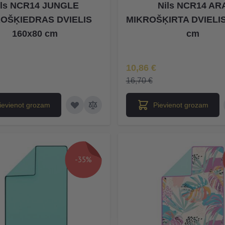
ils NCR14 JUNGLE
Nils NCR14 AR
OŠĶIEDRAS DVIELIS
MIKROŠĶIRTA DVIELIS
160x80 cm
cm
na
Īpaša Cena
10,86 €
16,70 €
ievienot grozam
Pievienot grozam
-35%