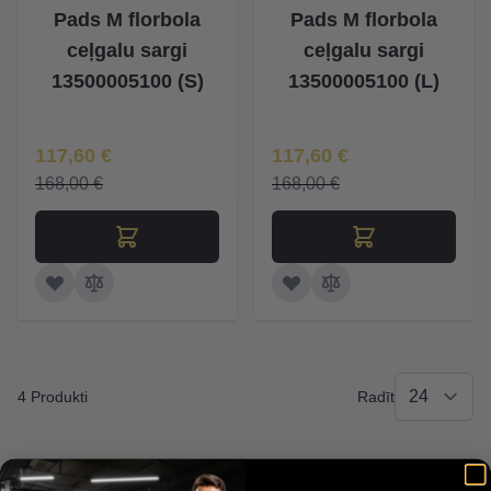
Pads M florbola
Pads M florbola
ceļgalu sargi
ceļgalu sargi
13500005100 (S)
13500005100 (L)
Īpaša Cena
Īpaša Cena
117,60 €
117,60 €
168,00 €
168,00 €
4 Produkti
Radīt