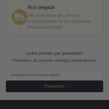
Ātra piegāde
Mēs nodrošinām ātru, drošu un
uzticamu piegādi, lai jūsu pasūtījums
tiktu piegādāts laikā.
Uzzini pirmais par jaunumiem
Pieraksties, lai saņemtu izdevīgus piedāvājumus.
E-pasta adrese
Parakstīties