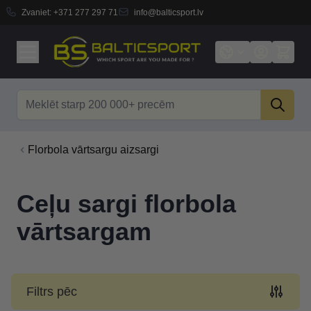
Zvaniet:
+371 277 297 71
info@balticsport.lv
Skip to Content
Search
Florbola vārtsargu aizsargi
Ceļu sargi florbola
vārtsargam
Filtrs pēc