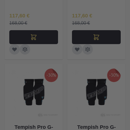
Īpaša Cena
Īpaša Cena
117,60 €
117,60 €
168,00 €
168,00 €
-30%
-30%
Tempish Pro G-
Tempish Pro G-