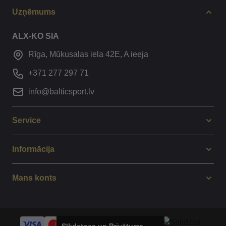
Uzņēmums
ALX-KO SIA
Rīga, Mūkusalas iela 42E, A ieeja
+371 277 297 71
info@balticsport.lv
Service
Informācija
Mans konts