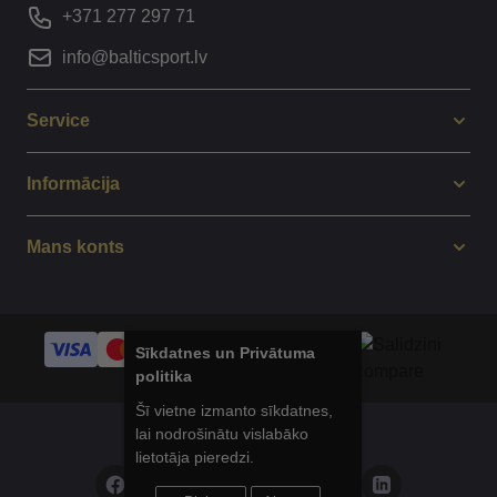
+371 277 297 71
info@balticsport.lv
Service
Informācija
Mans konts
Sīkdatnes un Privātuma
politika
Šī vietne izmanto sīkdatnes,
lai nodrošinātu vislabāko
© 2014 - 2025 Balticsport.lv
lietotāja pieredzi.