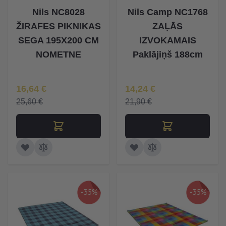
Nils NC8028
Nils Camp NC1768
ŽIRAFES PIKNIKAS
ZAĻĀS
SEGA 195X200 CM
IZVOKAMAIS
NOMETNE
Paklājiņš 188cm
Īpaša Cena
Īpaša Cena
16,64 €
14,24 €
25,60 €
21,90 €
-35%
-35%