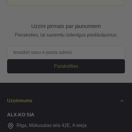
Uzzini pirmais par jaunumiem
Pieraksties, lai saņemtu izdevīgus piedāvājumus.
E-pasta adrese
Parakstīties
Uzņēmums
ALX-KO SIA
Rīga, Mūkusalas iela 42E, A ieeja