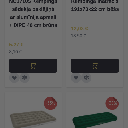
NC17105 Kempinga
Kempinga matracis
sēdekļa paklājiņš
191x73x22 cm bēšs
ar alumīnija apmali
+ IXPE 40 cm brūns
Īpaša Cena
12,03 €
18,50 €
Īpaša Cena
5,27 €
8,10 €
-35%
-35%