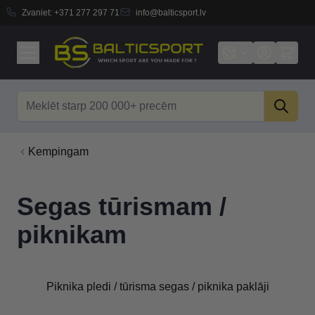
Zvaniet:
+371 277 297 71
info@balticsport.lv
Skip to Content
Search
Kempingam
Segas tūrismam /
piknikam
Piknika pledi / tūrisma segas / piknika paklāji