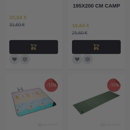
195X200 CM CAMP
Īpaša Cena
20,54 €
Īpaša Cena
31,60 €
16,64 €
25,60 €
-35%
-35%