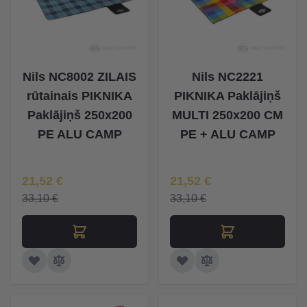
Nils NC8002 ZILAIS
Nils NC2221
rūtainais PIKNIKA
PIKNIKA Paklājiņš
Paklājiņš 250x200
MULTI 250x200 CM
PE ALU CAMP
PE + ALU CAMP
Īpaša Cena
Īpaša Cena
21,52 €
21,52 €
33,10 €
33,10 €