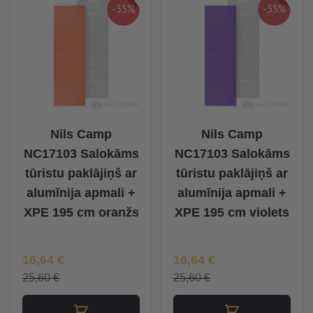
-35%
-35%
Nils Camp
Nils Camp
NC17103 Salokāms
NC17103 Salokāms
tūristu paklājiņš ar
tūristu paklājiņš ar
alumīnija apmali +
alumīnija apmali +
XPE 195 cm oranžs
XPE 195 cm violets
Īpaša Cena
Īpaša Cena
16,64 €
16,64 €
25,60 €
25,60 €