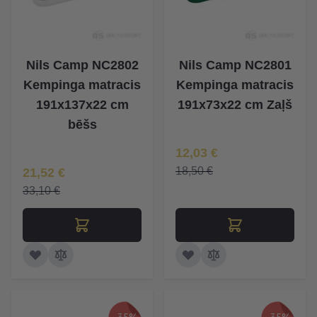
Nils Camp NC2802
Nils Camp NC2801
Kempinga matracis
Kempinga matracis
191x137x22 cm
191x73x22 cm Zaļš
bēšs
Īpaša Cena
12,03 €
Īpaša Cena
18,50 €
21,52 €
33,10 €