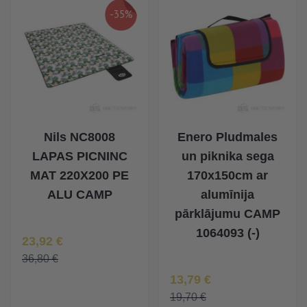
-35%
Nils NC8008
Enero Pludmales
LAPAS PICNINC
un piknika sega
MAT 220X200 PE
170x150cm ar
ALU CAMP
alumīnija
pārklājumu CAMP
1064093 (-)
Īpaša Cena
23,92 €
36,80 €
Īpaša Cena
13,79 €
19,70 €