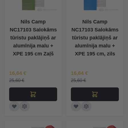
Nils Camp
Nils Camp
NC17103 Salokāms
NC17103 Salokāms
tūristu paklājiņš ar
tūristu paklājiņš ar
alumīnija malu +
alumīnija malu +
XPE 195 cm Zaļš
XPE 195 cm, zils
Īpaša Cena
Īpaša Cena
16,64 €
16,64 €
25,60 €
25,60 €