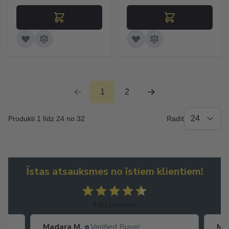
1
2
Produkti 1 līdz 24 no 32
Radīt
Īstas atsauksmes no īstiem klientiem!
440 reviews
Madara M.
Verified Buyer
Ma