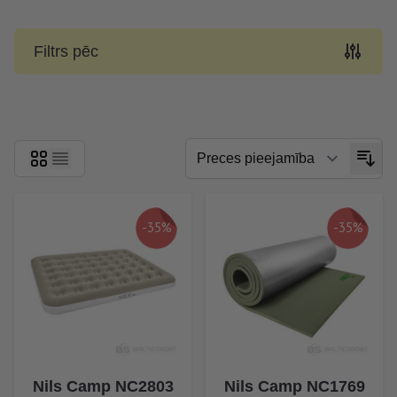
Filtrs pēc
Skip to product list
-35%
-35%
Nils Camp NC2803
Nils Camp NC1769