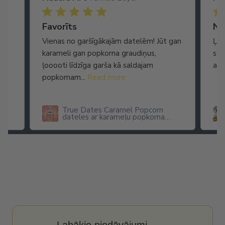
Ātra piegāde. Lieliska apkalpošana.
Favorīts
No
Vienas no garšīgākajām datelēm! Jūt gan
Ļot
karameli gan popkorna graudiņus,
seg
ļooooti līdzīga garša kā saldajam
arī
popkornam...
Read more
True Dates Caramel Popcorn
dateles ar karameļu popkorna
garšu