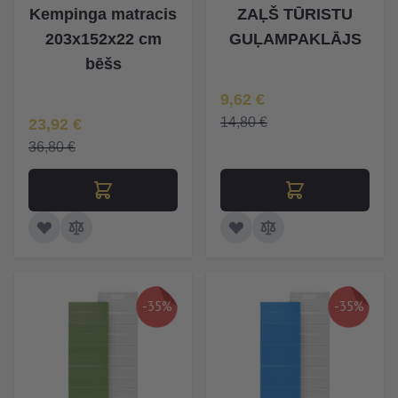
Kempinga matracis
ZAĻŠ TŪRISTU
203x152x22 cm
GUĻAMPAKLĀJS
bēšs
Īpaša Cena
9,62 €
Īpaša Cena
14,80 €
23,92 €
36,80 €
-35%
-35%