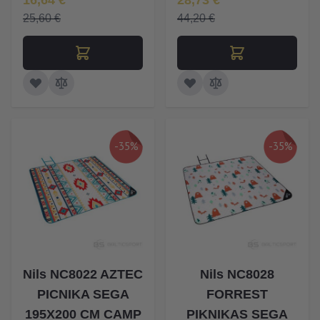
16,64 €
28,73 €
25,60 €
44,20 €
-35%
-35%
Nils NC8022 AZTEC
Nils NC8028
PICNIKA SEGA
FORREST
195X200 CM CAMP
PIKNIKAS SEGA