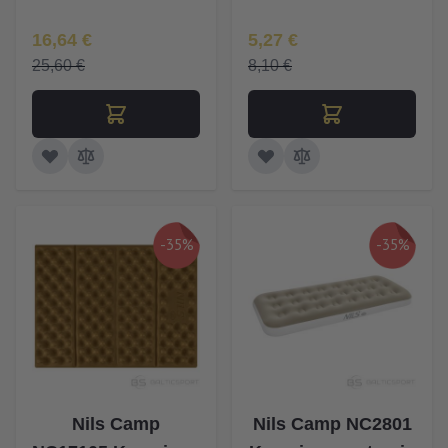
Īpaša Cena
Īpaša Cena
16,64 €
5,27 €
25,60 €
8,10 €
-35%
-35%
Nils Camp
Nils Camp NC2801