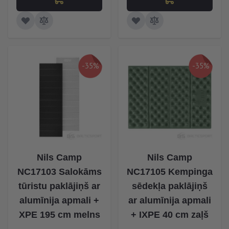
-35%
-35%
Nils Camp
Nils Camp
NC17103 Salokāms
NC17105 Kempinga
tūristu paklājiņš ar
sēdekļa paklājiņš
alumīnija apmali +
ar alumīnija apmali
XPE 195 cm melns
+ IXPE 40 cm zaļš