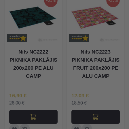
-35%
-35%
Nils NC2222
Nils NC2223
PIKNIKA PAKLĀJIS
PIKNIKA PAKLĀJIS
200x200 PE ALU
FRUIT 200x200 PE
CAMP
ALU CAMP
Īpaša Cena
Īpaša Cena
16,90 €
12,03 €
26,00 €
18,50 €