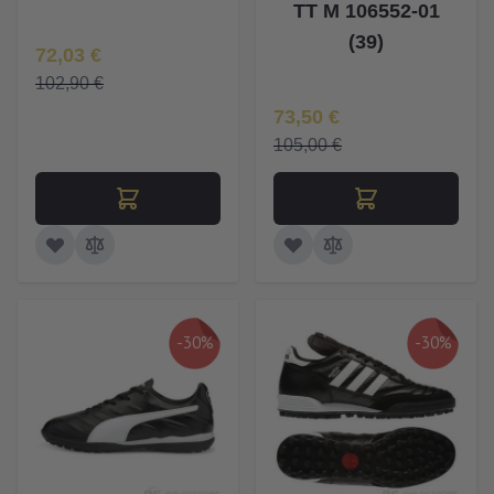
TT M 106552-01
(39)
Īpaša Cena
72,03 €
102,90 €
Īpaša Cena
73,50 €
105,00 €
-30%
-30%