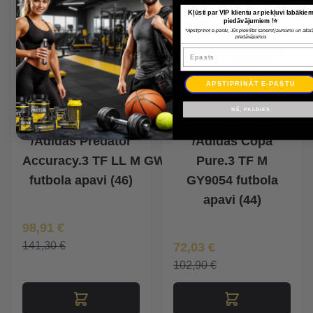
Kļūsti par VIP klientu ar piekļuvi labākie
piedāvājumiem !⭐
*Apstiprinot e-pastu, Jūs piekrītat saņemt jaunumu un atlai
piedāvājumus
Epasts
APSTIPRINĀT E-PASTU
Futbola apavi,
Futbola apavi,
NĒ, PALDIES
futbola botas
futbola botas
/Adidas Predator
/Adidas Copa
Accuracy.3 TF LL M GW4643
Pure.3 TF M
futbola apavi (46)
GY9054 futbola
apavi (44)
Īpaša Cena
98,91 €
Īpaša Cena
141,30 €
72,03 €
102,90 €