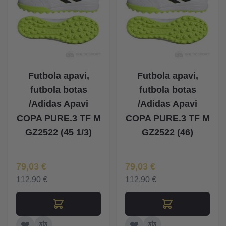
Futbola apavi,
Futbola apavi,
futbola botas
futbola botas
/Adidas Apavi
/Adidas Apavi
COPA PURE.3 TF M
COPA PURE.3 TF M
GZ2522 (45 1/3)
GZ2522 (46)
Īpaša Cena
Īpaša Cena
79,03 €
79,03 €
112,90 €
112,90 €