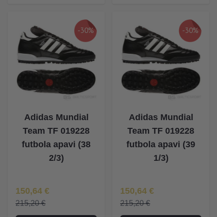
-30%
-30%
Adidas Mundial
Adidas Mundial
Team TF 019228
Team TF 019228
futbola apavi (38
futbola apavi (39
2/3)
1/3)
Īpaša Cena
Īpaša Cena
150,64 €
150,64 €
215,20 €
215,20 €