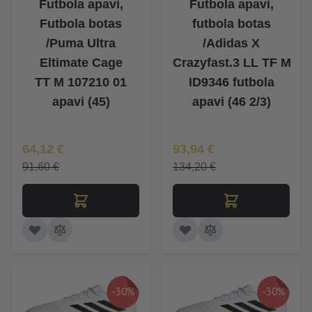
Futbola apavi,
Futbola apavi,
Futbola botas
futbola botas
/Puma Ultra
/Adidas X
Eltimate Cage
Crazyfast.3 LL TF M
TT M 107210 01
ID9346 futbola
apavi (45)
apavi (46 2/3)
Īpaša Cena
Īpaša Cena
64,12 €
93,94 €
91,60 €
134,20 €
-30%
-30%