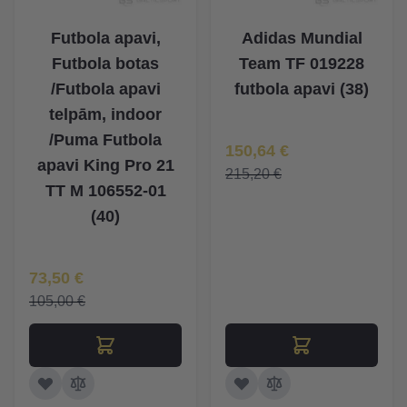
Futbola apavi,
Adidas Mundial
Futbola botas
Team TF 019228
/Futbola apavi
futbola apavi (38)
telpām, indoor
/Puma Futbola
Īpaša Cena
150,64 €
apavi King Pro 21
215,20 €
TT M 106552-01
(40)
Īpaša Cena
73,50 €
105,00 €