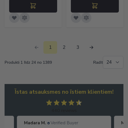
1
2
3
Produkti 1 līdz 24 no 1389
Radīt
Īstas atsauksmes no īstiem klientiem!
440 reviews
Madara M.
Verified Buyer
Ma