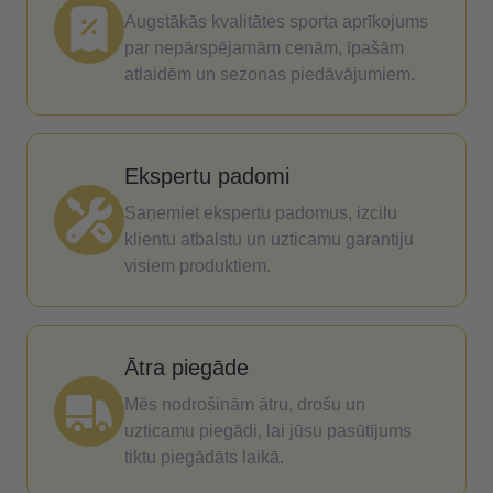
Augstākās kvalitātes sporta aprīkojums
par nepārspējamām cenām, īpašām
atlaidēm un sezonas piedāvājumiem.
Ekspertu padomi
Saņemiet ekspertu padomus, izcilu
klientu atbalstu un uzticamu garantiju
visiem produktiem.
Ātra piegāde
Mēs nodrošinām ātru, drošu un
uzticamu piegādi, lai jūsu pasūtījums
tiktu piegādāts laikā.