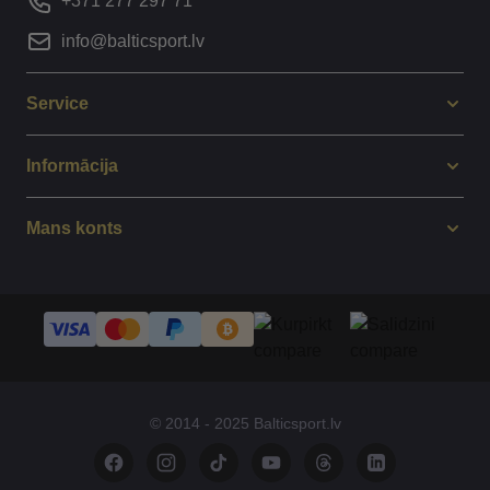
+371 277 297 71
info@balticsport.lv
Service
Informācija
Mans konts
© 2014 - 2025 Balticsport.lv