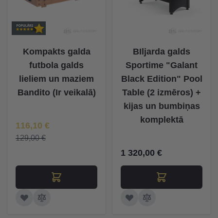
Kompakts galda
BIljarda galds
futbola galds
Sportime "Galant
lieliem un maziem
Black Edition" Pool
Bandito (Ir veikalā)
Table (2 izmēros) +
kijas un bumbiņas
komplektā
Īpaša Cena
116,10 €
129,00 €
1 320,00 €