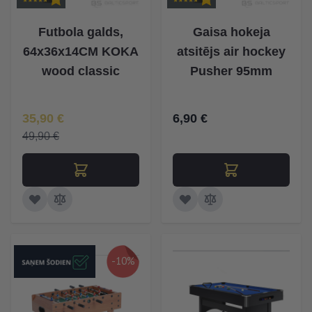
Futbola galds,
Gaisa hokeja
64x36x14CM KOKA
atsitējs air hockey
wood classic
Pusher 95mm
Īpaša Cena
35,90 €
6,90 €
49,90 €
-10%