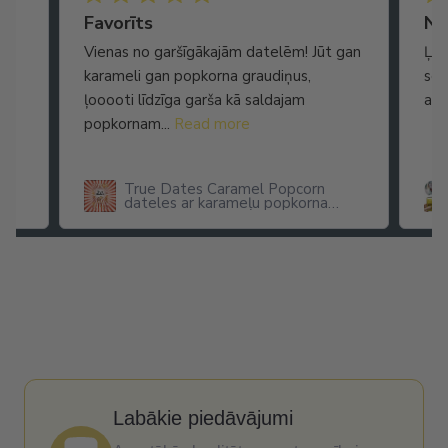
Ātra piegāde. Lieliska apkalpošana.
Favorīts
No
Vienas no garšīgākajām datelēm! Jūt gan
Ļot
karameli gan popkorna graudiņus,
seg
ļooooti līdzīga garša kā saldajam
arī
popkornam...
Read more
True Dates Caramel Popcorn
dateles ar karameļu popkorna
garšu
Labākie piedāvājumi