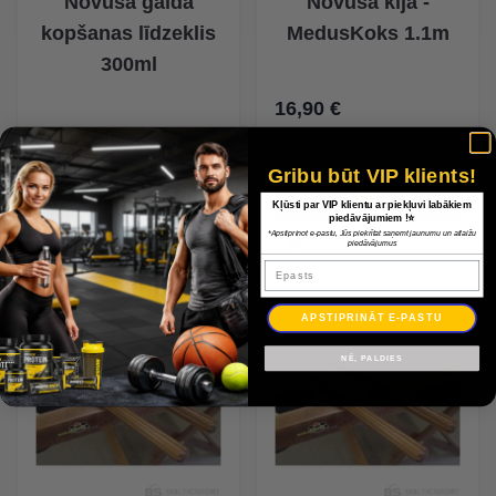
Novusa galda
Novusa kija -
kopšanas līdzeklis
MedusKoks 1.1m
300ml
16,90 €
15,00 €
Gribu būt VIP klients!
Kļūsti par VIP klientu ar piekļuvi labākiem
piedāvājumiem !⭐
*Apstiprinot e-pastu, Jūs piekrītat saņemt jaunumu un atlaižu
piedāvājumus
Epasts
APSTIPRINĀT E-PASTU
-0%
NĒ, PALDIES