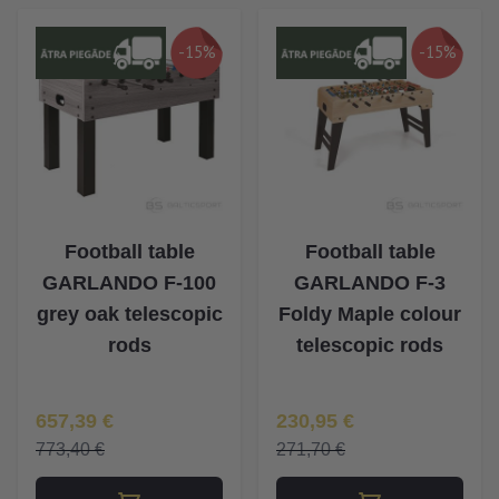
-15%
-15%
Football table
Football table
GARLANDO F-100
GARLANDO F-3
grey oak telescopic
Foldy Maple colour
rods
telescopic rods
Īpaša Cena
Īpaša Cena
657,39 €
230,95 €
773,40 €
271,70 €