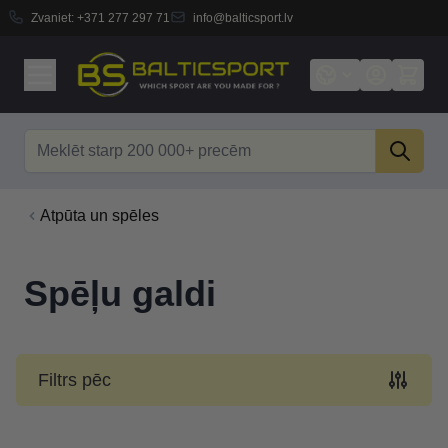
Zvaniet:
+371 277 297 71
info@balticsport.lv
Skip to Content
Search
Atpūta un spēles
Spēļu galdi
Filtrs pēc
Skip to product list