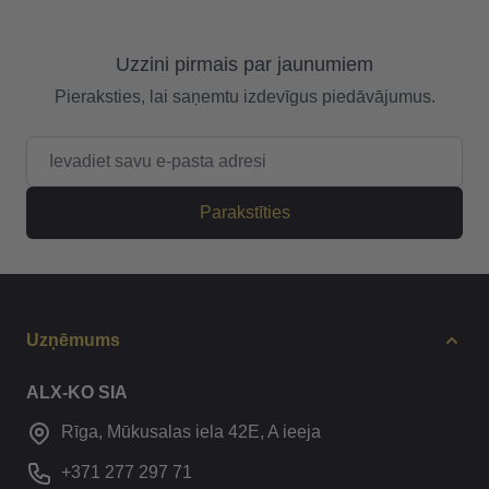
Uzzini pirmais par jaunumiem
Pieraksties, lai saņemtu izdevīgus piedāvājumus.
E-pasta adrese
Parakstīties
Uzņēmums
ALX-KO SIA
Rīga, Mūkusalas iela 42E, A ieeja
+371 277 297 71