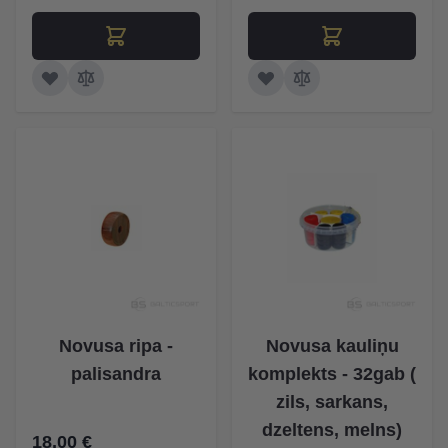
Novusa ripa -
Novusa kauliņu
palisandra
komplekts - 32gab (
zils, sarkans,
dzeltens, melns)
18,00 €