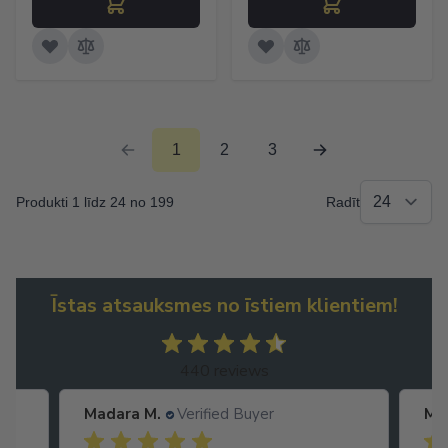
1
2
3
Produkti 1 līdz 24 no 199
Radīt
Īstas atsauksmes no īstiem klientiem!
440 reviews
Madara M.
Verified Buyer
Ma