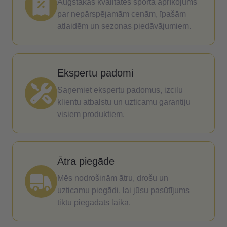
Augstākās kvalitātes sporta aprīkojums
par nepārspējamām cenām, īpašām
atlaidēm un sezonas piedāvājumiem.
Ekspertu padomi
Saņemiet ekspertu padomus, izcilu
klientu atbalstu un uzticamu garantiju
visiem produktiem.
Ātra piegāde
Mēs nodrošinām ātru, drošu un
uzticamu piegādi, lai jūsu pasūtījums
tiktu piegādāts laikā.