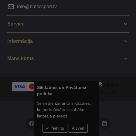
info@balticsport.lv
Service
Informācija
Mans konts
Sīkdatnes un Privātuma
politika
Šī vietne izmanto sīkdatnes,
lai nodrošinātu vislabāko
© 2014 - 2025 Balticsport.lv
lietotāja pieredzi.
Piekrītu
Aizvērt
Privātuma politika