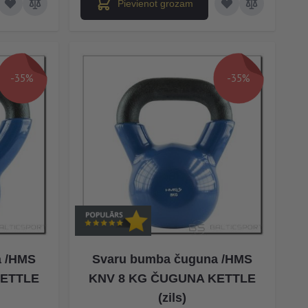
Pievienot grozam
-35%
-35%
a /HMS
Svaru bumba čuguna /HMS
KETTLE
KNV 8 KG ČUGUNA KETTLE
(zils)