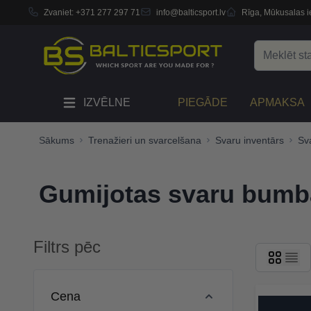
Zvaniet:
+371 277 297 71
info@balticsport.lv
Rīga, Mūkusalas ie
Skip to Content
Search
IZVĒLNE
PIEGĀDE
APMAKSA
Sākums
Trenažieri un svarcelšana
Svaru inventārs
Sv
Gumijotas svaru bumb
Filtrs pēc
Skip to product list
Cena