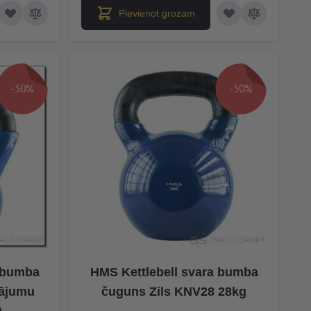
Pievienot grozam
-30%
-30%
a bumba
HMS Kettlebell svara bumba
lājumu
čuguns Zils KNV28 28kg
)