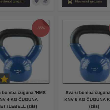
ievienot grozam
Pievienot grozam
-35%
u bumba čuguna /HMS
Svaru bumba čugun
NV 4 KG ČUGUNA
KNV 6 KG ČUGUNA 
ETTLEBELL (zils)
(zils)