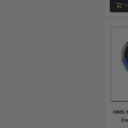
P
HMS K
ču