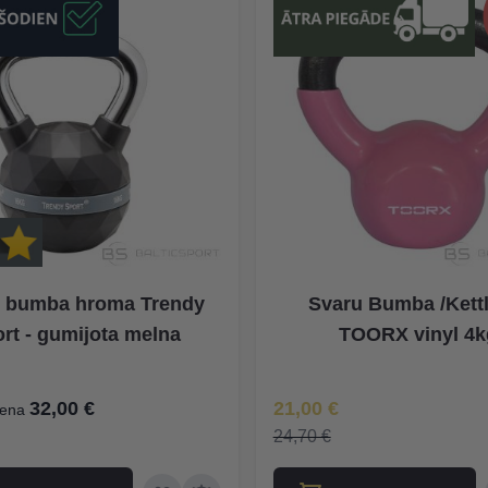
 bumba hroma Trendy
Svaru Bumba /Kett
rt - gumijota melna
TOORX vinyl 4k
Īpaša Cena
32,00 €
21,00 €
ena
24,70 €