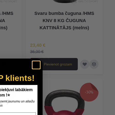
a /HMS
Svaru bumba čuguna /HMS
NA
KNV 8 KG ČUGUNA
ns)
KATTINĀTĀJS (melns)
Īpaša Cena
23,40 €
36,00 €
Pievienot grozam
P klients!
 piekļuvi labākiem
-30%
-30%
em !⭐
 saņemt jaunumu un atlaižu
us