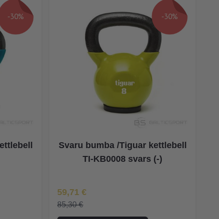
-30%
-30%
ttlebell
Svaru bumba /Tiguar kettlebell
TI-KB0008 svars (-)
Īpaša Cena
59,71 €
85,30 €