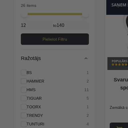
26 items
Minimal price
Maximum price
to
Pielietot Filtru
Ražotājs
products available
BS
1
Svaru
products available
HAMMER
2
spo
products available
HMS
11
products available
TIGUAR
5
products available
TOORX
1
Zemākā c
products available
TRENDY
2
products available
TUNTURI
4