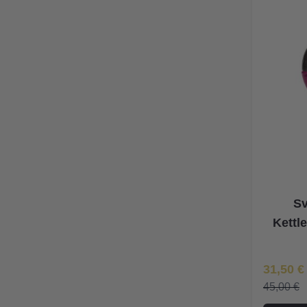
Sv
Kettle
Īpaša Ce
31,50 €
45,00 €