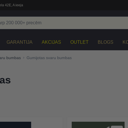
la 42E, A ieeja
GARANTIJA
AKCIJAS
OUTLET
BLOGS
K
aru bumbas
Gumijotas svaru bumbas
as