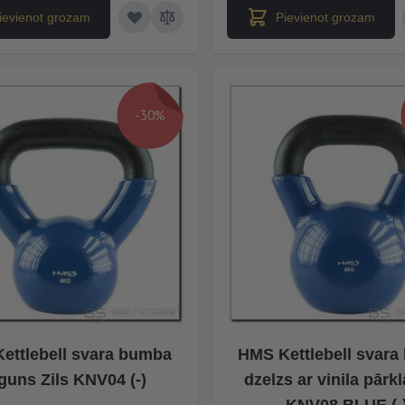
ievienot grozam
Pievienot grozam
-30%
ettlebell svara bumba
HMS Kettlebell svar
guns Zils KNV04 (-)
dzelzs ar vinila pārk
KNV08 BLUE (-