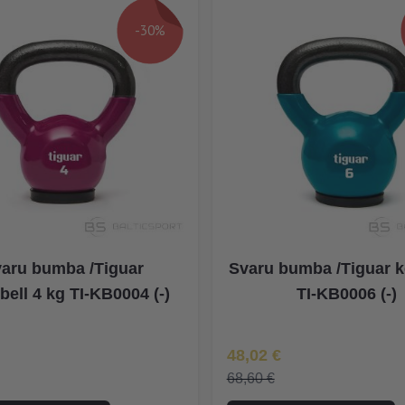
-30%
aru bumba /Tiguar
Svaru bumba /Tiguar ke
bell 4 kg TI-KB0004 (-)
TI-KB0006 (-)
na
Īpaša Cena
48,02 €
68,60 €