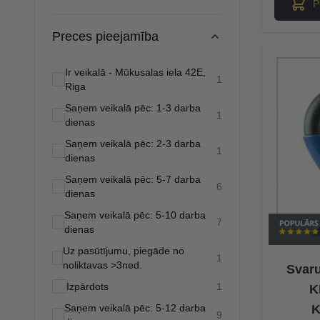
P
Preces pieejamība
Ir veikalā - Mūkusalas iela 42E,
products available
1
Riga
Saņem veikalā pēc: 1-3 darba
products available
1
dienas
Saņem veikalā pēc: 2-3 darba
products available
1
dienas
Saņem veikalā pēc: 5-7 darba
products available
6
dienas
Saņem veikalā pēc: 5-10 darba
products available
7
dienas
Uz pasūtījumu, piegāde no
products available
1
noliktavas >3ned.
Svar
products available
Izpārdots
1
K
Saņem veikalā pēc: 5-12 darba
K
products available
9