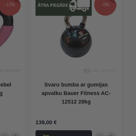
-15%
-0%
lebel
Svaru bumba ar gumijas
g
apvalku Bauer Fitness AC-
12512 28kg
139,00 €