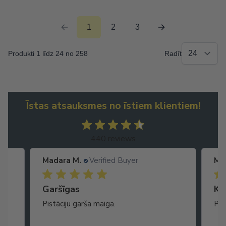
1
2
3
Produkti 1 līdz 24 no 258
Radīt
Īstas atsauksmes no īstiem klientiem!
440 reviews
Madara M.
Verified Buyer
Ma
Garšīgas
Ko
as
Pistāciju garša maiga.
Pat
ikā