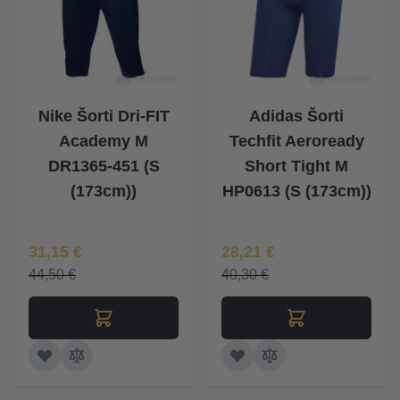
Nike Šorti Dri-FIT
Adidas Šorti
Academy M
Techfit Aeroready
DR1365-451 (S
Short Tight M
(173cm))
HP0613 (S (173cm))
Īpaša Cena
Īpaša Cena
31,15 €
28,21 €
44,50 €
40,30 €