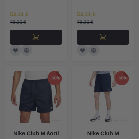
Īpaša Cena
Īpaša Cena
53,41 €
53,41 €
76,30 €
76,30 €
-30%
-30%
Nike Club M šorti
Nike Club M