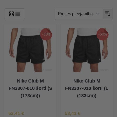
-30%
-30%
Nike Club M
Nike Club M
FN3307-010 šorti (S
FN3307-010 šorti (L
(173cm))
(183cm))
Īpaša Cena
Īpaša Cena
53,41 €
53,41 €