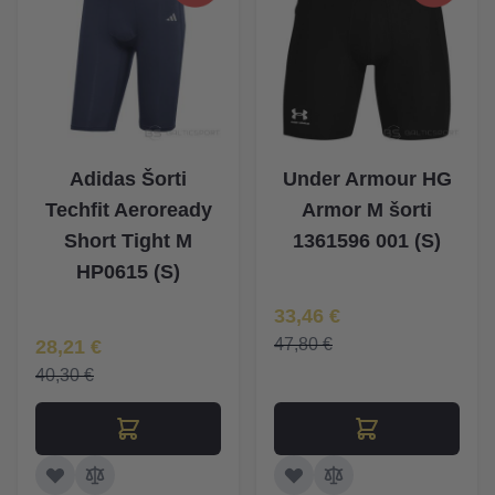
Adidas Šorti
Under Armour HG
Techfit Aeroready
Armor M šorti
Short Tight M
1361596 001 (S)
HP0615 (S)
Īpaša Cena
33,46 €
Īpaša Cena
47,80 €
28,21 €
40,30 €