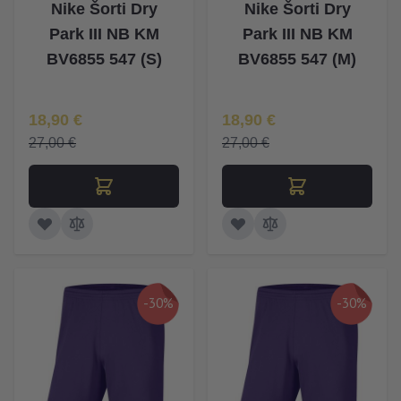
Nike Šorti Dry
Nike Šorti Dry
Park III NB KM
Park III NB KM
BV6855 547 (S)
BV6855 547 (M)
Īpaša Cena
Īpaša Cena
18,90 €
18,90 €
27,00 €
27,00 €
-30%
-30%