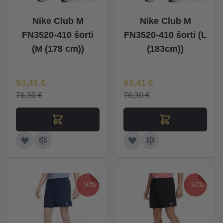
Nike Club M
Nike Club M
FN3520-410 šorti
FN3520-410 šorti (L
(M (178 cm))
(183cm))
Īpaša Cena
Īpaša Cena
53,41 €
53,41 €
76,30 €
76,30 €
-30%
-30%