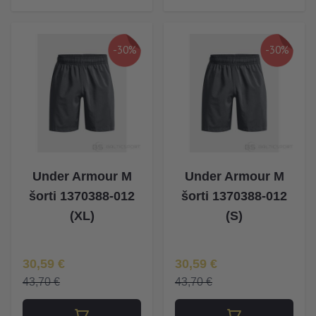
-30%
-30%
Under Armour M
Under Armour M
šorti 1370388-012
šorti 1370388-012
(XL)
(S)
Īpaša Cena
Īpaša Cena
30,59 €
30,59 €
43,70 €
43,70 €