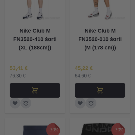
Nike Club M
Nike Club M
FN3520-410 šorti
FN3520-010 šorti
(XL (188cm))
(M (178 cm))
Īpaša Cena
Īpaša Cena
53,41 €
45,22 €
76,30 €
64,60 €
-30%
-30%