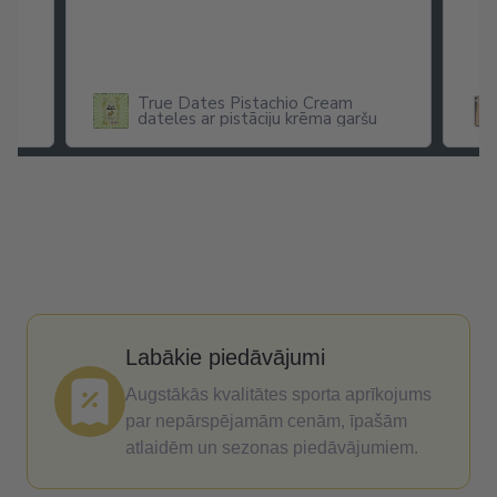
True Dates Pistachio Cream
dateles ar pistāciju krēma garšu
x
Labākie piedāvājumi
Augstākās kvalitātes sporta aprīkojums
par nepārspējamām cenām, īpašām
atlaidēm un sezonas piedāvājumiem.