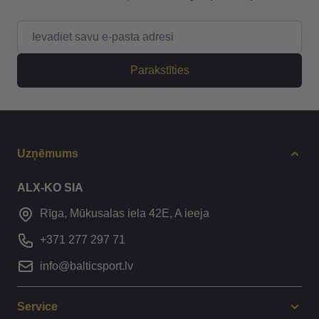
E-pasta adrese
Parakstīties
Uzņēmums
ALX-KO SIA
Rīga, Mūkusalas iela 42E, A ieeja
+371 277 297 71
info@balticsport.lv
Service