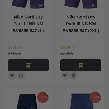
Nike Šorti Dry
Nike Šorti Dry
Park III NB KM
Park III NB KM
BV6855 547 (L)
BV6855 547 (2XL)
Īpaša Cena
Īpaša Cena
18,90 €
18,90 €
27,00 €
27,00 €
-30%
-30%