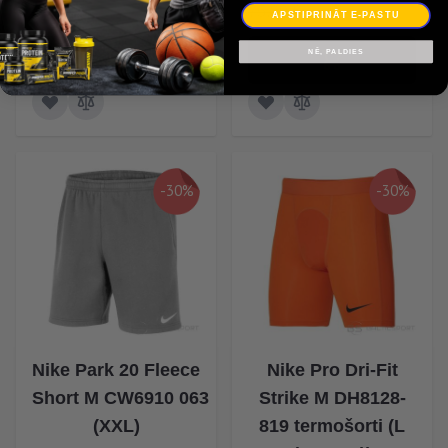
75,80 €
75,80 €
APSTIPRINĀT E-PASTU
NĒ, PALDIES
-30%
-30%
Nike Park 20 Fleece
Nike Pro Dri-Fit
Short M CW6910 063
Strike M DH8128-
(XXL)
819 termošorti (L