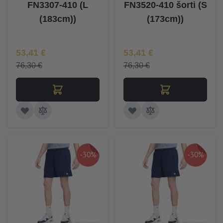
FN3307-410 (L
FN3520-410 šorti (S
(183cm))
(173cm))
Īpaša Cena
Īpaša Cena
53,41 €
53,41 €
76,30 €
76,30 €
-30%
-30%