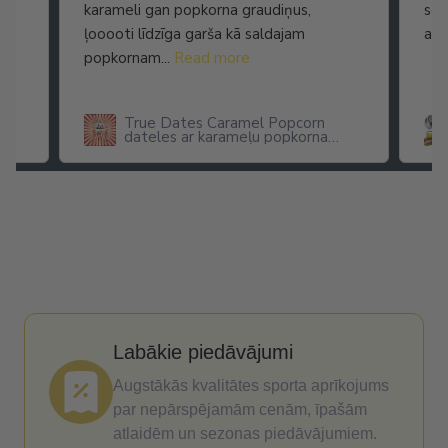
karameli gan popkorna graudiņus,
seg
ļooooti līdzīga garša kā saldajam
arī
popkornam...
Read more
True Dates Caramel Popcorn
dateles ar karameļu popkorna
garšu
Labākie piedāvājumi
Augstākās kvalitātes sporta aprīkojums
par nepārspējamām cenām, īpašām
atlaidēm un sezonas piedāvājumiem.