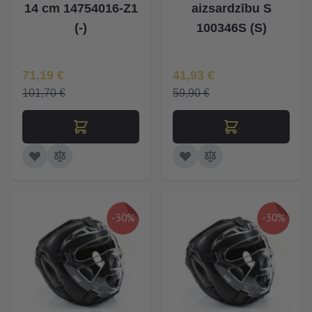
14 cm 14754016-Z1
aizsardzību S
(-)
100346S (S)
Īpaša Cena
Īpaša Cena
71,19 €
41,93 €
101,70 €
59,90 €
-30%
-30%