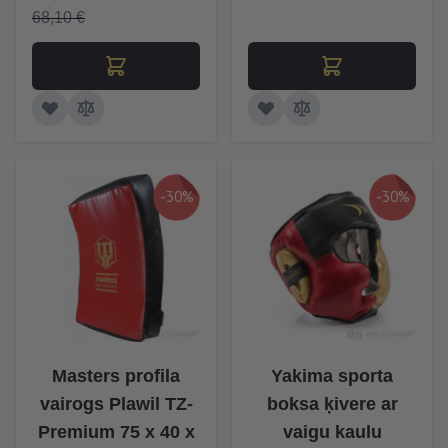
68,10 €
-30%
-30%
Masters profila
Yakima sporta
vairogs Plawil TZ-
boksa ķivere ar
Premium 75 x 40 x
vaigu kaulu