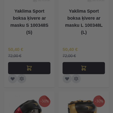
Yaklima Sport
Yaklima Sport
boksa ķivere ar
boksa ķivere ar
masku S 100348S
masku L 100348L
(S)
(L)
Īpaša Cena
Īpaša Cena
50,40 €
50,40 €
72,00 €
72,00 €
-30%
-30%