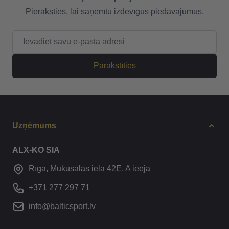
Pieraksties, lai saņemtu izdevīgus piedāvājumus.
E-pasta adrese
Parakstīties
Uzņēmums
ALX-KO SIA
Rīga, Mūkusalas iela 42E, A ieeja
+371 277 297 71
info@balticsport.lv