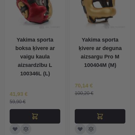
Yakima sporta
Yakima sporta
boksa ķivere ar
ķivere ar deguna
vaigu kaula
aizsargu Pro M
aizsardzību L
100404M (M)
100346L (L)
Īpaša Cena
70,14 €
Īpaša Cena
100,20 €
41,93 €
59,90 €