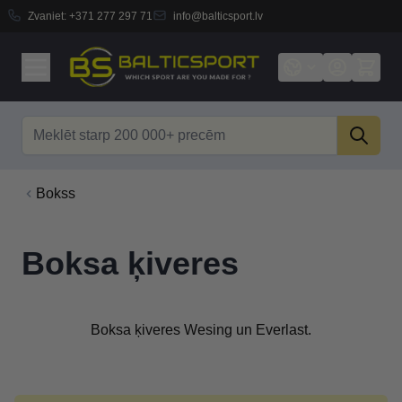
Zvaniet:
+371 277 297 71
info@balticsport.lv
Skip to Content
Search
Bokss
Boksa ķiveres
Boksa ķiveres Wesing un Everlast.