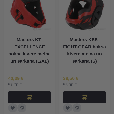
Masters KT-
Masters KSS-
EXCELLENCE
FIGHT-GEAR boksa
boksa ķivere melna
ķivere melna un
un sarkana (L/XL)
sarkana (S)
Īpaša Cena
Īpaša Cena
40,39 €
38,50 €
57,70 €
55,00 €