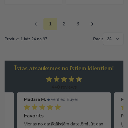
1
2
3
Produkti 1 līdz 24 no 97
Radīt
Īstas atsauksmes no īstiem klientiem!
440 reviews
Madara M.
Verified Buyer
Ma
Ātra piegāde. Lieliska apkalpošana.
Favorīts
No
Vienas no garšīgākajām datelēm! Jūt gan
Ļot