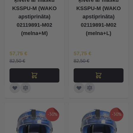
ķivere ar masku
ķivere ar masku
KSSPU-M (WAKO
KSSPU-M (WAKO
apstiprināta)
apstiprināta)
02119891-M02
02119891-M02
(melna+M)
(melna+L)
Īpaša Cena
Īpaša Cena
57,75 €
57,75 €
82,50 €
82,50 €
-30%
-30%