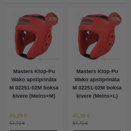
-30%
-30%
Masters Ktop-Pu
Masters Ktop-Pu
Wako apstiprināta
Wako apstiprināta
M 02251-02M boksa
M 02251-02M boksa
ķivere (Melns+M)
ķivere (Melns+L)
Īpaša Cena
Īpaša Cena
40,39 €
40,39 €
57,70 €
57,70 €