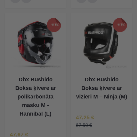
-30%
-30%
Dbx Bushido
Dbx Bushido
Boksa ķivere ar
Boksa ķivere ar
polikarbonāta
vizieri M – Ninja (M)
masku M -
Hannibal (L)
Īpaša Cena
47,25 €
67,50 €
Īpaša Cena
47,67 €