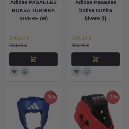
Adidas PASAULES
Adidas Pasaules
BOKSA TURNĪRA
boksa turnīra
ĶIVERE (M)
ķivere (l)
Īpaša Cena
Īpaša Cena
140,14 €
140,14 €
200,20 €
200,20 €
-30%
-30%