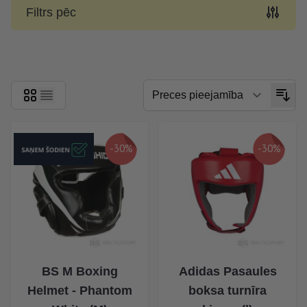
Filtrs pēc
Skip to product list
-30%
-30%
BS M Boxing
Adidas Pasaules
Helmet - Phantom
boksa turnīra