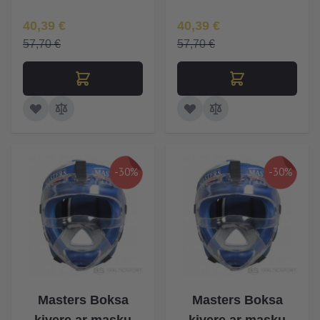
Īpaša Cena
Īpaša Cena
40,39 €
40,39 €
57,70 €
57,70 €
-30%
-30%
Masters Boksa
Masters Boksa