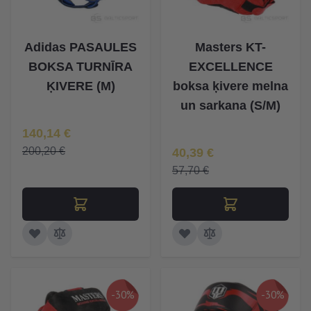
Adidas PASAULES
Masters KT-
BOKSA TURNĪRA
EXCELLENCE
ĶIVERE (M)
boksa ķivere melna
un sarkana (S/M)
Īpaša Cena
140,14 €
Īpaša Cena
200,20 €
40,39 €
57,70 €
-30%
-30%