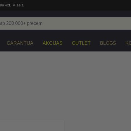
la 42E, A ieeja
GARANTIJA
AKCIJAS
OUTLET
BLOGS
K