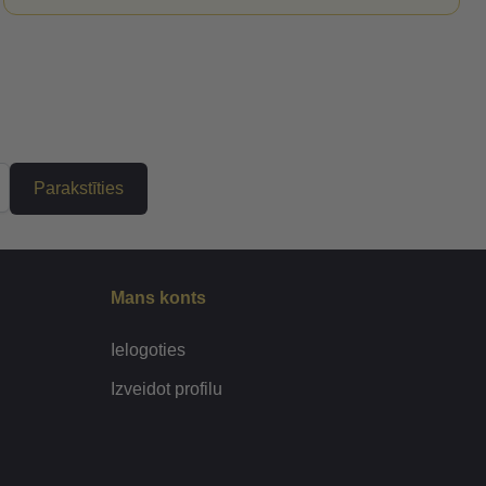
Parakstīties
Mans konts
Ielogoties
Izveidot profilu