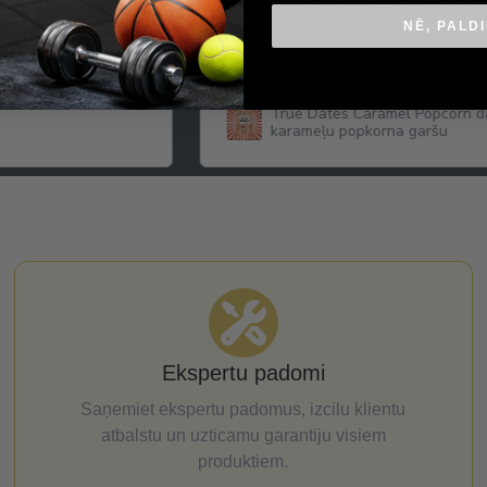
popkornam kinoteātrī. Saldas, nedaud
NĒ, PALD
True Dates Caramel Popcorn da
karameļu popkorna garšu
Ekspertu padomi
Saņemiet ekspertu padomus, izcilu klientu
atbalstu un uzticamu garantiju visiem
produktiem.