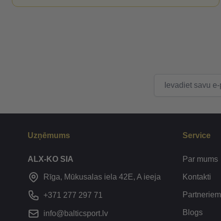
E-pasta adrese
Uzņēmums
Service
ALX-KO SIA
Par mums
Kontakti
Rīga, Mūkusalas iela 42E, A ieeja
Partneriem
+371 277 297 71
Blogs
info@balticsport.lv