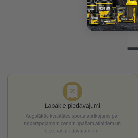
 konstrukcija / grozs
www.balticsport.lv
, ar 8mm rūdīta stikla
Labākie piedāvājumi
Augstākās kvalitātes sporta aprīkojums par
nepārspējamām cenām, īpašām atlaidēm un
sezonas piedāvājumiem.