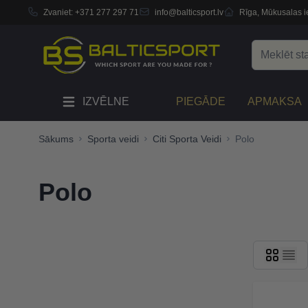
Zvaniet:
+371 277 297 71
info@balticsport.lv
Rīga, Mūkusalas ie
Skip to Content
Search
IZVĒLNE
PIEGĀDE
APMAKSA
Sākums
Sporta veidi
Citi Sporta Veidi
Polo
Polo