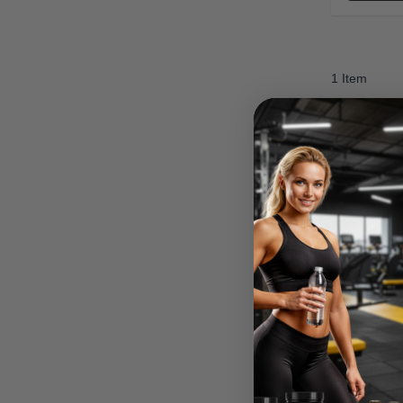
1 Item
Madara M.
Verified Buyer
Ātra piegāde. Lieliska ap
gstums.
Ātra piegāde. Lieliska apkalpošan