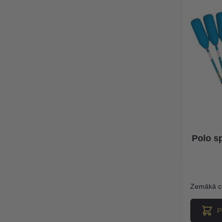
Polo s
Zemākā c
P