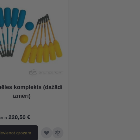
pēles komplekts (dažādi
izmēri)
220,50 €
ena
ievienot grozam