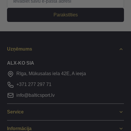
Parakstīties
Uzņēmums
ALX-KO SIA
Rīga, Mūkusalas iela 42E, A ieeja
+371 277 297 71
info@balticsport.lv
Service
Informācija