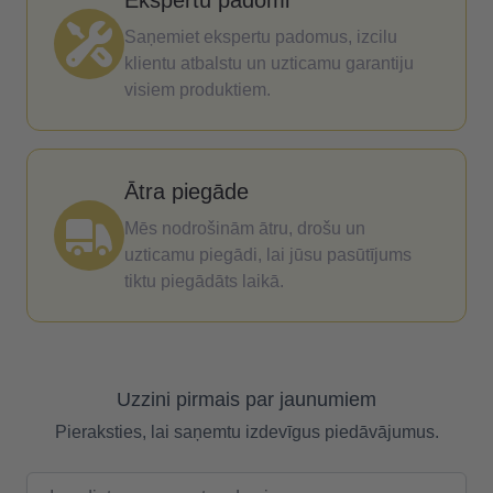
Ekspertu padomi
Saņemiet ekspertu padomus, izcilu
klientu atbalstu un uzticamu garantiju
visiem produktiem.
Ātra piegāde
Mēs nodrošinām ātru, drošu un
uzticamu piegādi, lai jūsu pasūtījums
tiktu piegādāts laikā.
Uzzini pirmais par jaunumiem
Pieraksties, lai saņemtu izdevīgus piedāvājumus.
E-pasta adrese