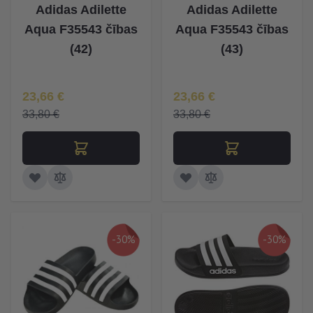
Adidas Adilette
Adidas Adilette
Aqua F35543 čības
Aqua F35543 čības
(42)
(43)
Īpaša Cena
Īpaša Cena
23,66 €
23,66 €
33,80 €
33,80 €
-30%
-30%