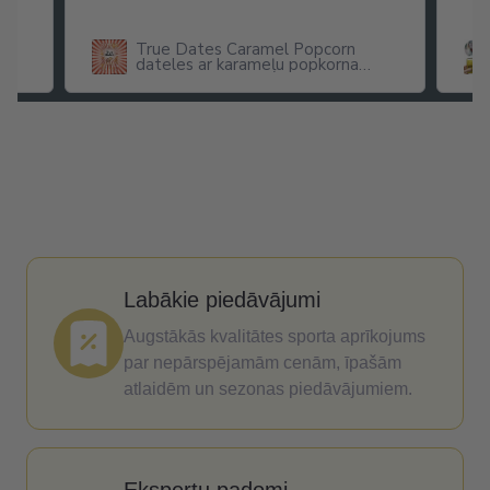
True Dates Caramel Popcorn
dateles ar karameļu popkorna
garšu
Labākie piedāvājumi
Augstākās kvalitātes sporta aprīkojums
par nepārspējamām cenām, īpašām
atlaidēm un sezonas piedāvājumiem.