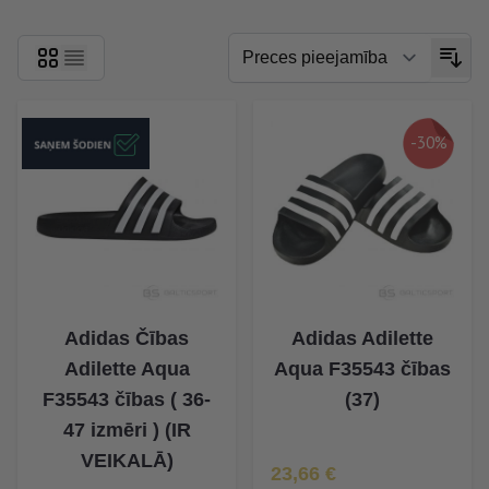
-30%
Adidas Čības
Adidas Adilette
Adilette Aqua
Aqua F35543 čības
F35543 čības ( 36-
(37)
47 izmēri ) (IR
VEIKALĀ)
Īpaša Cena
23,66 €