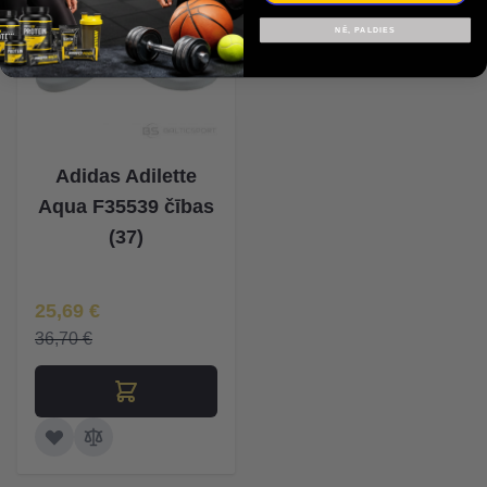
NĒ, PALDIES
Adidas Adilette
Aqua F35539 čības
(37)
Īpaša Cena
25,69 €
36,70 €