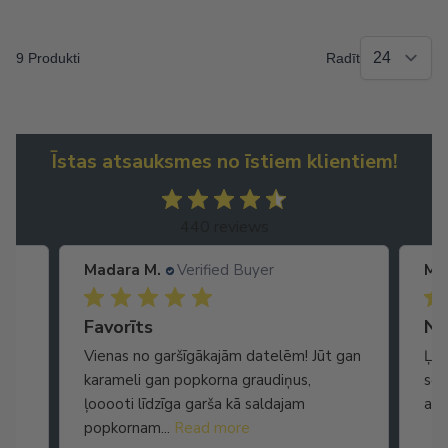
9 Produkti
Radīt
Īstas atsauksmes no īstiem klientiem!
440 reviews
Madara M.
Verified Buyer
Ma
Ātra piegāde. Lieliska apkalpošana.
Favorīts
No
Vienas no garšīgākajām datelēm! Jūt gan
Ļot
karameli gan popkorna graudiņus,
seg
ļooooti līdzīga garša kā saldajam
arī
popkornam...
Read more