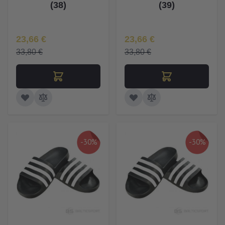
(38)
(39)
Īpaša Cena
Īpaša Cena
23,66 €
23,66 €
33,80 €
33,80 €
-30%
-30%