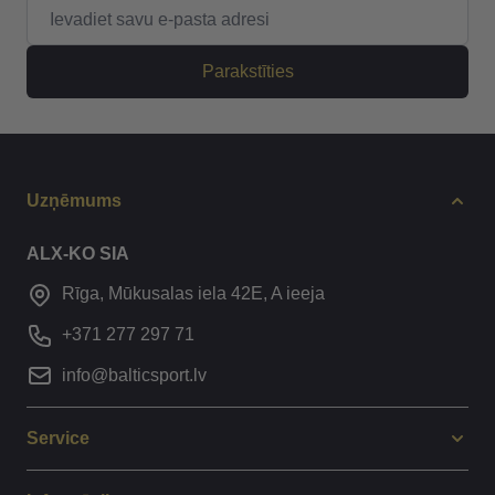
E-pasta adrese
Parakstīties
Uzņēmums
ALX-KO SIA
Rīga, Mūkusalas iela 42E, A ieeja
+371 277 297 71
info@balticsport.lv
Service