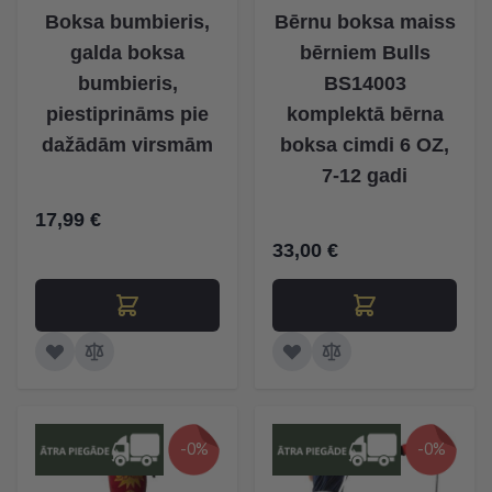
Boksa bumbieris,
Bērnu boksa maiss
galda boksa
bērniem Bulls
bumbieris,
BS14003
piestiprināms pie
komplektā bērna
dažādām virsmām
boksa cimdi 6 OZ,
7-12 gadi
17,99 €
33,00 €
-0%
-0%