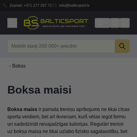
Zvaniet:
+371 277 297 71
info@balticsport.lv
Skip to Content
Search
Bokss
Boksa maisi
Boksa maiss
ir pamata treniņu aprīkojums ne tikai cīņas
sporta veidiem, bet arī ikvienam, kurš vēlas iegūt formu
un sadedzināt nevajadzīgas kalorijas. Regulāri treniņi
uz boksa maisa ne tikai uzlabo fizisko sagatavotību, bet