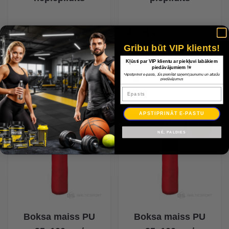
34,95 €
42,95 €
Gribu būt VIP klients!
Kļūsti par VIP klientu ar piekļuvi labākiem
piedāvājumiem !⭐
*Apstiprinot e-pastu, Jūs piekrītat saņemt jaunumu un atlaižu
piedāvājumus
Epasts
APSTIPRINĀT E-PASTU
-0%
-0%
NĒ, PALDIES
Boksa maiss PU
Boksa maiss PU