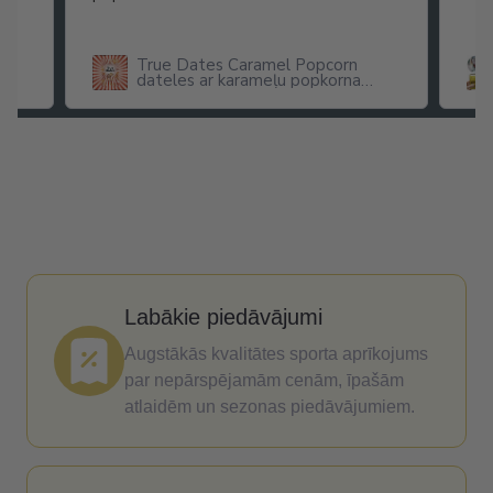
True Dates Caramel Popcorn
dateles ar karameļu popkorna
garšu
Labākie piedāvājumi
Augstākās kvalitātes sporta aprīkojums
par nepārspējamām cenām, īpašām
atlaidēm un sezonas piedāvājumiem.