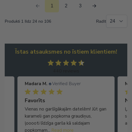
1
2
3
Produkti 1 līdz 24 no 106
Radīt
Īstas atsauksmes no īstiem klientiem!
440 reviews
Madara M.
Verified Buyer
Ma
Ātra piegāde. Lieliska apkalpošana.
Favorīts
No
Vienas no garšīgākajām datelēm! Jūt gan
Ļot
karameli gan popkorna graudiņus,
seg
ļooooti līdzīga garša kā saldajam
arī
popkornam...
Read more