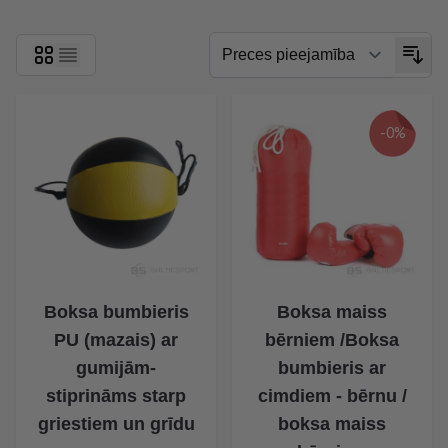
-0%
Boksa bumbieris
Boksa maiss
PU (mazais) ar
bērniem /Boksa
gumijām-
bumbieris ar
stiprināms starp
cimdiem - bērnu /
griestiem un grīdu
boksa maiss