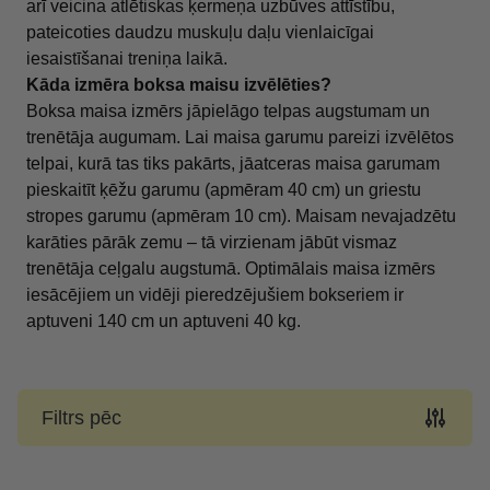
arī veicina atlētiskas ķermeņa uzbūves attīstību,
pateicoties daudzu muskuļu daļu vienlaicīgai
iesaistīšanai treniņa laikā.
Kāda izmēra boksa maisu izvēlēties?
Boksa maisa izmērs jāpielāgo telpas augstumam un
trenētāja augumam. Lai maisa garumu pareizi izvēlētos
telpai, kurā tas tiks pakārts, jāatceras maisa garumam
pieskaitīt ķēžu garumu (apmēram 40 cm) un griestu
stropes garumu (apmēram 10 cm). Maisam nevajadzētu
karāties pārāk zemu – tā virzienam jābūt vismaz
trenētāja ceļgalu augstumā. Optimālais maisa izmērs
iesācējiem un vidēji pieredzējušiem bokseriem ir
aptuveni 140 cm un aptuveni 40 kg.
Filtrs pēc
Skip to product list