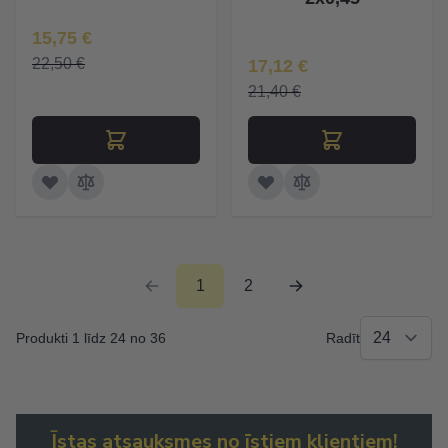
Īpaša Cena
15,75 €
Īpaša Cena
22,50 €
17,12 €
21,40 €
1
2
Produkti 1 līdz 24 no 36
Radīt
Īstas atsauksmes no īstiem klientiem!