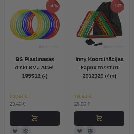
-30%
-30%
BS Plastmasas
Inny Koordinācijas
diski SMJ AGR-
kāpņu trīsstūri
195S12 (-)
2012320 (4m)
Īpaša Cena
Īpaša Cena
20,58 €
18,83 €
29,40 €
26,90 €