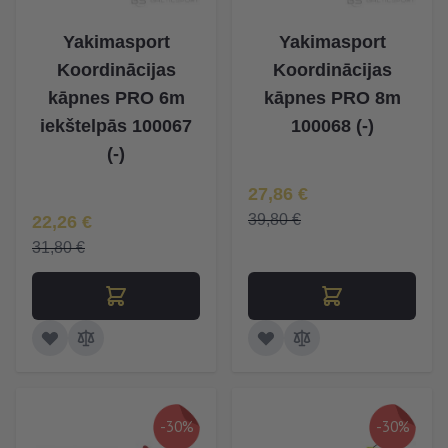
Yakimasport
Yakimasport
Koordinācijas
Koordinācijas
kāpnes PRO 6m
kāpnes PRO 8m
iekštelpās 100067
100068 (-)
(-)
Īpaša Cena
27,86 €
Īpaša Cena
39,80 €
22,26 €
31,80 €
-30%
-30%