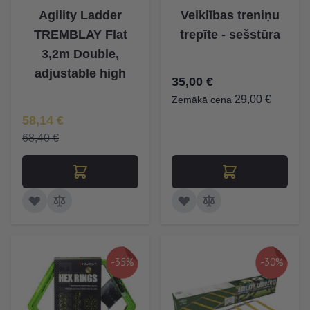
Agility Ladder
Veiklības treniņu
TREMBLAY Flat
trepīte - sešstūra
3,2m Double,
adjustable high
35,00 €
29,00 €
Zemākā cena
Īpaša Cena
58,14 €
68,40 €
-35%
-30%