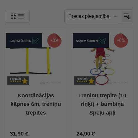
-0%
-0%
Koordinācijas
Treniņu trepīte (10
kāpnes 6m, treniņu
riņķi) + bumbiņa
trepites
Spēļu apļi
31,90 €
24,90 €