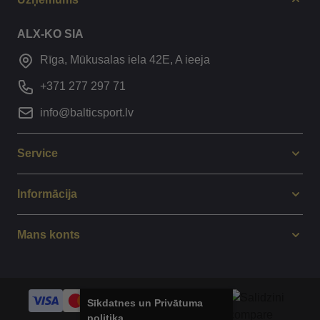
ALX-KO SIA
Rīga, Mūkusalas iela 42E, A ieeja
+371 277 297 71
info@balticsport.lv
Service
Informācija
Mans konts
Sīkdatnes un Privātuma
politika