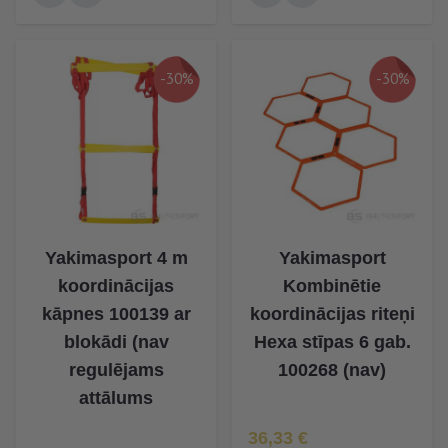
-30%
-30%
Yakimasport 4 m
Yakimasport
koordinācijas
Kombinētie
kāpnes 100139 ar
koordinācijas riteņi
blokādi (nav
Hexa stīpas 6 gab.
regulējams
100268 (nav)
attālums
Īpaša Cena
36,33 €