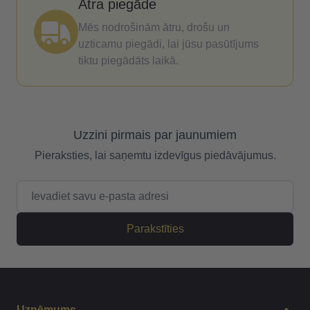
Ātra piegāde
Mēs nodrošinām ātru, drošu un
uzticamu piegādi, lai jūsu pasūtījums
tiktu piegādāts laikā.
Uzzini pirmais par jaunumiem
Pieraksties, lai saņemtu izdevīgus piedāvājumus.
E-pasta adrese
Parakstīties
Uzņēmums