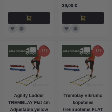
39,00 €
-15%
-15%
Agility Ladder
Tremblay Vikrumo
TREMBLAY Flat 4m
kopetėlės
Adjustable yellow
treniruotėms FLAT