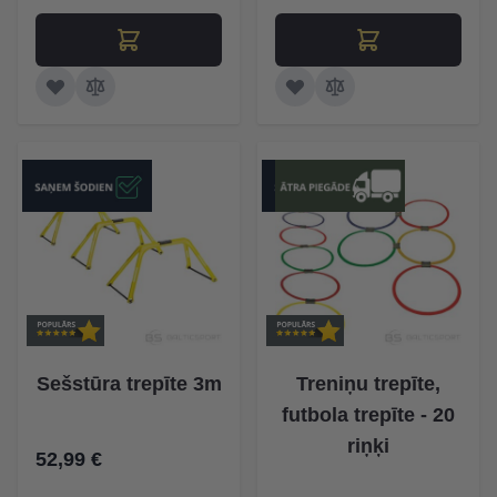
Sešstūra trepīte 3m
Treniņu trepīte,
futbola trepīte - 20
riņķi
52,99 €