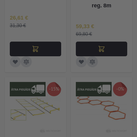
reg. 8m
Īpaša Cena
26,61 €
Īpaša Cena
31,30 €
59,33 €
69,80 €
-15%
-0%