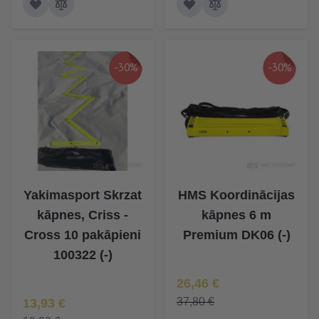
-30%
-30%
Yakimasport Skrzat
HMS Koordinācijas
kāpnes, Criss -
kāpnes 6 m
Cross 10 pakāpieni
Premium DK06 (-)
100322 (-)
Īpaša Cena
26,46 €
Īpaša Cena
37,80 €
13,93 €