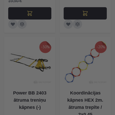
19,90 €
-30%
-20%
Power BB 2403
Koordinācijas
ātruma treniņu
kāpnes HEX 2m.
kāpnes (-)
ātruma trepīte /
2x0,45