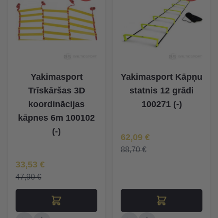
Yakimasport
Yakimasport Kāpņu
Trīskāršas 3D
statnis 12 grādi
koordinācijas
100271 (-)
kāpnes 6m 100102
(-)
Īpaša Cena
62,09 €
88,70 €
Īpaša Cena
33,53 €
47,90 €