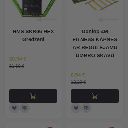
HMS SKR06 HEX
Dunlop 4M
Gredzeni
FITNESS KĀPNES
AR REGULĒJAMU
UMBRO SKAVU
Īpaša Cena
20,54 €
31,60 €
Īpaša Cena
8,54 €
12,20 €