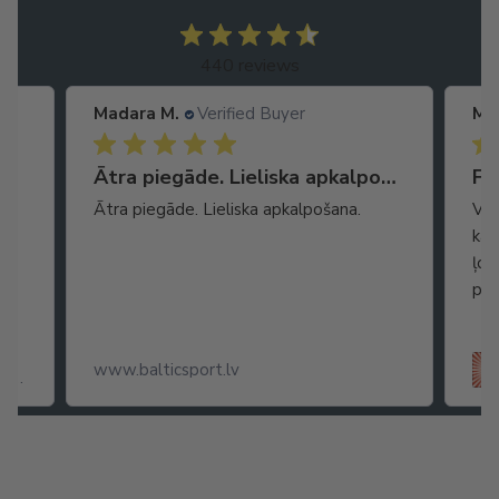
440 reviews
Madara M.
Verified Buyer
Ma
Ātra piegāde. Lieliska apkalpošana.
Fa
Ātra piegāde. Lieliska apkalpošana.
Vie
kar
ļoo
pop
www.balticsport.lv
ss