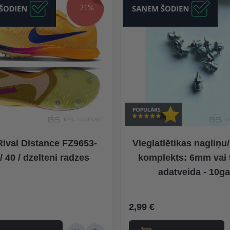
-21%
Rival Distance FZ9653-
Vieglatlētikas nagliņu
/ 40 / dzelteni radzes
komplekts: 6mm vai
adatveida - 10g
na
2,99 €