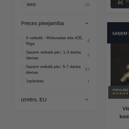
P
products available
NIKE
10
Preces pieejamība
Ir veikalā - Mūkusalas iela 42E,
products available
4
Riga
Saņem veikalā pēc: 1-3 darba
products available
2
dienas
Saņem veikalā pēc: 5-7 darba
products available
97
dienas
products available
Izpārdots
1
Izmērs, EU
Vi
kom