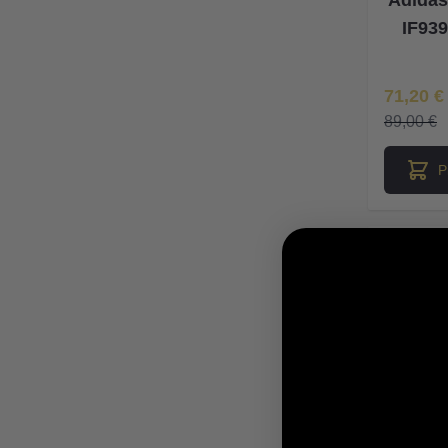
IF939
Īpaša Ce
71,20 €
89,00 €
P