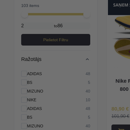
103 items
Minimal price
Maximum price
to
Pielietot Filtru
Ražotājs
products available
ADIDAS
48
Nike 
products available
BS
5
800 
products available
MIZUNO
40
products available
NIKE
10
Īpaša Ce
80,90 €
products available
ADIDAS
48
101,90 €
products available
BS
5
products available
MIZUNO
40