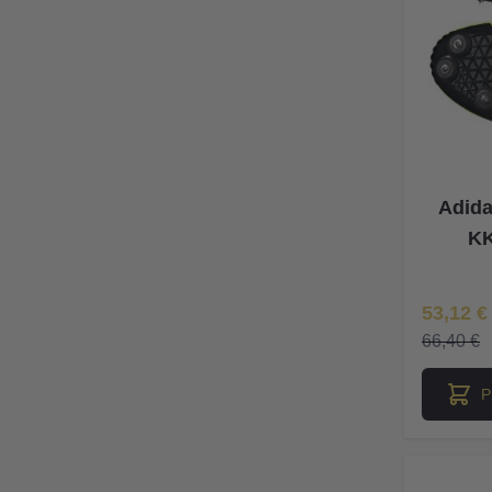
Adida
KK
Īpaša Ce
53,12 €
66,40 €
P