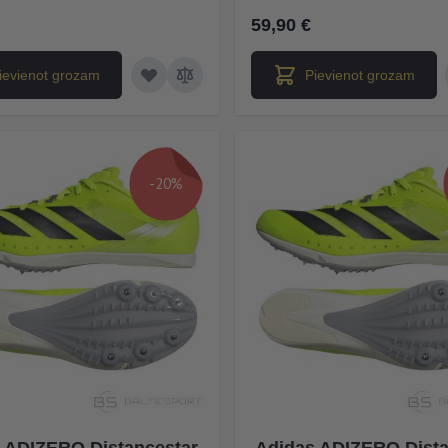
59,90 €
ievienot grozam
Pievienot grozam
-20%
 ADIZERO Distancestar
Adidas ADIZERO Dista