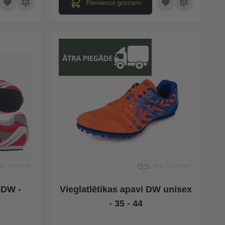
Pievienot grozam
 DW -
Vieglatlētikas apavi DW unisex
- 35 - 44