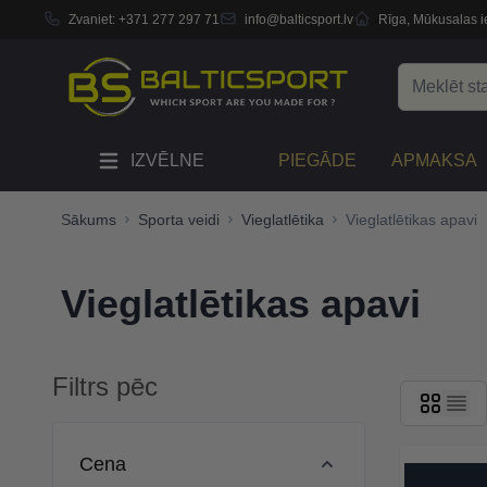
Zvaniet:
+371 277 297 71
info@balticsport.lv
Rīga, Mūkusalas ie
Skip to Content
Search
IZVĒLNE
PIEGĀDE
APMAKSA
Sākums
Sporta veidi
Vieglatlētika
Vieglatlētikas apavi
Vieglatlētikas apavi
Filtrs pēc
Skip to product list
Cena