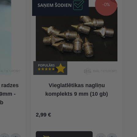
-0%
/ radzes
Vieglatlētikas nagliņu
 9mm -
komplekts 9 mm (10 gb)
ab
2,99 €