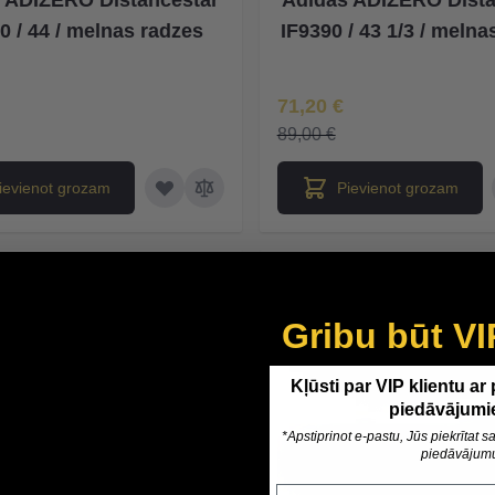
0 / 44 / melnas radzes
IF9390 / 43 1/3 / melna
na
Īpaša Cena
71,20 €
89,00 €
ievienot grozam
Pievienot grozam
-20%
Gribu būt VI
Kļūsti par VIP klientu ar
piedāvājumi
*Apstiprinot e-pastu, Jūs piekrītat
piedāvājum
Epasts