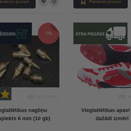
ievienot grozam
Pievienot grozam
-0%
eglatlētikas nagliņu
Vieglatlētikas apavi
plekts 6 mm (10 gb)
dažādi izmēri