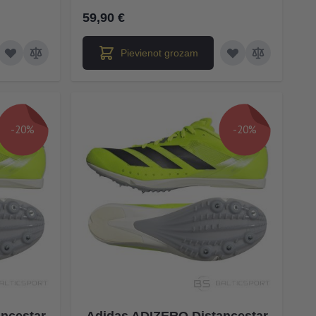
59,90 €
Pievienot grozam
-20%
-20%
ncestar
Adidas ADIZERO Distancestar