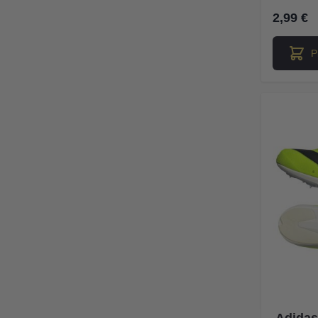
2,99 €
P
Adidas