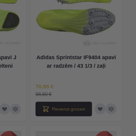
apavi J
Adidas Sprintstar IF9404 apavi
elteni
ar radzēm / 43 1/3 / zaļi
Īpaša Cena
70,88 €
88,60 €
Pievienot grozam