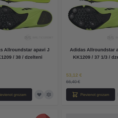
s Allroundstar apavi J
Adidas Allroundstar 
1209 / 38 / dzelteni
KK1209 / 37 1/3 / dz
na
Īpaša Cena
53,12 €
66,40 €
ievienot grozam
Pievienot grozam