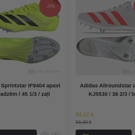
-20%
Sprintstar IF9404 apavi
Adidas Allroundstar 
radzēm / 45 1/3 / zaļi
KJ5530 / 36 2/3 / b
na
Īpaša Cena
53,12 €
66,40 €