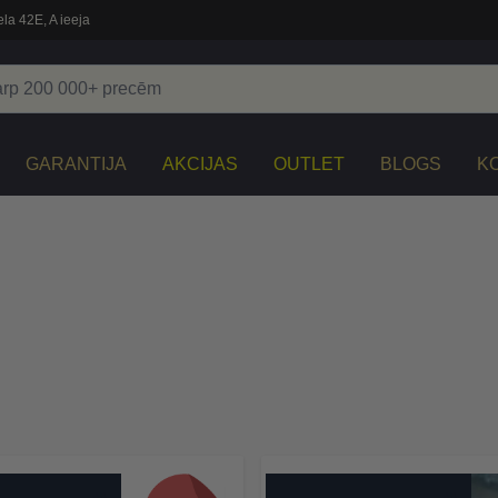
la 42E, A ieeja
GARANTIJA
AKCIJAS
OUTLET
BLOGS
K