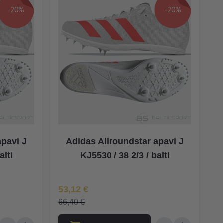
-20%
-20%
apavi J
Adidas Allroundstar apavi J
alti
KJ5530 / 38 2/3 / balti
Īpaša Cena
53,12 €
66,40 €