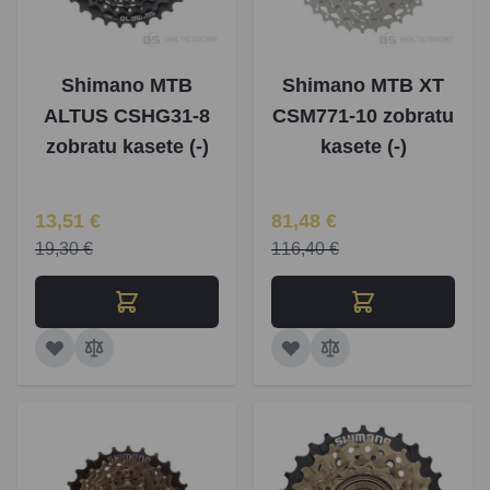
Shimano MTB
Shimano MTB XT
ALTUS CSHG31-8
CSM771-10 zobratu
zobratu kasete (-)
kasete (-)
Īpaša Cena
Īpaša Cena
13,51 €
81,48 €
19,30 €
116,40 €