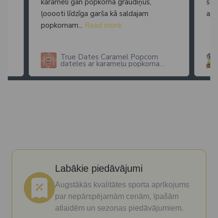
karameli gan popkorna graudiņus,
seg
ļooooti līdzīga garša kā saldajam
arī
popkornam...
Read more
True Dates Caramel Popcorn
dateles ar karameļu popkorna
garšu
Labākie piedāvājumi
Augstākās kvalitātes sporta aprīkojums
par nepārspējamām cenām, īpašām
atlaidēm un sezonas piedāvājumiem.