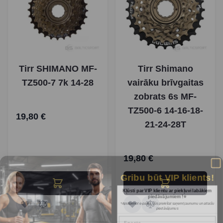
Tirr SHIMANO MF-
Tirr Shimano
TZ500-7 7k 14-28
vairāku brīvgaitas
zobrats 6s MF-
TZ500-6 14-16-18-
19,80 €
21-24-28T
19,80 €
Gribu būt VIP klients!
Kļūsti par VIP klientu ar piekļuvi labākiem
piedāvājumiem !⭐
*Apstiprinot e-pastu, Jūs piekrītat saņemt jaunumu un atlaižu
piedāvājumus
Epasts