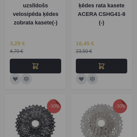
uzslīdošs
ķēdes rata kasete
velosipēda ķēdes
ACERA CSHG41-8
zobrata kasete(-)
(-)
Īpaša Cena
Īpaša Cena
3,29 €
16,45 €
4,70 €
23,50 €
-30%
-30%