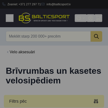
Zvaniet:
+371 277 297 71
info@balticsport.lv
Skip to Content
Search
Velo aksesuāri
Brīvrumbas un kasetes
velosipēdiem
Filtrs pēc