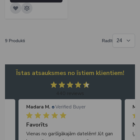
9 Produkti
Radīt
Īstas atsauksmes no īstiem klientiem!
440 reviews
Madara M.
Verified Buyer
Ma
Ātra piegāde. Lieliska apkalpošana.
Favorīts
No
Vienas no garšīgākajām datelēm! Jūt gan
Ļot