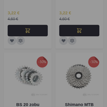
Īpaša Cena
Īpaša Cena
3,22 €
3,22 €
4,60 €
4,60 €
-30%
-30%
BS 20 zobu
Shimano MTB