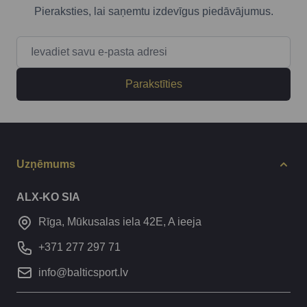
Pieraksties, lai saņemtu izdevīgus piedāvājumus.
E-pasta adrese
Parakstīties
Uzņēmums
ALX-KO SIA
Rīga, Mūkusalas iela 42E, A ieeja
+371 277 297 71
info@balticsport.lv