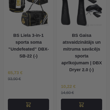
BS Liela 3-in-1
BS Gaisa
sporta soma
atsvaidzinātājs un
"Undefeated" DBX-
mitruma savācējs
SB-22 (-)
sporta
aprīkojumam | DBX
Dryer 2.0 (-)
Īpaša Cena
65,73 €
93,90 €
Īpaša Cena
10,22 €
14,60 €