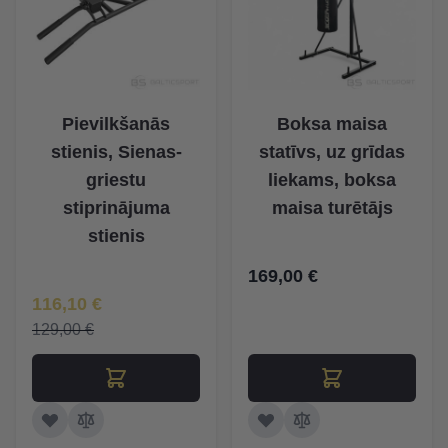
Pievilkšanās
Boksa maisa
stienis, Sienas-
statīvs, uz grīdas
griestu
liekams, boksa
stiprinājuma
maisa turētājs
stienis
169,00 €
Īpaša Cena
116,10 €
129,00 €