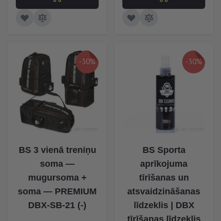
-30%
-30%
BS 3 vienā treniņu
BS Sporta
soma —
aprīkojuma
mugursoma +
tīrīšanas un
soma — PREMIUM
atsvaidzināšanas
DBX-SB-21 (-)
līdzeklis | DBX
tīrīšanas līdzeklis