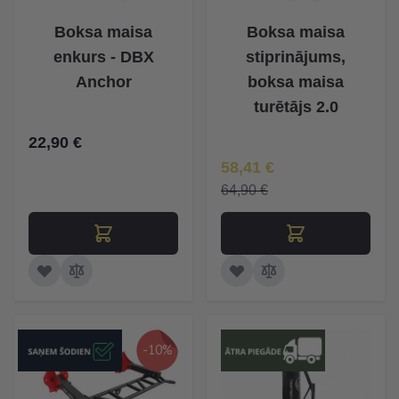
Boksa maisa
Boksa maisa
enkurs - DBX
stiprinājums,
Anchor
boksa maisa
turētājs 2.0
22,90 €
Īpaša Cena
58,41 €
64,90 €
-10%