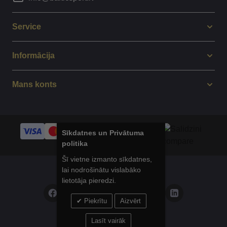
Service
Informācija
Mans konts
Sīkdatnes un Privātuma
politika
Šī vietne izmanto sīkdatnes,
lai nodrošinātu vislabāko
© 2014 - 2025 Balticsport.lv
lietotāja pieredzi.
Piekrītu
Aizvērt
Privātuma politika
Lasīt vairāk