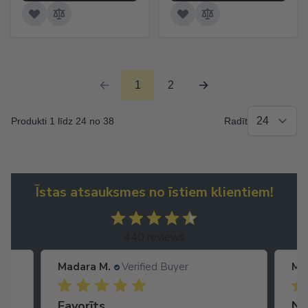
1
2
Produkti 1 līdz 24 no 38
Radīt
Īstas atsauksmes no īstiem klientiem!
440 reviews
Madara M.
Verified Buyer
Ma
Noderīgs pirkums
Ga