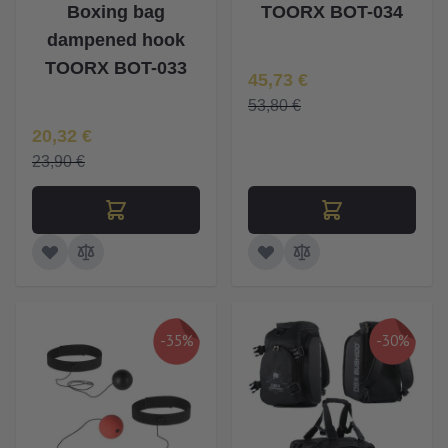
Boxing bag
TOORX BOT-034
dampened hook
TOORX BOT-033
Īpaša Cena
45,73 €
53,80 €
Īpaša Cena
20,32 €
23,90 €
-35%
-30%