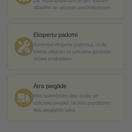
par nepārspējamām cenām, īpašām
atlaidēm un sezonas piedāvājumiem.
Ekspertu padomi
Saņemiet ekspertu padomus, izcilu
klientu atbalstu un uzticamu garantiju
visiem produktiem.
Ātra piegāde
Mēs nodrošinām ātru, drošu un
uzticamu piegādi, lai jūsu pasūtījums
tiktu piegādāts laikā.