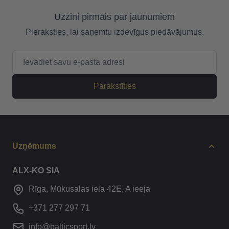
Uzzini pirmais par jaunumiem
Pieraksties, lai saņemtu izdevīgus piedāvājumus.
E-pasta adrese
Parakstīties
Uzņēmums
ALX-KO SIA
Rīga, Mūkusalas iela 42E, A ieeja
+371 277 297 71
info@balticsport.lv