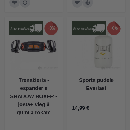
-0%
-0%
Trenažieris -
Sporta pudele
espanderis
Everlast
SHADOW BOXER -
josta+ vieglā
14,99 €
gumija rokam