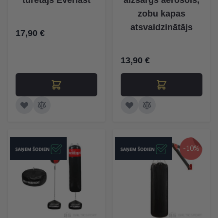
turētājs Everlast
aizsargs aerosols,
zobu kapas
atsvaidzinātājs
17,90 €
13,90 €
-10%