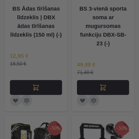
BS Ādas tīrīšanas
BS 3-vienā sporta
līdzeklis | DBX
soma ar
ādas tīrīšanas
mugursomas
līdzeklis (150 ml) (-)
funkciju DBX-SB-
23 (-)
Īpaša Cena
12,95 €
Īpaša Cena
18,50 €
49,98 €
71,40 €
-30%
-30%