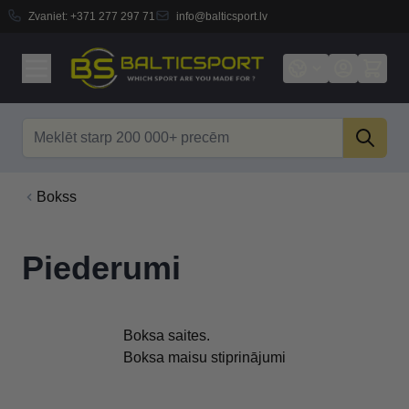
Zvaniet:
+371 277 297 71
info@balticsport.lv
Skip to Content
Search
Bokss
Piederumi
Boksa saites.
Boksa maisu stiprinājumi