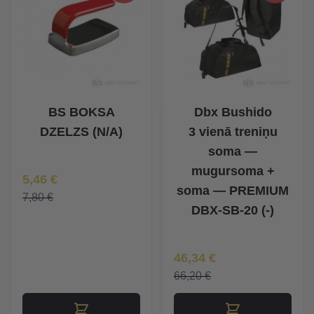
BS BOKSA
Dbx Bushido
DZELZS (N/A)
3 vienā treniņu
soma —
mugursoma +
Īpaša Cena
5,46 €
soma — PREMIUM
7,80 €
DBX-SB-20 (-)
Īpaša Cena
46,34 €
66,20 €