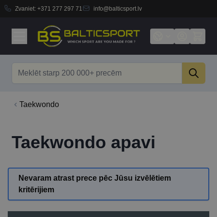
Zvaniet:
+371 277 297 71
info@balticsport.lv
Skip to Content
Search
Taekwondo
Taekwondo apavi
Nevaram atrast prece pēc Jūsu izvēlētiem
kritērijiem