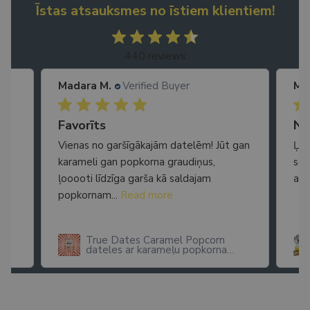
Īstas atsauksmes no īstiem klientiem!
440 reviews
Madara M.
Verified Buyer
Ma
Ātra piegāde. Lieliska apkalpošana.
Favorīts
No
Vienas no garšīgākajām datelēm! Jūt gan
Ļot
karameli gan popkorna graudiņus,
seg
ļooooti līdzīga garša kā saldajam
arī
popkornam...
Read more
True Dates Caramel Popcorn
dateles ar karameļu popkorna
garšu