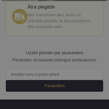
Ātra piegāde
Mēs nodrošinām ātru, drošu un
uzticamu piegādi, lai jūsu pasūtījums
tiktu piegādāts laikā.
Uzzini pirmais par jaunumiem
Pieraksties, lai saņemtu izdevīgus piedāvājumus.
E-pasta adrese
Parakstīties