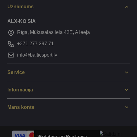
Uzņēmums
ALX-KO SIA
Rīga, Mūkusalas iela 42E, A ieeja
+371 277 297 71
info@balticsport.lv
Service
Informācija
Mans konts
Sīkdatnes un Privātuma