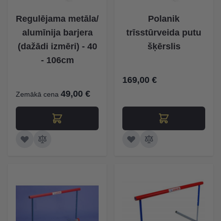
Regulējama metāla/
Polanik
alumīnija barjera
trīsstūrveida putu
(dažādi izmēri) - 40
šķērslis
- 106cm
169,00 €
49,00 €
Zemākā cena