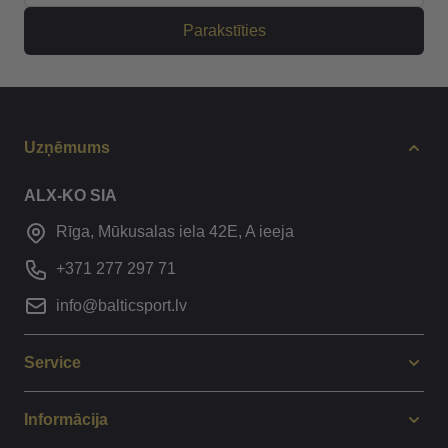
Parakstīties
Uzņēmums
ALX-KO SIA
Rīga, Mūkusalas iela 42E, A ieeja
+371 277 297 71
info@balticsport.lv
Service
Informācija