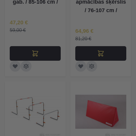
gab. / 85-106 cm /
apmācības šķērslis
/ 76-107 cm /
Īpaša Cena
47,20 €
Īpaša Cena
59,00 €
64,96 €
81,20 €