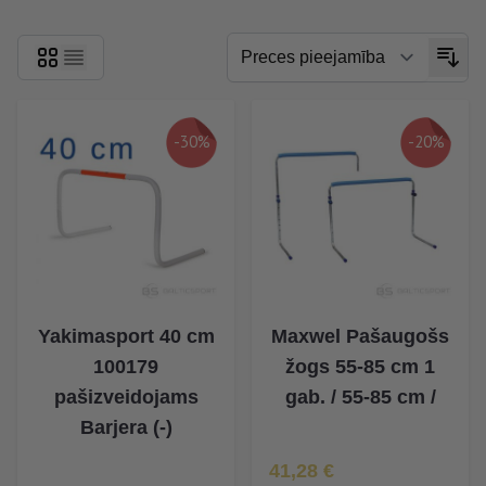
-30%
-20%
Yakimasport 40 cm
Maxwel Pašaugošs
100179
žogs 55-85 cm 1
pašizveidojams
gab. / 55-85 cm /
Barjera (-)
Īpaša Cena
41,28 €