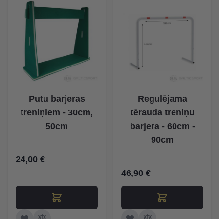
Putu barjeras
Regulējama
treniņiem - 30cm,
tērauda treniņu
50cm
barjera - 60cm -
90cm
24,00 €
46,90 €