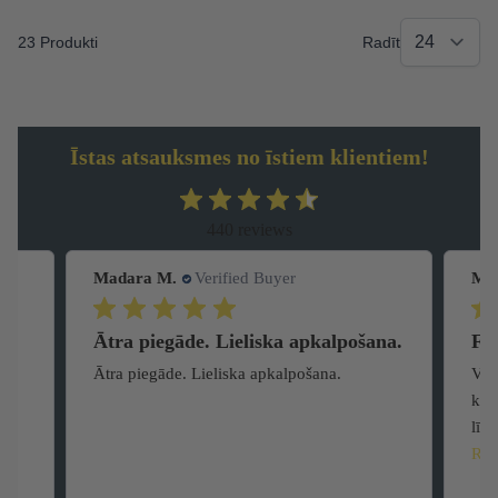
23 Produkti
Radīt
Īstas atsauksmes no īstiem klientiem!
440 reviews
Madara M.
Verified Buyer
Ma
na.
Favorīts
No
Vienas no garšīgākajām datelēm! Jūt gan
Ļot
karameli gan popkorna graudiņus, ļooooti
seg
līdzīga garša kā saldajam popkornam...
atst
Read more