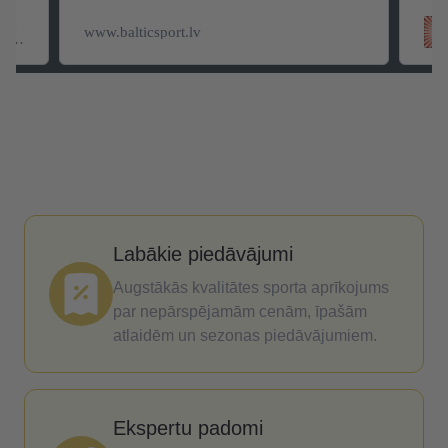
True Dates Caramel Popcorn dateles
ar karameļu popkorna garšu
Labākie piedāvājumi
Augstākās kvalitātes sporta aprīkojums
par nepārspējamām cenām, īpašām
atlaidēm un sezonas piedāvājumiem.
Ekspertu padomi