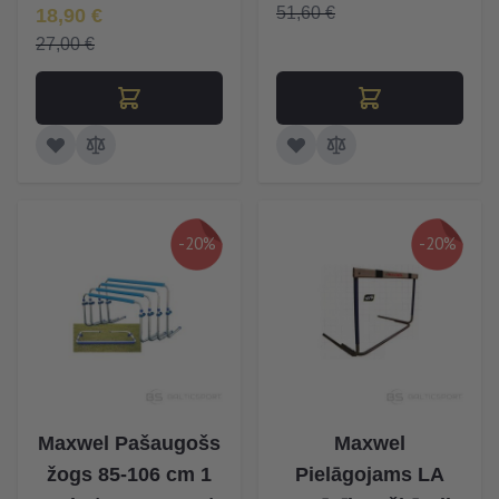
Īpaša Cena
51,60 €
18,90 €
27,00 €
-20%
-20%
Maxwel Pašaugošs
Maxwel
žogs 85-106 cm 1
Pielāgojams LA