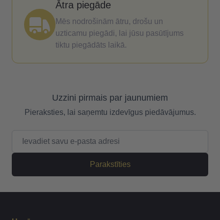
Ātra piegāde
Mēs nodrošinām ātru, drošu un
uzticamu piegādi, lai jūsu pasūtījums
tiktu piegādāts laikā.
Uzzini pirmais par jaunumiem
Pieraksties, lai saņemtu izdevīgus piedāvājumus.
E-pasta adrese
Parakstīties