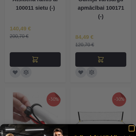
100011 sietu (-)
apmācībai 100171
(-)
Īpaša Cena
140,49 €
Īpaša Cena
200,70 €
84,49 €
120,70 €
-30%
-30%