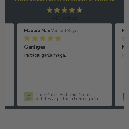
440 reviews
Madara M.
Verified Buyer
Ma
Garšīgas
Ko
as
Pistāciju garša maiga.
Pat
ikā
True Dates Pistachio Cream
dateles ar pistāciju krēma garšu
x