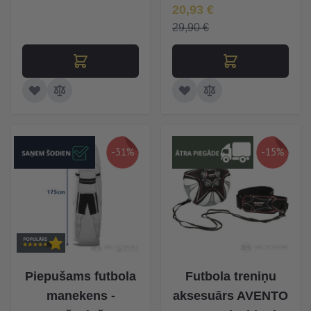
Īpaša Cena
20,93 €
29,90 €
-31%
-15%
Piepušams futbola
Futbola treniņu
manekens -
aksesuārs AVENTO