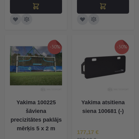
-30%
-30%
Yakima 100225
Yakima atsitiena
šāviena
siena 100681 (-)
precizitātes paklājs
mērķis 5 x 2 m
Īpaša Cena
177,17 €