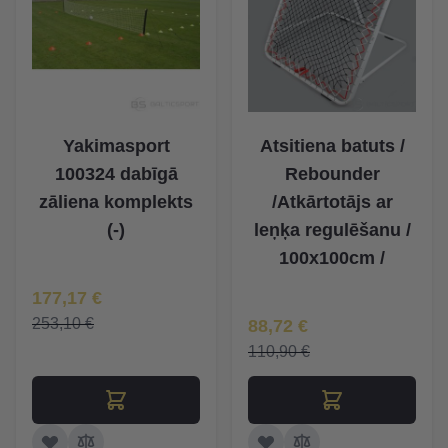
Yakimasport
Atsitiena batuts /
100324 dabīgā
Rebounder
zāliena komplekts
/Atkārtotājs ar
(-)
leņķa regulēšanu /
100x100cm /
Īpaša Cena
177,17 €
Īpaša Cena
253,10 €
88,72 €
110,90 €