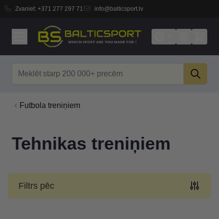
Zvaniet:
+371 277 297 71
info@balticsport.lv
Skip to Content
Search
Futbola treniņiem
Tehnikas treniņiem
Filtrs pēc
Skip to product list