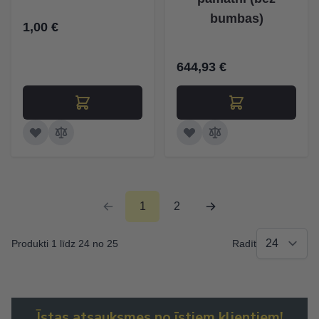
bumbas)
1,00 €
644,93 €
1
2
Produkti 1 līdz 24 no 25
Radīt
Īstas atsauksmes no īstiem klientiem!