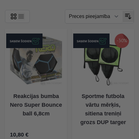
-30%
Reakcijas bumba
Sportme futbola
Nero Super Bounce
vārtu mērķis,
ball 6,8cm
sitiena treniņi
grozs DUP targer
10,80 €