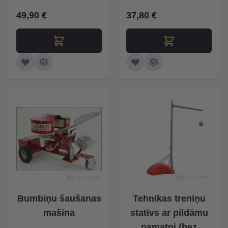
49,90 €
37,80 €
Bumbiņu šaušanas
Tehnikas treniņu
mašīna
statīvs ar pildāmu
pamatni (bez