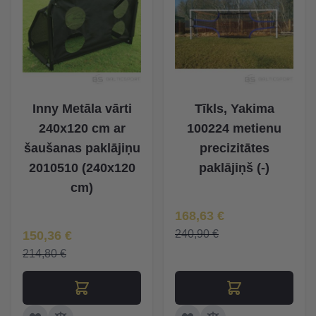
Inny Metāla vārti
Tīkls, Yakima
240x120 cm ar
100224 metienu
šaušanas paklājiņu
precizitātes
2010510 (240x120
paklājiņš (-)
cm)
Īpaša Cena
168,63 €
Īpaša Cena
240,90 €
150,36 €
214,80 €