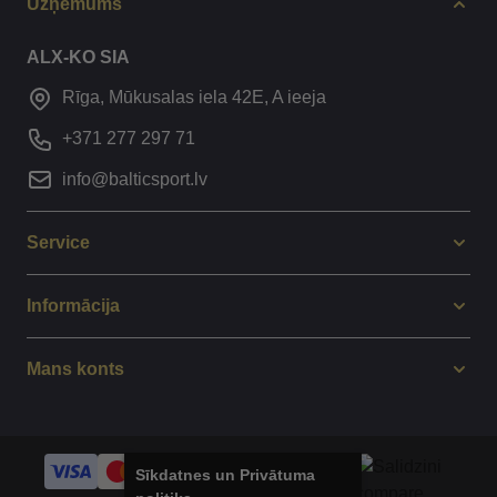
Uzņēmums
ALX-KO SIA
Rīga, Mūkusalas iela 42E, A ieeja
+371 277 297 71
info@balticsport.lv
Service
Informācija
Mans konts
Sīkdatnes un Privātuma