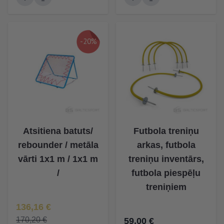
-20%
Atsitiena batuts/
Futbola treniņu
rebounder / metāla
arkas, futbola
vārti 1x1 m / 1x1 m
treniņu inventārs,
/
futbola piespēļu
treniņiem
Īpaša Cena
136,16 €
170,20 €
59,00 €