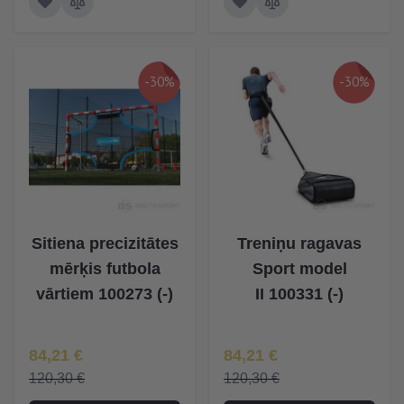
-30%
-30%
Sitiena precizitātes
Treniņu ragavas
mērķis futbola
Sport model
vārtiem 100273 (-)
II 100331 (-)
Īpaša Cena
Īpaša Cena
84,21 €
84,21 €
120,30 €
120,30 €