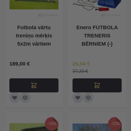
Futbola vārtu
Enero FUTBOLA
treniņu mērķis
TRENERIS
5x2m vārtiem
BĒRNIEM (-)
Īpaša Cena
189,00 €
26,04 €
37,20 €
-30%
-30%