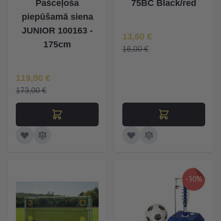
Pašceļoša
75BC Black/red
piepūšamā siena
JUNIOR 100163 -
Īpaša Cena
13,60 €
175cm
16,00 €
Īpaša Cena
119,00 €
173,00 €
-30%