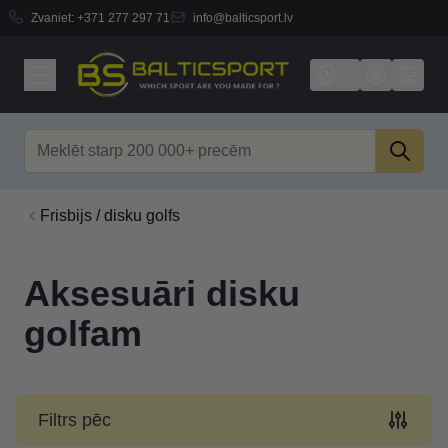
Zvaniet:
+371 277 297 71
info@balticsport.lv
Skip to Content
Search
Frisbijs / disku golfs
Aksesuāri disku
golfam
Filtrs pēc