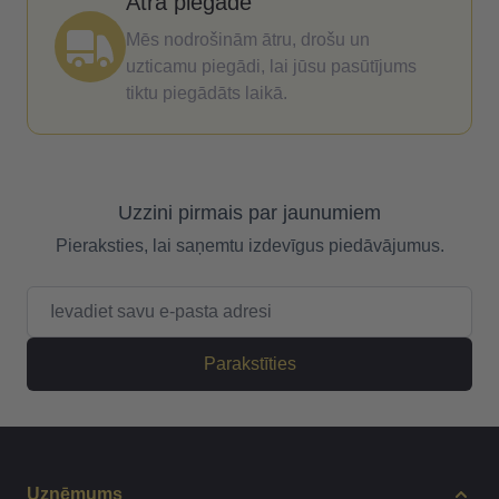
Ātra piegāde
Mēs nodrošinām ātru, drošu un
uzticamu piegādi, lai jūsu pasūtījums
tiktu piegādāts laikā.
Uzzini pirmais par jaunumiem
Pieraksties, lai saņemtu izdevīgus piedāvājumus.
E-pasta adrese
Parakstīties
Uzņēmums