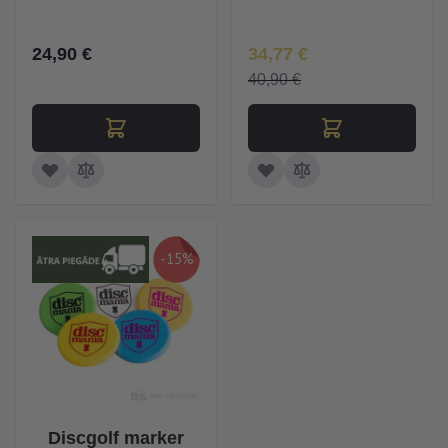
Īpaša Cena
24,90 €
34,77 €
40,90 €
-15%
Discgolf marker