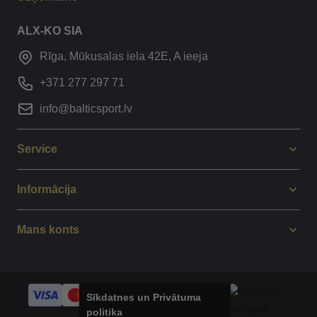
ALX-KO SIA
Rīga, Mūkusalas iela 42E, A ieeja
+371 277 297 71
info@balticsport.lv
Service
Informācija
Mans konts
Sīkdatnes un Privātuma
politika