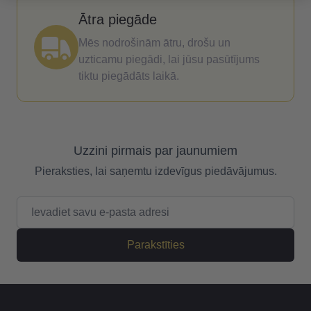
Ātra piegāde
Mēs nodrošinām ātru, drošu un
uzticamu piegādi, lai jūsu pasūtījums
tiktu piegādāts laikā.
Uzzini pirmais par jaunumiem
Pieraksties, lai saņemtu izdevīgus piedāvājumus.
E-pasta adrese
Parakstīties