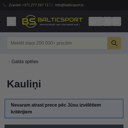
Zvaniet:
+371 277 297 71
info@balticsport.lv
Skip to Content
Search
Galda spēles
Kauliņi
Nevaram atrast prece pēc Jūsu izvēlētiem
kritērijiem