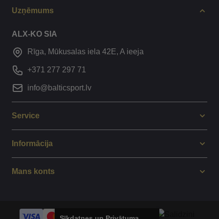
Uzņēmums
ALX-KO SIA
Rīga, Mūkusalas iela 42E, A ieeja
+371 277 297 71
info@balticsport.lv
Service
Informācija
Mans konts
Sīkdatnes un Privātuma