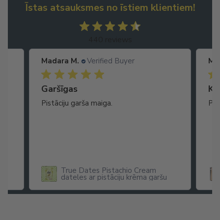
Īstas atsauksmes no īstiem klientiem!
440 reviews
Madara M.
Verified Buyer
Ma
Garšīgas
Ko
as
Pistāciju garša maiga.
Pat
ikā
True Dates Pistachio Cream
dateles ar pistāciju krēma garšu
x