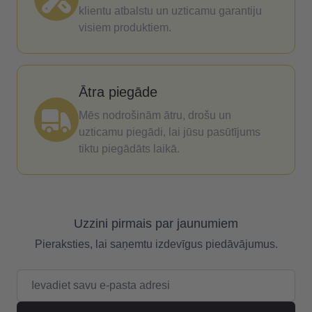
klientu atbalstu un uzticamu garantiju
visiem produktiem.
Ātra piegāde
Mēs nodrošinām ātru, drošu un
uzticamu piegādi, lai jūsu pasūtījums
tiktu piegādāts laikā.
Uzzini pirmais par jaunumiem
Pieraksties, lai saņemtu izdevīgus piedāvājumus.
E-pasta adrese