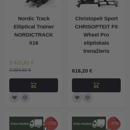
Nordic Track
Christopeit Sport
Elliptical Trainer
CHRISOPTEIT Fit
NORDICTRACK
Wheel Pro
X16
eliptiskais
trenažieris
Īpaša Cena
2 621,91 €
3 084,60 €
618,20 €
-15%
-20%