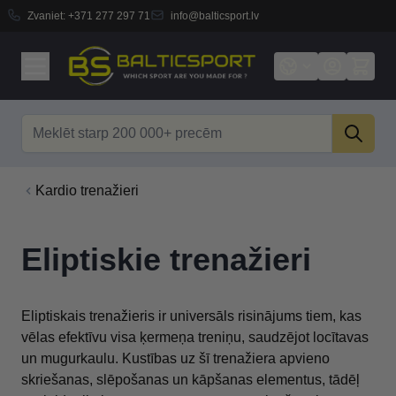
Zvaniet:
+371 277 297 71
info@balticsport.lv
Skip to Content
Search
Kardio trenažieri
Eliptiskie trenažieri
Eliptiskais trenažieris ir universāls risinājums tiem, kas
vēlas efektīvu visa ķermeņa treniņu, saudzējot locītavas
un mugurkaulu. Kustības uz šī trenažiera apvieno
skriešanas, slēpošanas un kāpšanas elementus, tādēļ