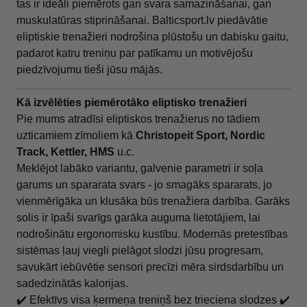
tas ir ideāli piemērots gan svara samazināšanai, gan
muskulatūras stiprināšanai. Balticsport.lv piedāvātie
eliptiskie trenažieri nodrošina plūstošu un dabisku gaitu,
padarot katru treniņu par patīkamu un motivējošu
piedzīvojumu tieši jūsu mājās.
Kā izvēlēties piemērotāko eliptisko trenažieri
Pie mums atradīsi eliptiskos trenažierus no tādiem
uzticamiem zīmoliem kā
Christopeit Sport, Nordic
Track, Kettler,
HMS
u.c.
Meklējot labāko variantu, galvenie parametri ir soļa
garums un spararata svars - jo smagāks spararats, jo
vienmērīgāka un klusāka būs trenažiera darbība. Garāks
solis ir īpaši svarīgs garāka auguma lietotājiem, lai
nodrošinātu ergonomisku kustību. Modernās pretestības
sistēmas ļauj viegli pielāgot slodzi jūsu progresam,
savukārt iebūvētie sensori precīzi mēra sirdsdarbību un
sadedzinātās kalorijas.
✔️ Efektīvs visa ķermeņa treniņš bez trieciena slodzes ✔️