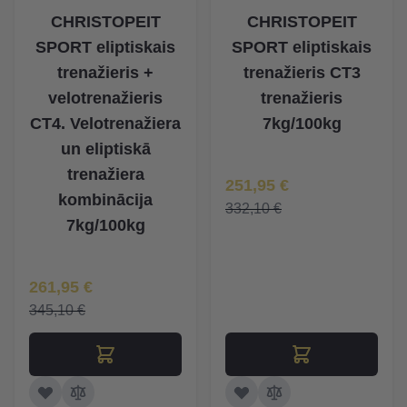
CHRISTOPEIT
CHRISTOPEIT
SPORT eliptiskais
SPORT eliptiskais
trenažieris +
trenažieris CT3
velotrenažieris
trenažieris
CT4. Velotrenažiera
7kg/100kg
un eliptiskā
trenažiera
Īpaša Cena
251,95 €
kombinācija
332,10 €
7kg/100kg
Īpaša Cena
261,95 €
345,10 €