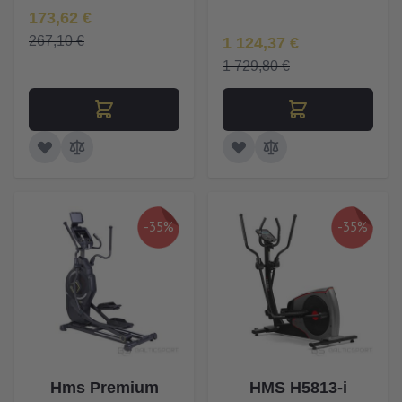
Īpaša Cena
173,62 €
Īpaša Cena
267,10 €
1 124,37 €
1 729,80 €
-35%
-35%
Hms Premium
HMS H5813-i