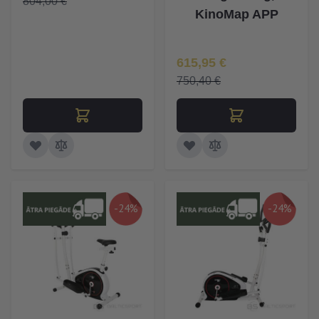
804,00 €
KinoMap APP
Īpaša Cena
615,95 €
750,40 €
-24%
-24%