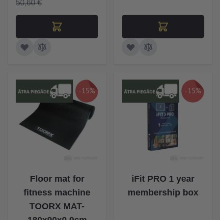
50,60 €
-15%
-15%
Floor mat for
iFit PRO 1 year
fitness machine
membership box
TOORX MAT-