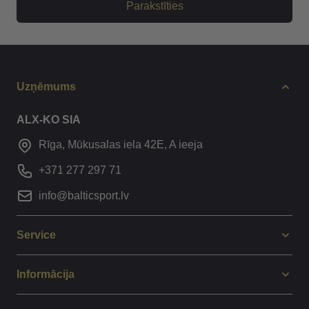
Parakstīties
Uzņēmums
ALX-KO SIA
Rīga, Mūkusalas iela 42E, A ieeja
+371 277 297 71
info@balticsport.lv
Service
Informācija