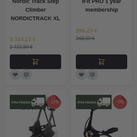
Nordic Track Step
iFit PRO 1 year
Climber
membership
NORDICTRACK XL
Īpaša Cena
296,23 €
Īpaša Cena
348,50 €
2 314,13 €
2 722,50 €
-15%
-0%