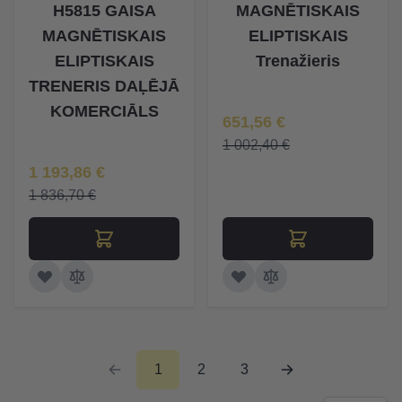
H5815 GAISA
MAGNĒTISKAIS
MAGNĒTISKAIS
ELIPTISKAIS
ELIPTISKAIS
Trenažieris
TRENERIS DAĻĒJĀ
KOMERCIĀLS
Īpaša Cena
651,56 €
1 002,40 €
Īpaša Cena
1 193,86 €
1 836,70 €
1
2
3