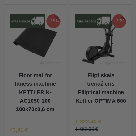
-15%
-20%
Floor mat for
Eliptiskais
fitness machine
trenažieris
KETTLER K-
Elliptical machine
AC1050-100
Kettler OPTIMA 600
100x70x0,6 cm
Īpaša Cena
1 322,40 €
Īpaša Cena
1 653,00 €
43,01 €