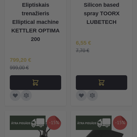
Eliptiskais
Silicon based
trenažieris
spray TOORX
Elliptical machine
LUBETECH
KETTLER OPTIMA
200
Īpaša Cena
6,55 €
7,70 €
Īpaša Cena
799,20 €
999,00 €
-15%
-15%