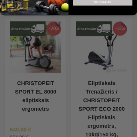
NĒ, PALDIES
-20%
-18%
CHRISTOPEIT
Eliptiskais
SPORT EL 8000
Trenažieris /
eliptiskais
CHRISTOPEIT
ergometrs
SPORT ECO 2000
Eliptiskais
ergometrs,
Īpaša Cena
640,00 €
10kg/150 kg,