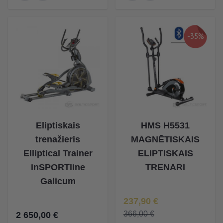
-35%
Eliptiskais
HMS H5531
trenažieris
MAGNĒTISKAIS
Elliptical Trainer
ELIPTISKAIS
inSPORTline
TRENARI
Galicum
Īpaša Cena
237,90 €
366,00 €
2 650,00 €