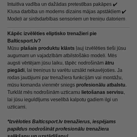
Intuitīva vadība un dažādas pretestības pakāpes ✔️
Klusa darbība un moderns dizains mājas apstākļiem ✔️
Modeļi ar sirdsdarbības sensoriem un treniņu datoriem
Kāpēc izvēlēties eliptisko trenažieri pie
Balticsport.lv?
Mūsu
plašais produktu klāsts
ļauj izvēlēties tieši jūsu
augumam un vajadzībām atbilstošāko modeli. Mēs
augsti vērtējam jūsu laiku, tāpēc nodrošinām
ātru
piegādi
, lai treniņus tu varētu uzsākt nekavējoties. Ja
rodas jautājumi par trenažiera funkcijām vai montāžu,
mūsu komanda vienmēr sniegs
profesionālu atbalstu
.
Turklāt mēs nodrošinām uzticamu
lietošanas servisu
,
lai jūsu ieguldījums veselībā kalpotu gadiem ilgi un
uzticami.
*Izvēloties Balticsport.lv trenažierus, iespējams
papildus nodrošināt profesionālu trenažiera
salikšanu un uzstādīšanu!