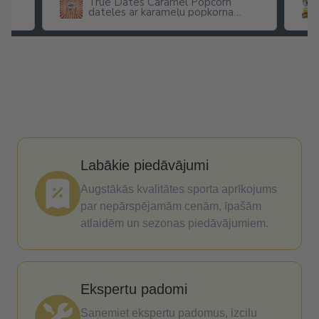
True Dates Caramel Popcorn
dateles ar karameļu popkorna
garšu
Labākie piedāvājumi
Augstākās kvalitātes sporta aprīkojums
par nepārspējamām cenām, īpašām
atlaidēm un sezonas piedāvājumiem.
Ekspertu padomi
Saņemiet ekspertu padomus, izcilu