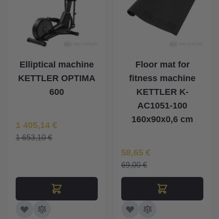
Elliptical machine
Floor mat for
KETTLER OPTIMA
fitness machine
600
KETTLER K-
AC1051-100
160x90x0,6 cm
Īpaša Cena
1 405,14 €
1 653,10 €
Īpaša Cena
58,65 €
69,00 €