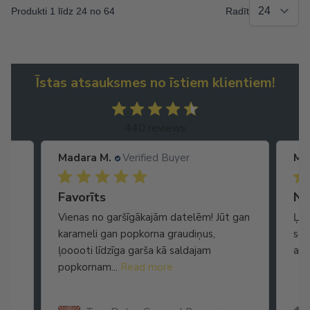
Produkti 1 līdz 24 no 64
Radīt
Īstas atsauksmes no īstiem klientiem!
440 reviews
Madara M.
Verified Buyer
Ma
Ātra piegāde. Lieliska apkalpošana.
Favorīts
No
Vienas no garšīgākajām datelēm! Jūt gan
Ļot
karameli gan popkorna graudiņus,
seg
ļooooti līdzīga garša kā saldajam
arī
popkornam...
Read more