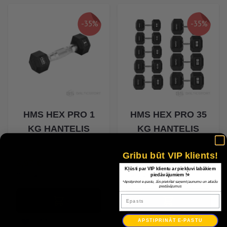
-35%
-35%
HMS HEX PRO 1
HMS HEX PRO 35
KG HANTELIS
KG HANTELIS
Gribu būt VIP klients!
Īpaša Cena
Īpaša Cena
3,97 €
120,45 €
Kļūsti par VIP klientu ar piekļuvi labākiem
piedāvājumiem !⭐
6,10 €
185,30 €
*Apstiprinot e-pastu, Jūs piekrītat saņemt jaunumu un atlaižu
piedāvājumus
Epasts
APSTIPRINĀT E-PASTU