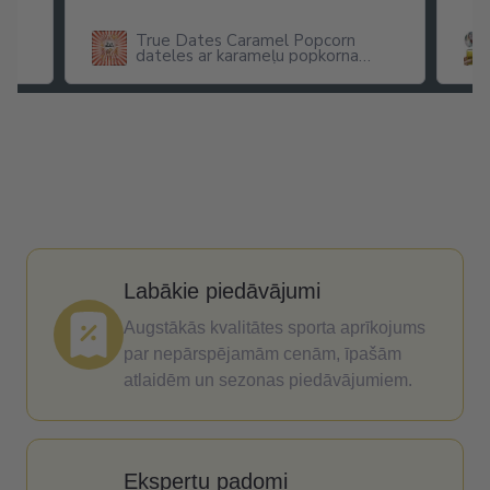
True Dates Caramel Popcorn
dateles ar karameļu popkorna
garšu
Labākie piedāvājumi
Augstākās kvalitātes sporta aprīkojums
par nepārspējamām cenām, īpašām
atlaidēm un sezonas piedāvājumiem.
Ekspertu padomi