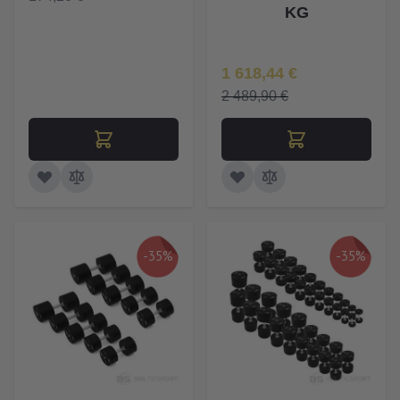
KG
Īpaša Cena
1 618,44 €
2 489,90 €
-35%
-35%