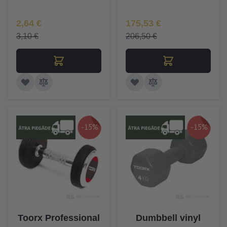
Īpaša Cena
Īpaša Cena
2,64 €
175,53 €
3,10 €
206,50 €
-15%
-15%
Toorx Professional
Dumbbell vinyl