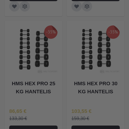
-35%
-35%
HMS HEX PRO 25
HMS HEX PRO 30
KG HANTELIS
KG HANTELIS
Īpaša Cena
Īpaša Cena
86,65 €
103,55 €
133,30 €
159,30 €