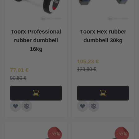
Toorx Professional
Toorx Hex rubber
rubber dumbbell
dumbbell 30kg
16kg
Īpaša Cena
105,23 €
Īpaša Cena
123,80 €
77,01 €
90,60 €
-35%
-35%