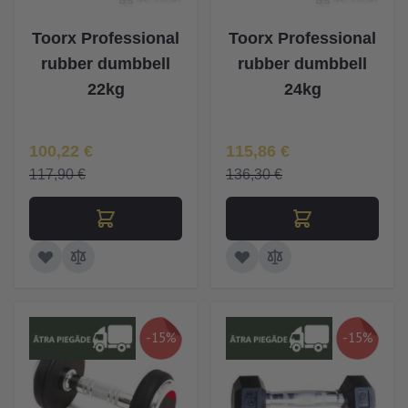
Toorx Professional
Toorx Professional
rubber dumbbell
rubber dumbbell
22kg
24kg
Īpaša Cena
Īpaša Cena
100,22 €
115,86 €
117,90 €
136,30 €
-15%
-15%