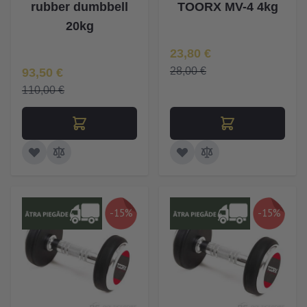
rubber dumbbell
TOORX MV-4 4kg
20kg
Īpaša Cena
23,80 €
Īpaša Cena
28,00 €
93,50 €
110,00 €
-15%
-15%