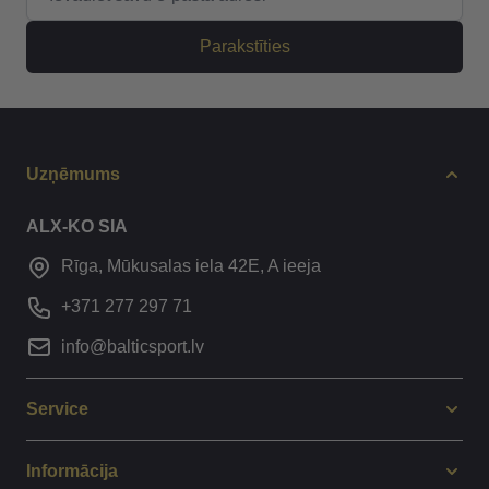
Parakstīties
Uzņēmums
ALX-KO SIA
Rīga, Mūkusalas iela 42E, A ieeja
+371 277 297 71
info@balticsport.lv
Service
Informācija