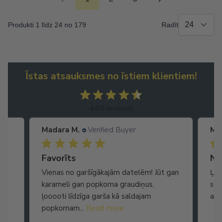
Produkti 1 līdz 24 no 179
Radīt
Īstas atsauksmes no īstiem klientiem!
440 reviews
Madara M.
Verified Buyer
Ma
Ātra piegāde. Lieliska apkalpošana.
Favorīts
No
Vienas no garšīgākajām datelēm! Jūt gan
Ļot
karameli gan popkorna graudiņus,
seg
ļooooti līdzīga garša kā saldajam
arī
popkornam...
Read more