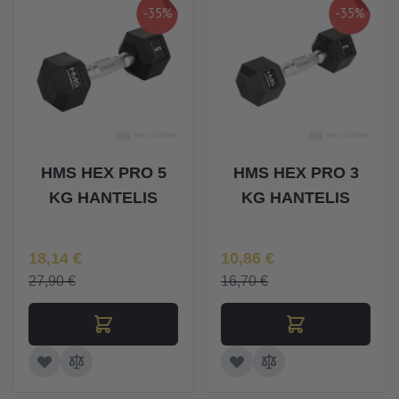
-35%
-35%
HMS HEX PRO 5
HMS HEX PRO 3
KG HANTELIS
KG HANTELIS
Īpaša Cena
Īpaša Cena
18,14 €
10,86 €
27,90 €
16,70 €