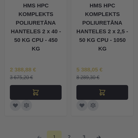
HMS HPC
HMS HPC
KOMPLEKTS
KOMPLEKTS
POLIURETĀNA
POLIURETĀNA
HANTELES 2 x 40 -
HANTELES 2 x 2,5 -
50 KG CPU - 450
50 KG CPU - 1050
KG
KG
Īpaša Cena
Īpaša Cena
2 388,88 €
5 388,05 €
3 675,20 €
8 289,30 €
1
2
3