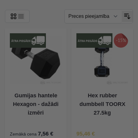
-15%
Gumijas hantele
Hex rubber
Hexagon - dažādi
dumbbell TOORX
izmēri
27.5kg
Īpaša Cena
7,56 €
95,46 €
Zemākā cena