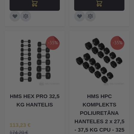
-35%
-35%
HMS HEX PRO 32,5
HMS HPC
KG HANTELIS
KOMPLEKTS
POLIURETĀNA
HANTELES 2 x 27,5
Īpaša Cena
113,23 €
- 37,5 KG CPU - 325
174,20 €