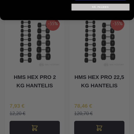
NĒ, PALDIES
-35%
-35%
HMS HEX PRO 2
HMS HEX PRO 22,5
KG HANTELIS
KG HANTELIS
Īpaša Cena
Īpaša Cena
7,93 €
78,46 €
12,20 €
120,70 €