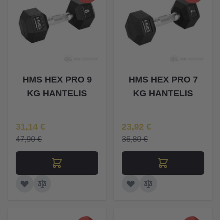
HMS HEX PRO 9
HMS HEX PRO 7
KG HANTELIS
KG HANTELIS
Īpaša Cena
Īpaša Cena
31,14 €
23,92 €
47,90 €
36,80 €