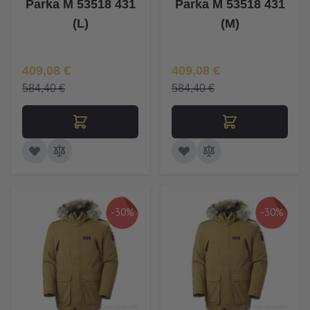
Parka M 53518 431
Parka M 53518 431
(L)
(M)
Īpaša Cena
Īpaša Cena
409,08 €
409,08 €
584,40 €
584,40 €
-30%
-30%