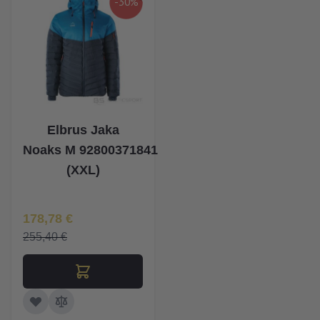
-30%
Elbrus Jaka
Noaks M 92800371841
(XXL)
Īpaša Cena
178,78 €
255,40 €