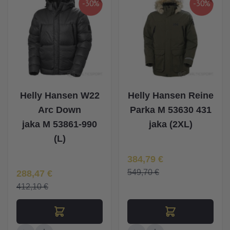
-30%
-30%
Helly Hansen W22
Helly Hansen Reine
Arc Down
Parka M 53630 431
jaka M 53861-990
jaka (2XL)
(L)
Īpaša Cena
384,79 €
Īpaša Cena
549,70 €
288,47 €
412,10 €