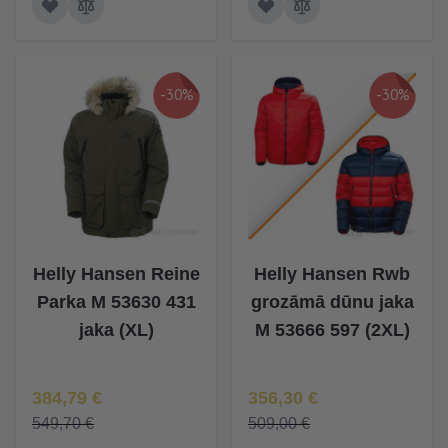
-30%
-30%
Helly Hansen Reine
Helly Hansen Rwb
Parka M 53630 431
grozāmā dūnu jaka
jaka (XL)
M 53666 597 (2XL)
Īpaša Cena
Īpaša Cena
384,79 €
356,30 €
549,70 €
509,00 €