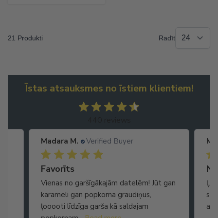
21 Produkti
Radīt
Īstas atsauksmes no īstiem klientiem!
440 reviews
Madara M.
Verified Buyer
Ma
Ātra piegāde. Lieliska apkalpošana.
Favorīts
No
Vienas no garšīgākajām datelēm! Jūt gan
Ļot
karameli gan popkorna graudiņus,
seg
ļooooti līdzīga garša kā saldajam
arī