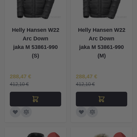
Helly Hansen W22
Helly Hansen W22
Arc Down
Arc Down
jaka M 53861-990
jaka M 53861-990
(S)
(M)
Īpaša Cena
Īpaša Cena
288,47 €
288,47 €
412,10 €
412,10 €