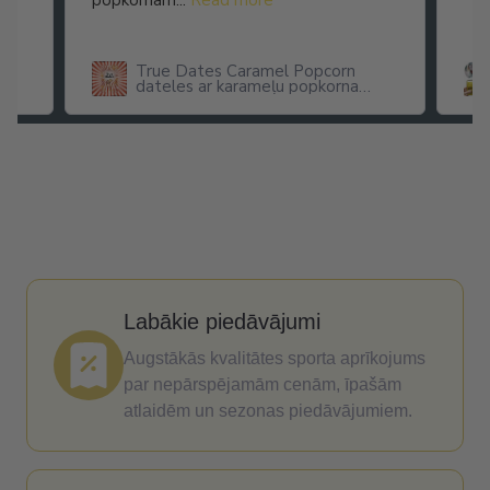
popkornam...
Read more
True Dates Caramel Popcorn
dateles ar karameļu popkorna
garšu
Labākie piedāvājumi
Augstākās kvalitātes sporta aprīkojums
par nepārspējamām cenām, īpašām
atlaidēm un sezonas piedāvājumiem.