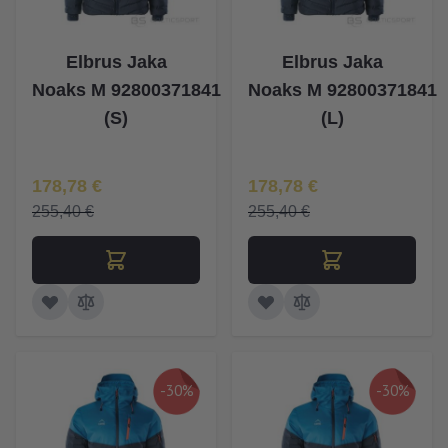
Elbrus Jaka
Elbrus Jaka
Noaks M 92800371841
Noaks M 92800371841
(S)
(L)
Īpaša Cena
Īpaša Cena
178,78 €
178,78 €
255,40 €
255,40 €
-30%
-30%