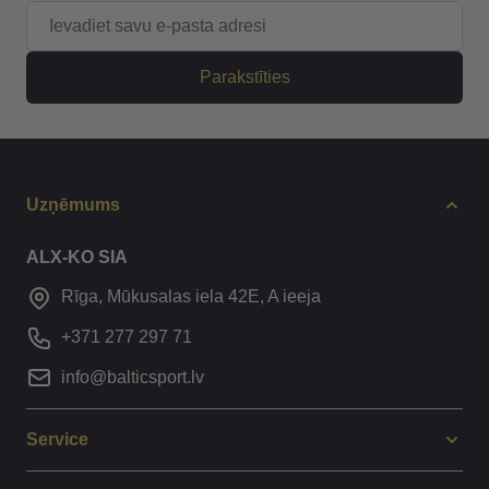
E-pasta adrese
Parakstīties
Uzņēmums
ALX-KO SIA
Rīga, Mūkusalas iela 42E, A ieeja
+371 277 297 71
info@balticsport.lv
Service