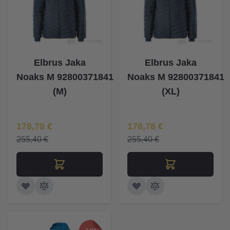
Elbrus Jaka
Elbrus Jaka
Noaks M 92800371841
Noaks M 92800371841
(M)
(XL)
Īpaša Cena
Īpaša Cena
178,78 €
178,78 €
255,40 €
255,40 €