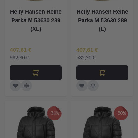
Helly Hansen Reine
Helly Hansen Reine
Parka M 53630 289
Parka M 53630 289
(XL)
(L)
Īpaša Cena
Īpaša Cena
407,61 €
407,61 €
582,30 €
582,30 €
-30%
-30%