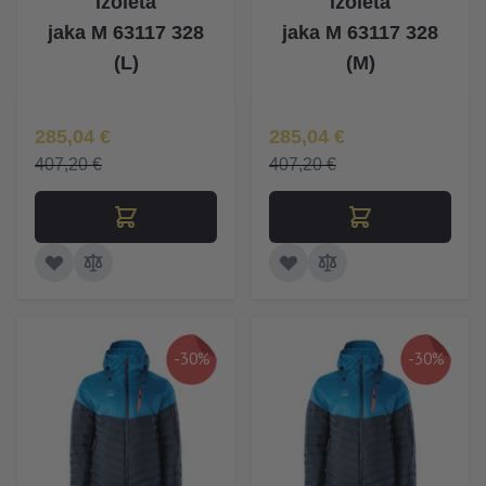
izolētā
izolētā
jaka M 63117 328
jaka M 63117 328
(L)
(M)
Īpaša Cena
Īpaša Cena
285,04 €
285,04 €
407,20 €
407,20 €
-30%
-30%