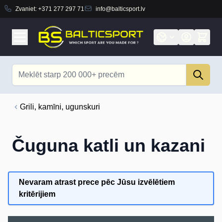
Zvaniet:
+371 277 297 71
info@balticsport.lv
Skip to Content
Search
Grili, kamīni, ugunskuri
Čuguna katli un kazani
Nevaram atrast prece pēc Jūsu izvēlētiem
kritērijiem