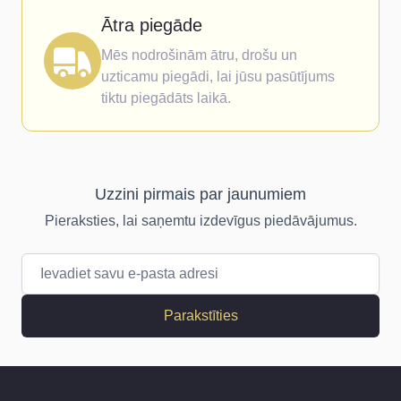
Ātra piegāde
Mēs nodrošinām ātru, drošu un
uzticamu piegādi, lai jūsu pasūtījums
tiktu piegādāts laikā.
Uzzini pirmais par jaunumiem
Pieraksties, lai saņemtu izdevīgus piedāvājumus.
E-pasta adrese
Parakstīties