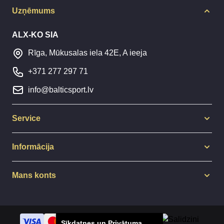
Uzņēmums
ALX-KO SIA
Rīga, Mūkusalas iela 42E, A ieeja
+371 277 297 71
info@balticsport.lv
Service
Informācija
Mans konts
Sīkdatnes un Privātuma