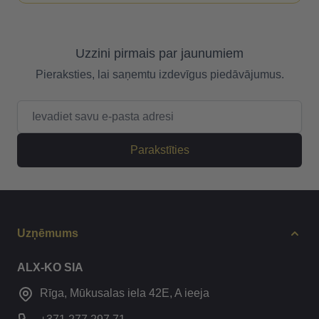
Uzzini pirmais par jaunumiem
Pieraksties, lai saņemtu izdevīgus piedāvājumus.
E-pasta adrese
Parakstīties
Uzņēmums
ALX-KO SIA
Rīga, Mūkusalas iela 42E, A ieeja