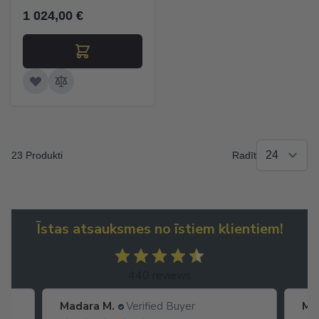
1 024,00 €
23 Produkti
Radīt
Īstas atsauksmes no īstiem klientiem!
440 reviews
Madara M.
Verified Buyer
Ma