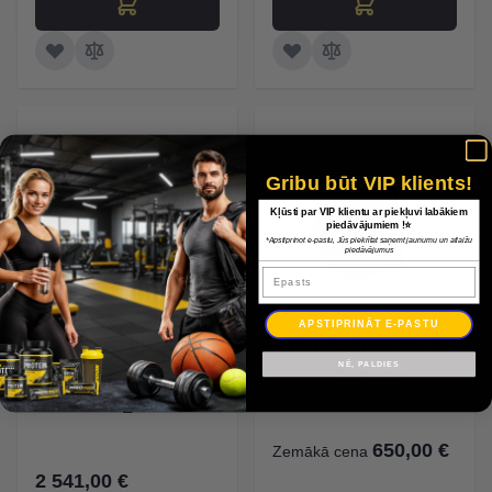
Gribu būt VIP klients!
Kļūsti par VIP klientu ar piekļuvi labākiem
piedāvājumiem !⭐
*Apstiprinot e-pastu, Jūs piekrītat saņemt jaunumu un atlaižu
piedāvājumus
Epasts
APSTIPRINĀT E-PASTU
Figūru / bloku
Vingrošanas bloks
NĒ, PALDIES
komplekts bērniem
/ trapece
1
650,00 €
Zemākā cena
2 541,00 €