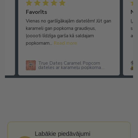
Ātra piegāde. Lieliska apkalpošana.
Favorīts
No
Vienas no garšīgākajām datelēm! Jūt gan
Ļot
karameli gan popkorna graudiņus,
seg
ļooooti līdzīga garša kā saldajam
arī
popkornam...
Read more
True Dates Caramel Popcorn
dateles ar karameļu popkorna
garšu
Labākie piedāvājumi