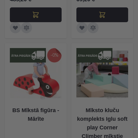
-0%
BS Mīkstā figūra -
Mīksto kluču
Mārīte
komplekts Iglu soft
play Corner
Climber mīkstie