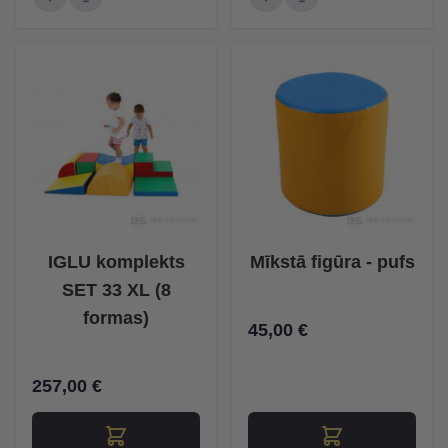
IGLU komplekts
Mīkstā figūra - pufs
SET 33 XL (8
formas)
45,00 €
257,00 €