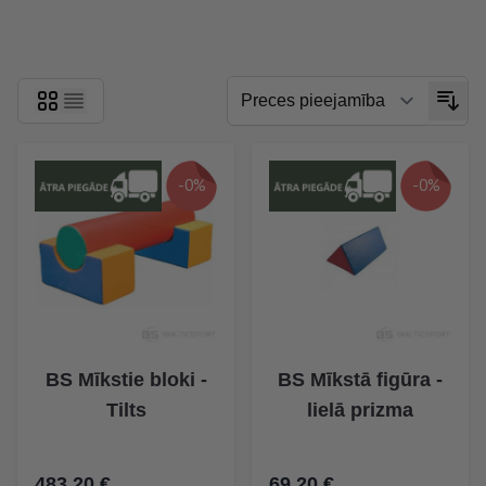
Skip to product list
-0%
-0%
BS Mīkstie bloki -
BS Mīkstā figūra -
Tilts
lielā prizma
483,20 €
69,20 €