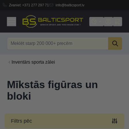
Zvaniet:
+371 277 297 71
info@balticsport.lv
Skip to Content
Search
Inventārs sporta zālei
Mīkstās figūras un
bloki
Filtrs pēc