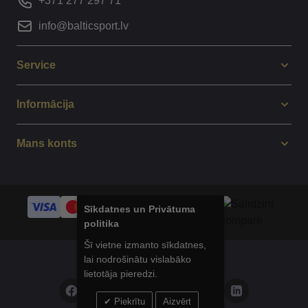
+371 277 297 71
info@balticsport.lv
Service
Informācija
Mans konts
Sīkdatnes un Privātuma
politika
Šī vietne izmanto sīkdatnes,
lai nodrošinātu vislabāko
© 2014 - 2025 Balticsport.lv
lietotāja pieredzi.
Piekrītu
Aizvērt