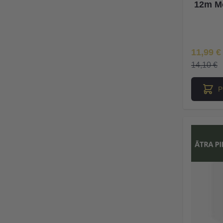
12m M
Īpaša Ce
11,99 €
14,10 €
P