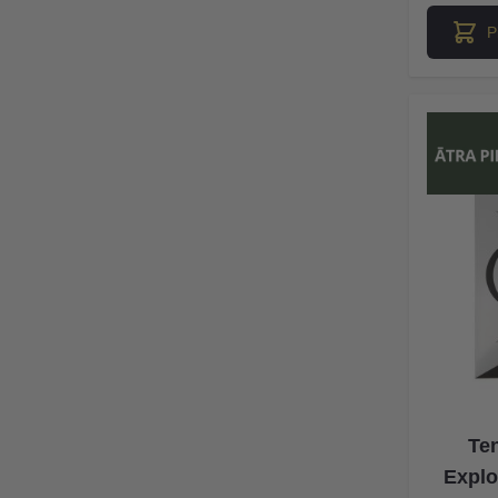
P
Te
Explo