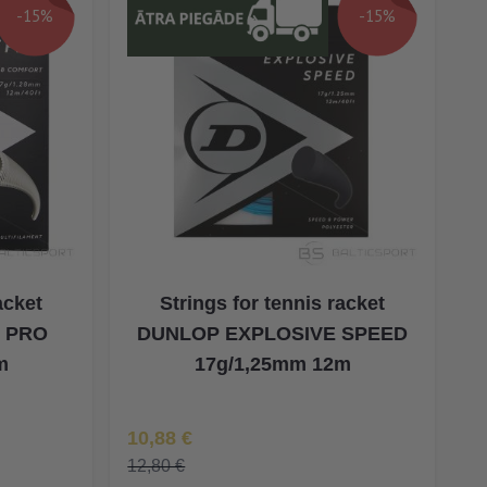
-15%
-15%
acket
Strings for tennis racket
 PRO
DUNLOP EXPLOSIVE SPEED
m
17g/1,25mm 12m
Īpaša Cena
10,88 €
12,80 €