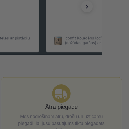
eles ar pistāciju
Iconfit Kolagēns locītavām Joint Co
(dažādas garšas) ar Glikozamīnu,
Hondroitīnu,MSM ,Hialuronskābi u.c
Ātra piegāde
Mēs nodrošinām ātru, drošu un uzticamu
piegādi, lai jūsu pasūtījums tiktu piegādāts