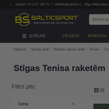
Zvaniet:
+371 277 297 71
info@balticsport.lv
Rīga, Mūkusalas ie
Skip to Content
Search
IZVĒLNE
PIEGĀDE
APMAKSA
Sākums
Sporta veidi
Rakešu sporta veidi
Teniss
Stī
Stīgas Tenisa raketēm
Filtrs pēc
Skip to product list
Cena