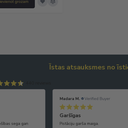
ievienot grozam
Īstas atsauksmes no īsti
440 reviews
Madara M.
Verified Buyer
Garšīgas
rošības sega gan
Pistāciju garša maiga.