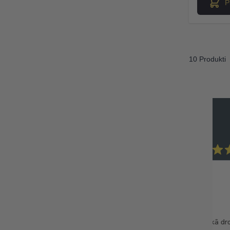
P
10 Produkti
Madara M.
Verified Buyer
Noderīgs pirkums
ēm! Jūt gan karameli gan
Ļoti liela izmēra. Noder gan kā d