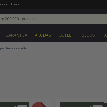
la 42E, A ieeja
GARANTIJA
AKCIJAS
OUTLET
BLOGS
K
gas Tenisa raketēm