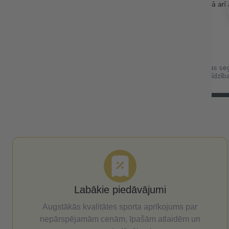
īdzīga garša kā saldajam
citiem projektiem (karstā laikā arī
 nedaudz kraukšķīgas.
corn dateles ar
Folija sega izdzīvošanas se
šu
termo sega pirmās palīdzīb
cm
Labākie piedāvājumi
Augstākās kvalitātes sporta aprīkojums par
nepārspējamām cenām, īpašām atlaidēm un