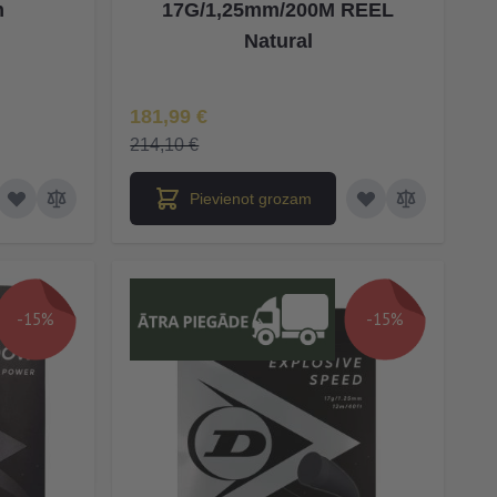
m
17G/1,25mm/200M REEL
Natural
Īpaša Cena
181,99 €
214,10 €
Pievienot grozam
-15%
-15%