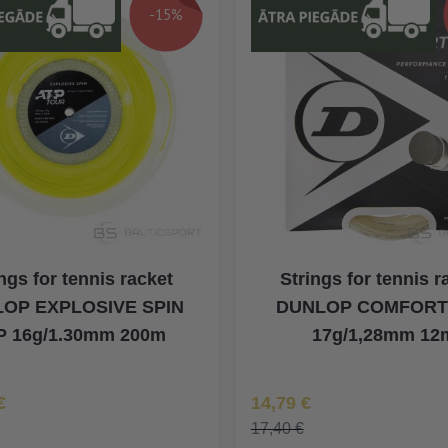
-15%
ngs for tennis racket
Strings for tennis r
OP EXPLOSIVE SPIN
DUNLOP COMFORT
P 16g/1.30mm 200m
17g/1,28mm 12
na
Īpaša Cena
€
14,79 €
17,40 €