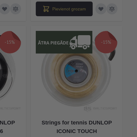
Pievienot grozam
-15%
-15%
DUNLOP
Strings for tennis DUNLOP
16
ICONIC TOUCH