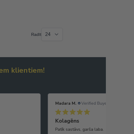
Radīt
em klientiem!
Madara M.
Verified Buyer
Kolagēns
Patīk sastāvs, garša laba.