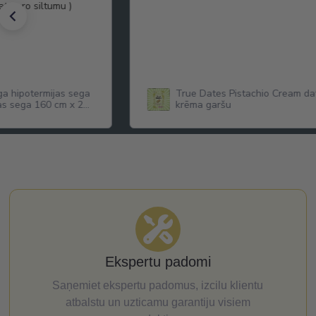
 atstaro siltumu )
ga hipotermijas sega
True Dates Pistachio Cream dat
as sega 160 cm x 210
krēma garšu
Ekspertu padomi
Saņemiet ekspertu padomus, izcilu klientu
atbalstu un uzticamu garantiju visiem