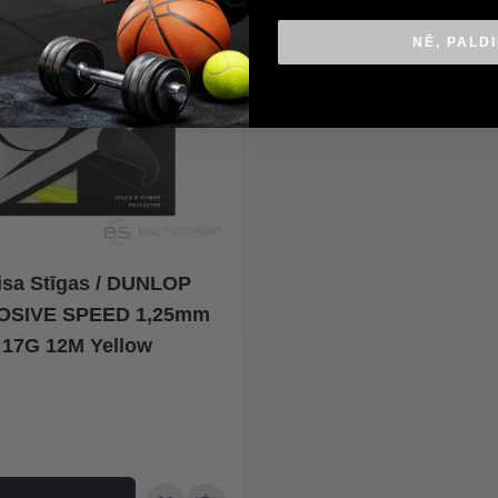
NĒ, PALD
isa Stīgas / DUNLOP
OSIVE SPEED 1,25mm
17G 12M Yellow
na