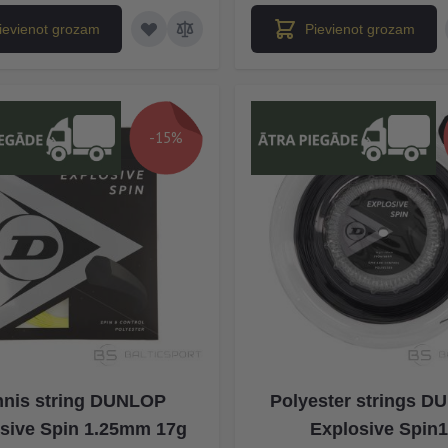
ievienot grozam
Pievienot grozam
-15%
nnis string DUNLOP
Polyester strings 
sive Spin 1.25mm 17g
Explosive Spin