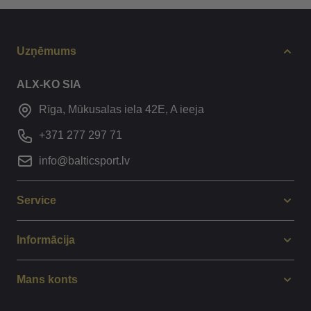
Uzņēmums
ALX-KO SIA
Rīga, Mūkusalas iela 42E, A ieeja
+371 277 297 71
info@balticsport.lv
Service
Informācija
Mans konts