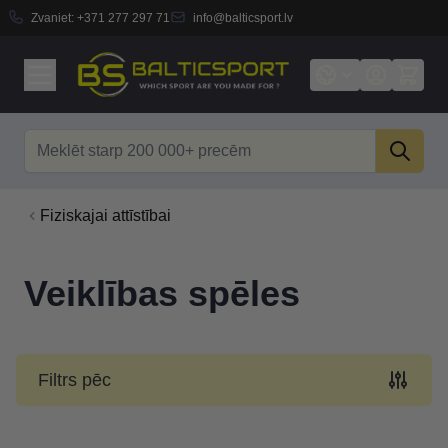
Zvaniet:
+371 277 297 71
info@balticsport.lv
Skip to Content
Search
Fiziskajai attīstībai
Veiklības spēles
Filtrs pēc
Skip to product list