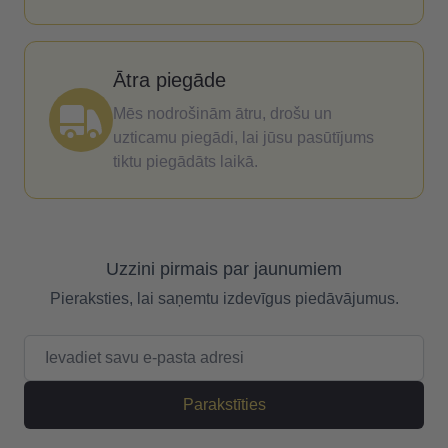
Ātra piegāde
Mēs nodrošinām ātru, drošu un
uzticamu piegādi, lai jūsu pasūtījums
tiktu piegādāts laikā.
Uzzini pirmais par jaunumiem
Pieraksties, lai saņemtu izdevīgus piedāvājumus.
E-pasta adrese
Parakstīties