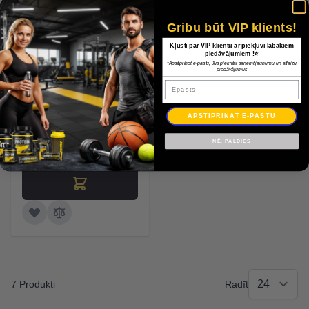
Gribu būt VIP klients!
Kļūsti par VIP klientu ar piekļuvi labākiem
piedāvājumiem !⭐
Platforma uz
*Apstiprinot e-pastu, Jūs piekrītat saņemt jaunumu un atlaižu
piedāvājumus
ratiņiem 6gab ,
Epasts
33x43cm
APSTIPRINĀT E-PASTU
NĒ, PALDIES
254,00 €
7 Produkti
Radīt