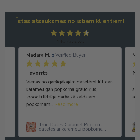
Īstas atsauksmes no īstiem klientiem!
440 reviews
Madara M.
Verified Buyer
Ma
Ātra piegāde. Lieliska apkalpošana.
Favorīts
No
Vienas no garšīgākajām datelēm! Jūt gan
Ļot
karameli gan popkorna graudiņus,
seg
ļooooti līdzīga garša kā saldajam
arī
popkornam...
Read more
True Dates Caramel Popcorn
dateles ar karameļu popkorna
garšu