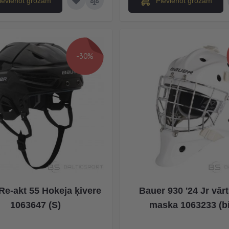
ievienot grozam
Pievienot grozam
-30%
Re-akt 55 Hokeja ķivere
Bauer 930 '24 Jr vār
1063647 (S)
maska 1063233 (bi