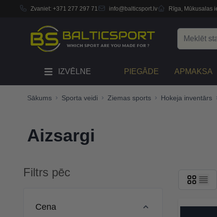
Zvaniet:
+371 277 297 71
info@balticsport.lv
Rīga, Mūkusalas ie
Skip to Content
Search
IZVĒLNE
PIEGĀDE
APMAKSA
Sākums
Sporta veidi
Ziemas sports
Hokeja inventārs
Aizsargi
Filtrs pēc
Skip to product list
Cena