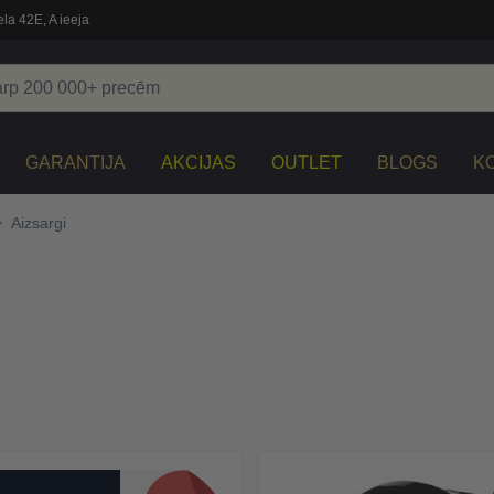
la 42E, A ieeja
GARANTIJA
AKCIJAS
OUTLET
BLOGS
K
Aizsargi