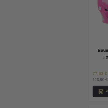
Baue
Ho
Īpaša Ce
77,63 €
110,90 €
P