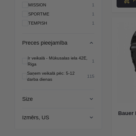
P
products available
MISSION
1
products available
SPORTME
1
products available
TEMPISH
1
Preces pieejamība
Ir veikalā - Mūkusalas iela 42E,
products available
1
Riga
Saņem veikalā pēc: 5-12
products available
115
darba dienas
Size
Bauer 
Izmērs, US