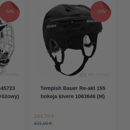
-30%
-30%
045723
Tempish Bauer Re-akt 155
(różowy)
hokeja ķivere 1063646 (M)
Īpaša Cena
294,70 €
421,00 €