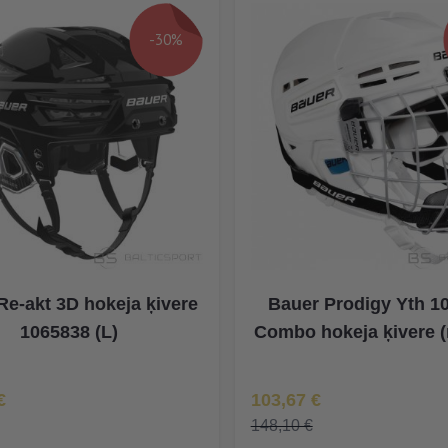
-30%
Re-akt 3D hokeja ķivere
Bauer Prodigy Yth 1
1065838 (L)
Combo hokeja ķivere 
na
Īpaša Cena
€
103,67 €
148,10 €