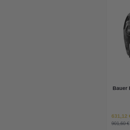
Bauer 
Īpaša Ce
631,12 
901,60 €