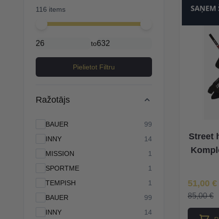
116 items
Minimal price
Maximum price
to
Pielietot Filtru
Ražotājs
products available
BAUER
99
Street
products available
INNY
14
Kompl
products available
MISSION
1
products available
SPORTME
1
Īpaša Ce
51,00 €
products available
TEMPISH
1
85,00 €
products available
BAUER
99
products available
INNY
14