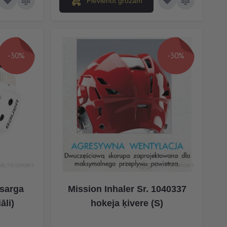
Pievienot grozam
-30%
-30%
tsarga
Mission Inhaler Sr. 1040337
āli)
hokeja ķivere (S)