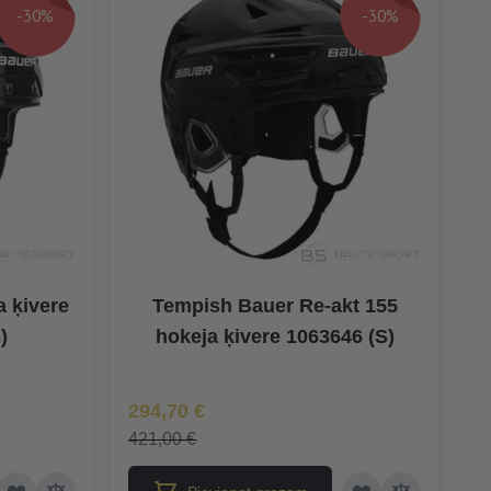
-30%
-30%
a ķivere
Tempish Bauer Re-akt 155
)
hokeja ķivere 1063646 (S)
Īpaša Cena
294,70 €
421,00 €