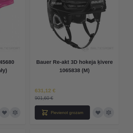
045680
Bauer Re-akt 3D hokeja ķivere
ły)
1065838 (M)
Īpaša Cena
631,12 €
901,60 €
Pievienot grozam