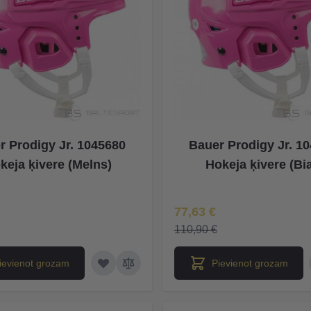
r Prodigy Jr. 1045680
Bauer Prodigy Jr. 1
keja ķivere (Melns)
Hokeja ķivere (Bia
na
Īpaša Cena
77,63 €
110,90 €
ievienot grozam
Pievienot grozam