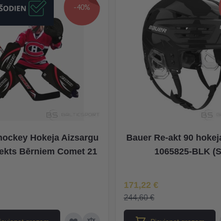
-40%
 hockey Hokeja Aizsargu
Bauer Re-akt 90 hokej
ekts Bērniem Comet 21
1065825-BLK (S
na
Īpaša Cena
171,22 €
244,60 €