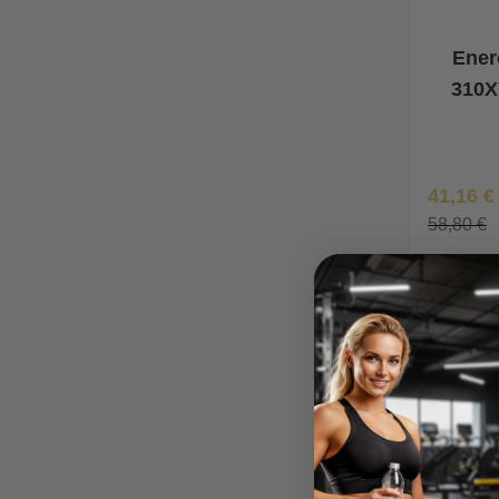
Ener
310X
Īpaša Ce
41,16 €
58,80 €
P