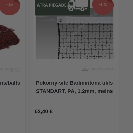
-0%
-0%
ns/balts
Pokorny-site Badmintona tīkls
STANDART, PA, 1.2mm, melns
62,40 €