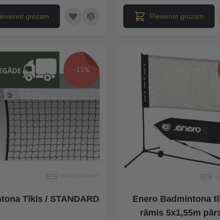
ievienot grozam
Pievienot grozam
-15%
tona Tīkls / STANDARD
Enero Badmintona tī
rāmis 5x1,55m pār