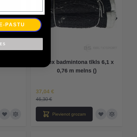
 E-PASTU
IES
s balts
Netex badmintona tīkls 6,1 x
0,76 m melns ()
Īpaša Cena
37,04 €
46,30 €
Pievienot grozam