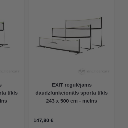
s
EXIT regulējams
ta tīkls
daudzfunkcionāls sporta tīkls
lns
243 x 500 cm - melns
147,80 €