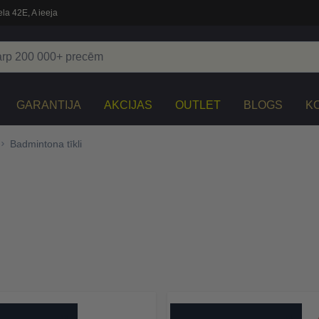
la 42E, A ieeja
GARANTIJA
AKCIJAS
OUTLET
BLOGS
K
Badmintona tīkli