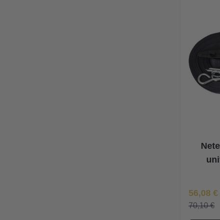
Nete
uni
Īpaša Ce
56,08 €
70,10 €