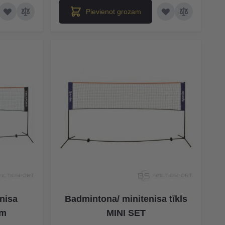
Pievienot grozam
nisa
Badmintona/ minitenisa tīkls
 m
MINI SET