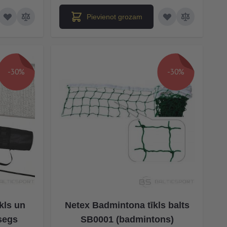
Pievienot grozam
-30%
-30%
kls un
Netex Badmintona tīkls balts
segs
SB0001 (badmintons)