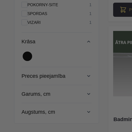
products available
POKORNY-SITE
1
P
products available
SPORDAS
1
products available
VIZARI
1
Krāsa
Preces pieejamība
Garums, cm
Augstums, cm
Badmin