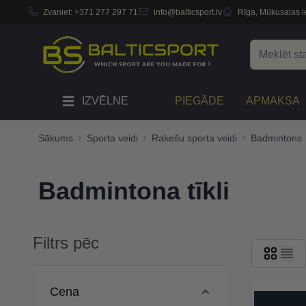
Zvaniet:
+371 277 297 71
info@balticsport.lv
Rīga, Mūkusalas ie
Skip to Content
Search
IZVĒLNE
PIEGĀDE
APMAKSA
Sākums
Sporta veidi
Rakešu sporta veidi
Badmintons
Badmintona tīkli
Filtrs pēc
Skip to product list
Cena