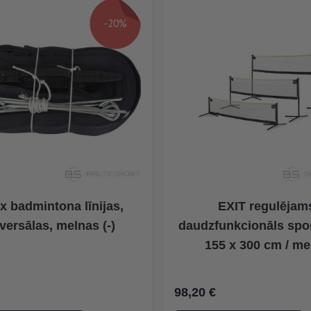
-20%
x badmintona līnijas,
EXIT regulējam
versālas, melnas (-)
daudzfunkcionāls spor
155 x 300 cm / me
na
98,20 €