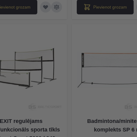
ievienot grozam
Pievienot grozam
EXIT regulējams
Badmintona/minite
unkcionāls sporta tīkls
komplekts SP 6