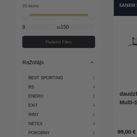
20 items
Minimal price
Maximum price
to
Pielietot Filtru
Ražotājs
products available
BEST SPORTING
1
products available
BS
4
daudzf
products available
ENERO
2
Multi-
products available
EXIT
4
products available
INNY
1
products available
NETEX
4
99,00 €
products available
POKORNY
1