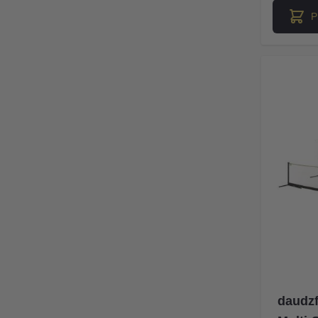
P
daudzf