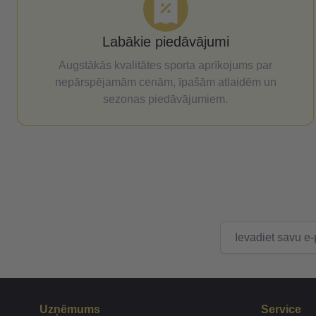
Labākie piedāvājumi
Augstākās kvalitātes sporta aprīkojums par
nepārspējamām cenām, īpašām atlaidēm un
sezonas piedāvājumiem.
E-pasta adrese
Uzņēmums
Service