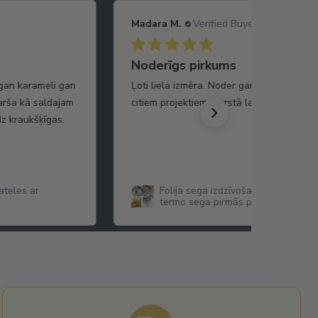
Madara M.
Verified Buyer
Noderīgs pirkums
 gan karameli gan
Ļoti liela izmēra. Noder gan kā drošības
garša kā saldajam
citiem projektiem (karstā laikā arī atstaro
z kraukšķīgas.
teles ar
Folija sega izdzīvošanas sega hipo
termo sega pirmās palīdzības sega
cm