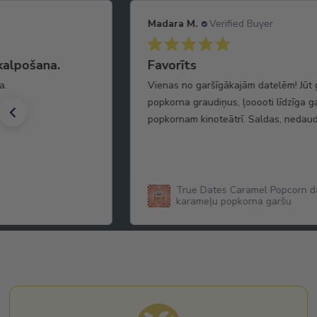
Madara M.
Verified Buyer
kalpošana.
Favorīts
a.
Vienas no garšīgākajām datelēm! Jūt
popkorna graudiņus, ļooooti līdzīga 
popkornam kinoteātrī. Saldas, nedaud
True Dates Caramel Popcorn da
karameļu popkorna garšu