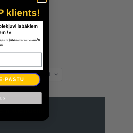
P klients!
 piekļuvi labākiem
em !⭐
 saņemt jaunumu un atlaižu
us
Radīt
 E-PASTU
IES
em klientiem!