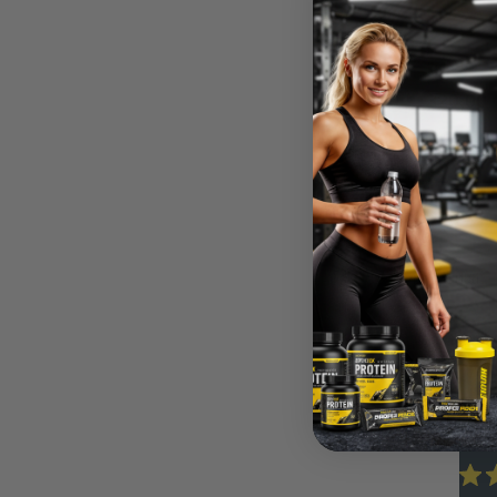
320,00 
P
4 Produkti