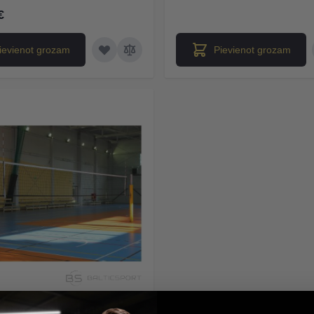
€
ievienot grozam
Pievienot grozam
eri volejbola stabiem -