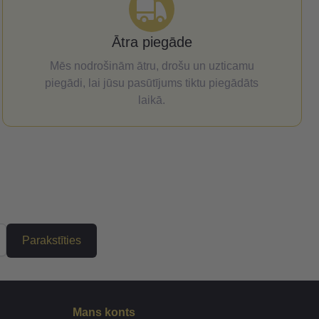
Ātra piegāde
Mēs nodrošinām ātru, drošu un uzticamu
piegādi, lai jūsu pasūtījums tiktu piegādāts
laikā.
Parakstīties
Mans konts