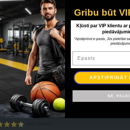
alumīnija stabiem
Gribu būt VI
Kļūsti par VIP klientu ar
€
piedāvājumi
*Apstiprinot e-pastu, Jūs piekrītat
ievienot grozam
piedāvājum
Epasts
APSTIPRINĀT
NĒ, PALD
Īstas atsauksmes no īsti
440 reviews