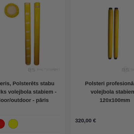
eris, Polsterēts stabu
Polsteri profesion
lks volejbola stabiem -
volejbola stabiem
door/outdoor - pāris
120x100mm
320,00 €