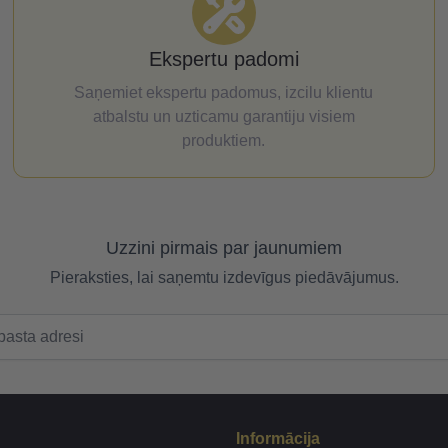
Ekspertu padomi
Saņemiet ekspertu padomus, izcilu klientu
atbalstu un uzticamu garantiju visiem
produktiem.
Uzzini pirmais par jaunumiem
Pieraksties, lai saņemtu izdevīgus piedāvājumus.
Informācija