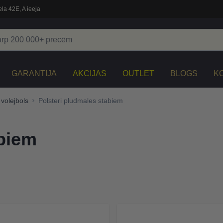
la 42E, A ieeja
GARANTIJA
AKCIJAS
OUTLET
BLOGS
K
volejbols
Polsteri pludmales stabiem
abiem