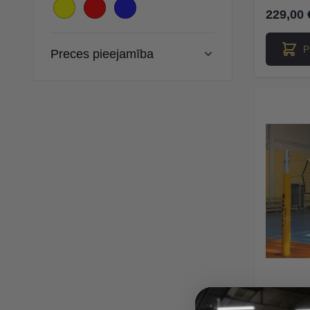
229,00 
P
Preces pieejamība
Polst