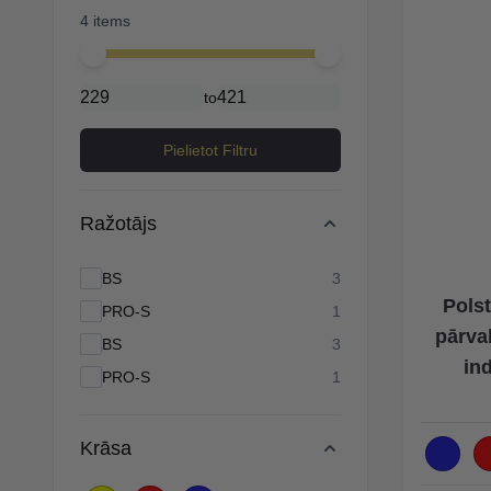
4 items
Minimal price
Maximum price
to
Pielietot Filtru
Ražotājs
products available
BS
3
Polst
products available
PRO-S
1
pārva
products available
BS
3
in
products available
PRO-S
1
Krāsa