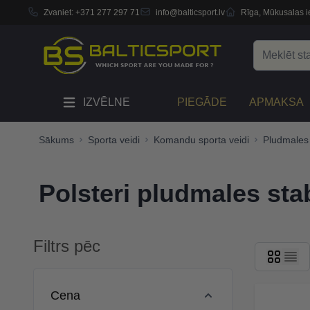
Zvaniet:
+371 277 297 71
info@balticsport.lv
Rīga, Mūkusalas ie
Skip to Content
Search
IZVĒLNE
PIEGĀDE
APMAKSA
Sākums
Sporta veidi
Komandu sporta veidi
Pludmales 
Polsteri pludmales st
Filtrs pēc
Skip to product list
Cena