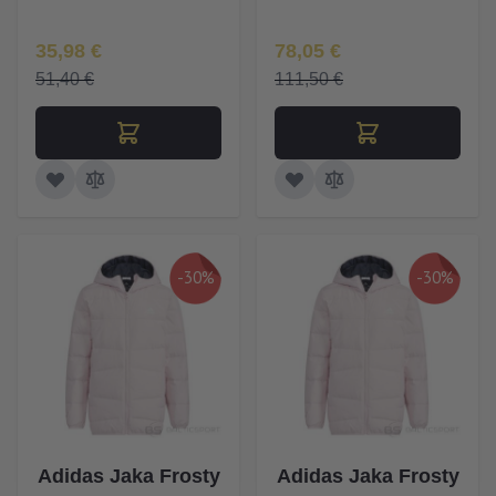
Īpaša Cena
Īpaša Cena
35,98 €
78,05 €
51,40 €
111,50 €
-30%
-30%
Adidas Jaka Frosty
Adidas Jaka Frosty