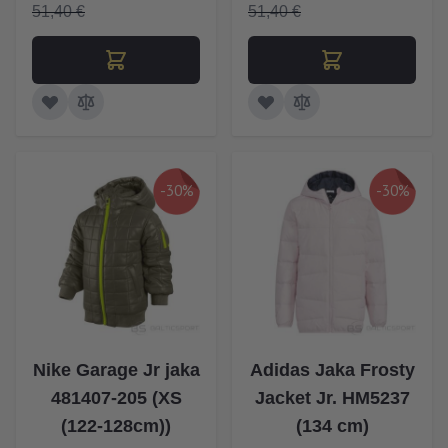
51,40 €
51,40 €
-30%
-30%
Nike Garage Jr jaka
Adidas Jaka Frosty
481407-205 (XS
Jacket Jr. HM5237
(122-128cm))
(134 cm)