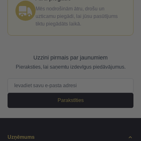
Mēs nodrošinām ātru, drošu un
uzticamu piegādi, lai jūsu pasūtījums
tiktu piegādāts laikā.
Uzzini pirmais par jaunumiem
Pieraksties, lai saņemtu izdevīgus piedāvājumus.
E-pasta adrese
Parakstīties
Uzņēmums