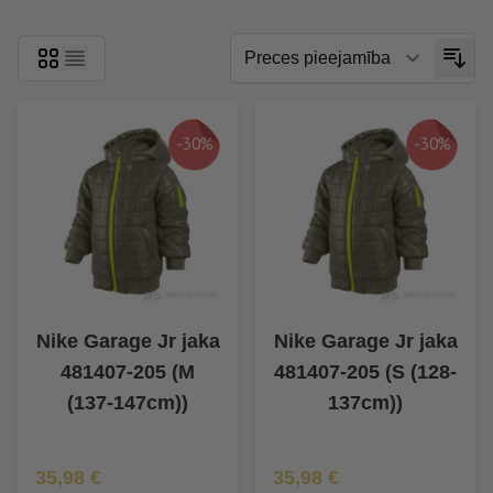
-30%
-30%
Nike Garage Jr jaka
Nike Garage Jr jaka
481407-205 (M
481407-205 (S (128-
(137-147cm))
137cm))
Īpaša Cena
Īpaša Cena
35,98 €
35,98 €