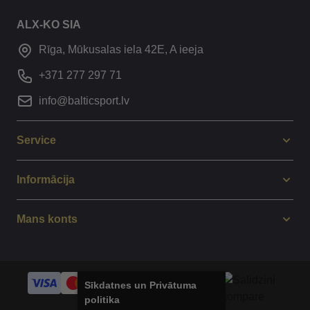
ALX-KO SIA
Rīga, Mūkusalas iela 42E, A ieeja
+371 277 297 71
info@balticsport.lv
Service
Informācija
Mans konts
Sīkdatnes un Privātuma
politika