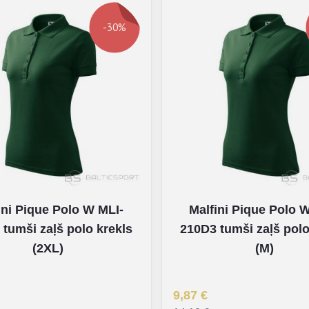
-30%
ini Pique Polo W MLI-
Malfini Pique Polo 
tumši zaļš polo krekls
210D3 tumši zaļš polo
(2XL)
(M)
na
Īpaša Cena
9,87 €