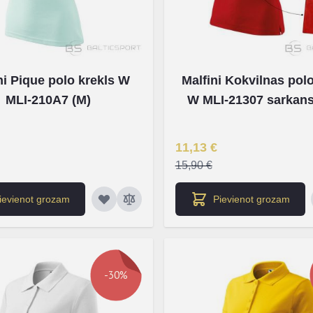
APSTIPRINĀT
ni Pique polo krekls W
Malfini Kokvilnas polo
MLI-210A7 (M)
W MLI-21307 sarkans
NĒ, PALD
na
Īpaša Cena
11,13 €
15,90 €
ievienot grozam
Pievienot grozam
-30%