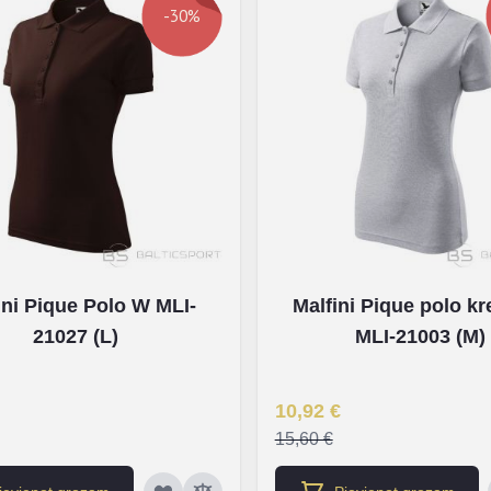
-30%
ini Pique Polo W MLI-
Malfini Pique polo k
21027 (L)
MLI-21003 (M)
na
Īpaša Cena
10,92 €
15,60 €