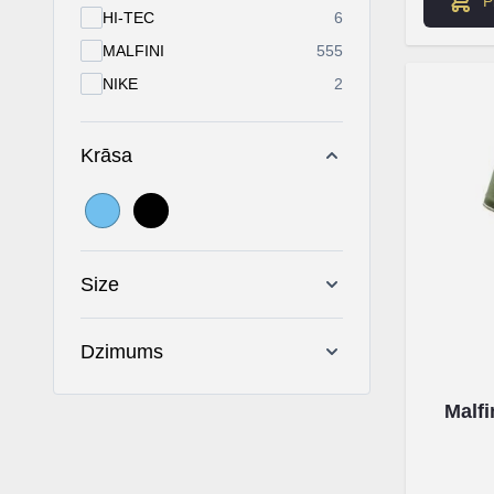
P
products available
HI-TEC
6
products available
MALFINI
555
products available
NIKE
2
Krāsa
Size
Dzimums
Malf