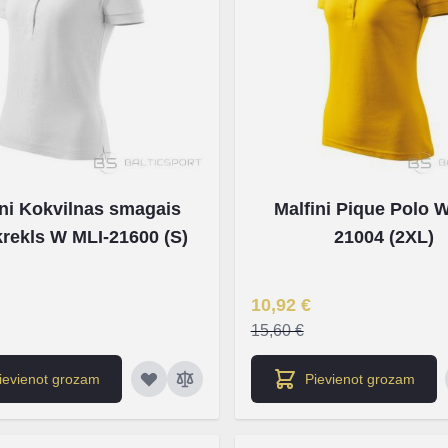
ini Kokvilnas smagais
Malfini Pique Polo 
krekls W MLI-21600 (S)
21004 (2XL)
na
Īpaša Cena
10,92 €
15,60 €
ievienot grozam
Pievienot grozam