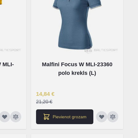
W MLI-
Malfini Focus W MLI-23360
polo krekls (L)
Īpaša Cena
14,84 €
21,20 €
Pievienot grozam