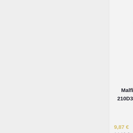
Malf
210D3 
Īpaša Ce
9,87 €