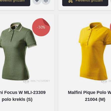
ievienot grozam
Pievienot grozam
-30%
ini Focus W MLI-23309
Malfini Pique Polo 
polo krekls (S)
21004 (M)