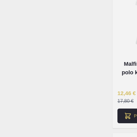
Malf
polo 
Īpaša Ce
12,46 €
17,80 €
P