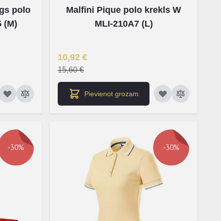
gs polo
Malfini Pique polo krekls W
 (M)
MLI-210A7 (L)
Īpaša Cena
10,92 €
15,60 €
Pievienot grozam
P klients!
-30%
-30%
 piekļuvi labākiem
em !⭐
 saņemt jaunumu un atlaižu
us