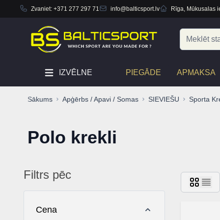
Zvaniet:
+371 277 297 71
info@balticsport.lv
Rīga, Mūkusalas ie
Skip to Content
Search
IZVĒLNE
PIEGĀDE
APMAKSA
Sākums
Apģērbs / Apavi / Somas
SIEVIEŠU
Sporta Kre
Polo krekli
Filtrs pēc
Skip to product list
Cena