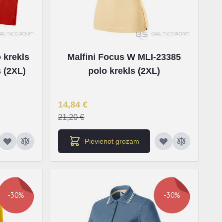
 E-PASTU
 krekls
Malfini Focus W MLI-23385
 (2XL)
polo krekls (2XL)
IES
Īpaša Cena
14,84 €
21,20 €
Pievienot grozam
-30%
-30%