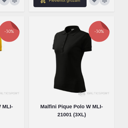
Pievienot grozam
-30%
-30%
W MLI-
Malfini Pique Polo W MLI-
21001 (3XL)