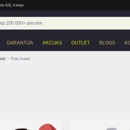
la 42E, A ieeja
GARANTIJA
AKCIJAS
OUTLET
BLOGS
K
kli
Polo krekli