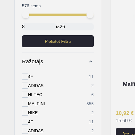
576 items
Minimal price
Maximum price
to
Pielietot Filtru
Ražotājs
products available
4F
11
Malf
products available
ADIDAS
2
products available
HI-TEC
6
products available
MALFINI
555
Īpaša Ce
10,92 €
products available
NIKE
2
15,60 €
products available
4F
11
products available
ADIDAS
2