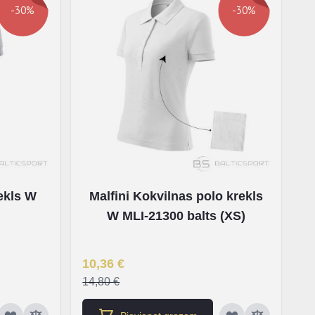
-30%
-30%
rekls W
Malfini Kokvilnas polo krekls
W MLI-21300 balts (XS)
Īpaša Cena
10,36 €
14,80 €