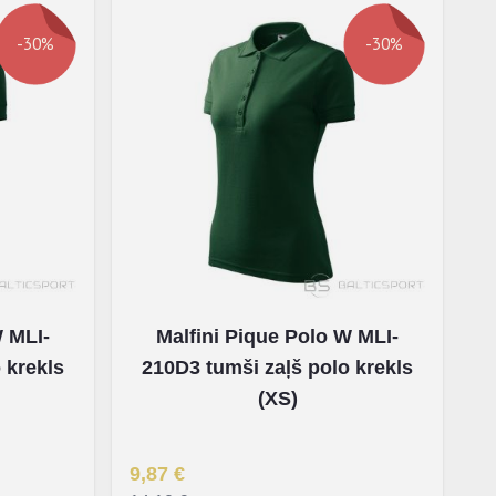
-30%
-30%
W MLI-
Malfini Pique Polo W MLI-
 krekls
210D3 tumši zaļš polo krekls
(XS)
Īpaša Cena
9,87 €