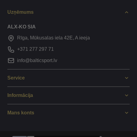
Uzņēmums
ALX-KO SIA
Rīga, Mūkusalas iela 42E, A ieeja
+371 277 297 71
info@balticsport.lv
Service
Informācija
Mans konts