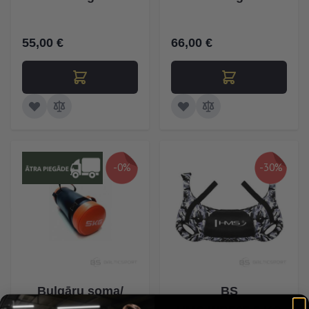
55,00 €
66,00 €
-0%
-30%
Bulgāru soma/
BS