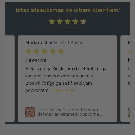
Īstas atsauksmes no īstiem klientiem!
440 reviews
Madara M.
Verified Buyer
Noderīgs pirkums
m! Jūt gan
Ļoti liela izmēra. Noder gan kā drošības
us,
sega gan citiem projektiem (karstā laikā
am
arī atstaro siltumu )
corn
Folija sega izdzīvošanas sega
korna
hipotermijas sega termo sega
pirmās palīdzības sega 160 cm x
210 cm