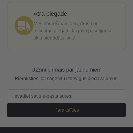
Ātra piegāde
Mēs nodrošinām ātru, drošu un
uzticamu piegādi, lai jūsu pasūtījums
tiktu piegādāts laikā.
Uzzini pirmais par jaunumiem
Pieraksties, lai saņemtu izdevīgus piedāvājumus.
E-pasta adrese
Parakstīties