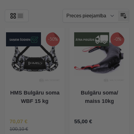
-30%
-0%
HMS Bulgāru soma
Bulgāru soma/
WBF 15 kg
maiss 10kg
Īpaša Cena
70,07 €
55,00 €
100,10 €