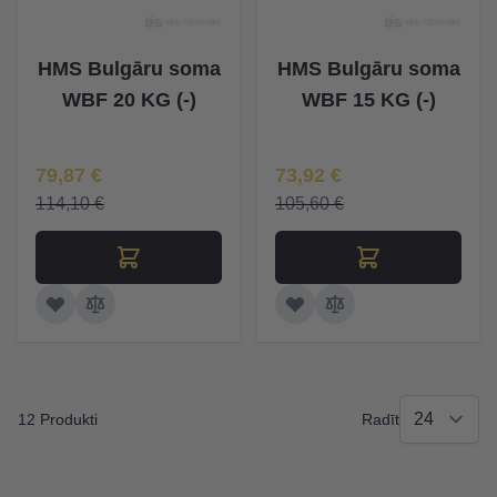
HMS Bulgāru soma
HMS Bulgāru soma
WBF 20 KG (-)
WBF 15 KG (-)
Īpaša Cena
Īpaša Cena
79,87 €
73,92 €
114,10 €
105,60 €
12 Produkti
Radīt