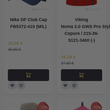
Nike DF Club Cap
Viking
FB5372-410 (M/L)
Noma 2.0 GWS Pro Sty
Cepure / 215-26-
5121-3400 (-)
Īpaša Cena
32,06 €
45,80 €
Īpaša Cena
26,18 €
37,40 €
-30%
-30%