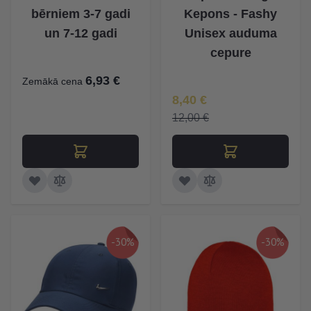
bērniem 3-7 gadi
Kepons - Fashy
un 7-12 gadi
Unisex auduma
cepure
6,93 €
Zemākā cena
Īpaša Cena
8,40 €
12,00 €
-30%
-30%