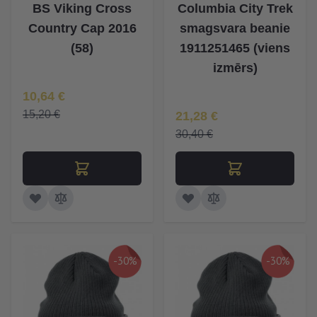
BS Viking Cross
Columbia City Trek
Country Cap 2016
smagsvara beanie
(58)
1911251465 (viens
izmērs)
Īpaša Cena
10,64 €
Īpaša Cena
15,20 €
21,28 €
30,40 €
-30%
-30%