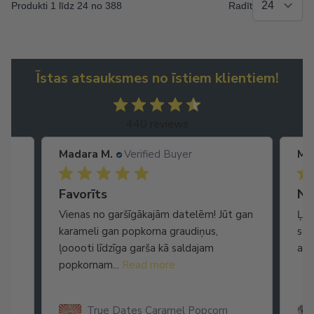
Produkti 1 līdz 24 no 388
Radīt
Īstas atsauksmes no īstiem klientiem!
440 reviews
Madara M.
Verified Buyer
Ma
Ātra piegāde. Lieliska apkalpošana.
Favorīts
No
Vienas no garšīgākajām datelēm! Jūt gan
Ļot
karameli gan popkorna graudiņus,
seg
ļooooti līdzīga garša kā saldajam
arī
popkornam...
Read more
True Dates Caramel Popcorn