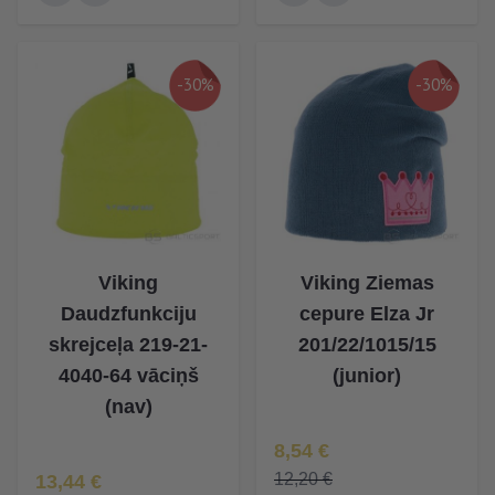
-30%
-30%
Viking
Viking Ziemas
Daudzfunkciju
cepure Elza Jr
skrejceļa 219-21-
201/22/1015/15
4040-64 vāciņš
(junior)
(nav)
Īpaša Cena
8,54 €
Īpaša Cena
12,20 €
13,44 €