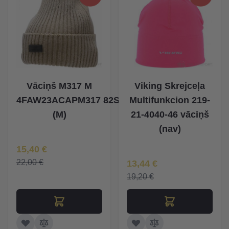
Vāciņš M317 M
Viking Skrejceļa
4FAW23ACAPM317 82S
Multifunkcion 219-
(M)
21-4040-46 vāciņš
(nav)
Īpaša Cena
15,40 €
Īpaša Cena
22,00 €
13,44 €
19,20 €