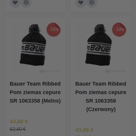
-30%
-30%
Bauer Team Ribbed
Bauer Team Ribbed
Pom ziemas cepure
Pom ziemas cepure
SR 1063358 (Melns)
SR 1063358
(Czerwony)
Īpaša Cena
43,68 €
Īpaša Cena
62,40 €
43,68 €