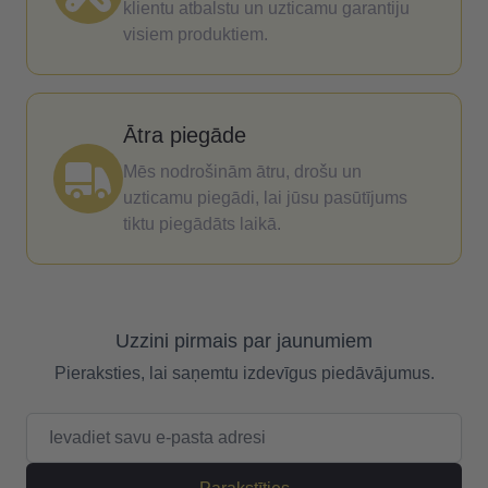
klientu atbalstu un uzticamu garantiju
visiem produktiem.
Ātra piegāde
Mēs nodrošinām ātru, drošu un
uzticamu piegādi, lai jūsu pasūtījums
tiktu piegādāts laikā.
Uzzini pirmais par jaunumiem
Pieraksties, lai saņemtu izdevīgus piedāvājumus.
E-pasta adrese