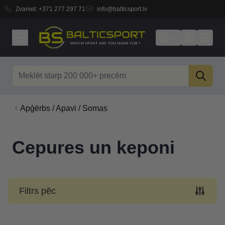
Zvaniet:
+371 277 297 71
info@balticsport.lv
Skip to Content
Search
Apģērbs / Apavi / Somas
Cepures un keponi
Filtrs pēc
Skip to product list