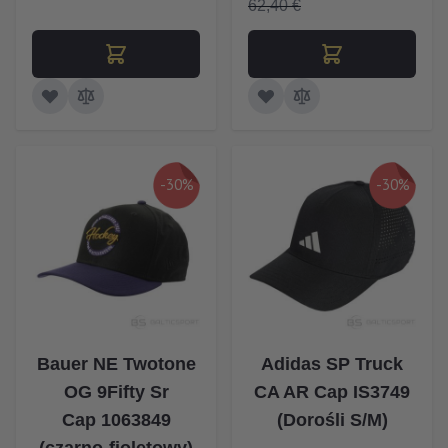
62,40 €
-30%
-30%
Bauer NE Twotone
Adidas SP Truck
OG 9Fifty Sr
CA AR Cap IS3749
Cap 1063849
(Dorośli S/M)