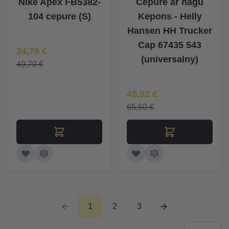
Nike Apex FB5382-
Cepure ar nagu
104 cepure (S)
Kepons - Helly
Hansen HH Trucker
Cap 67435 543
Īpaša Cena
34,79 €
(universalny)
49,70 €
Īpaša Cena
45,92 €
65,60 €
1
2
3