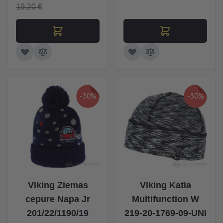
19,20 €
-30%
-30%
Viking Ziemas
Viking Katia
cepure Napa Jr
Multifunction W
201/22/1190/19
219-20-1769-09-UNI