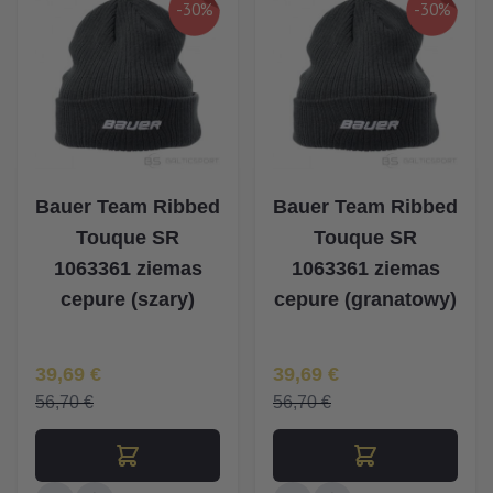
-30%
-30%
Bauer Team Ribbed
Bauer Team Ribbed
Touque SR
Touque SR
1063361 ziemas
1063361 ziemas
cepure (szary)
cepure (granatowy)
Īpaša Cena
Īpaša Cena
39,69 €
39,69 €
56,70 €
56,70 €