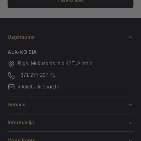
Parakstīties
Uzņēmums
ALX-KO SIA
Rīga, Mūkusalas iela 42E, A ieeja
+371 277 297 71
info@balticsport.lv
Service
Informācija
Mans konts