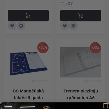
22,40 €
-30%
-30%
BS Magnētiskā
Trenera piezīmju
taktiskā galda
grāmatiņa A6
futbols NO10
trenera piezīmju