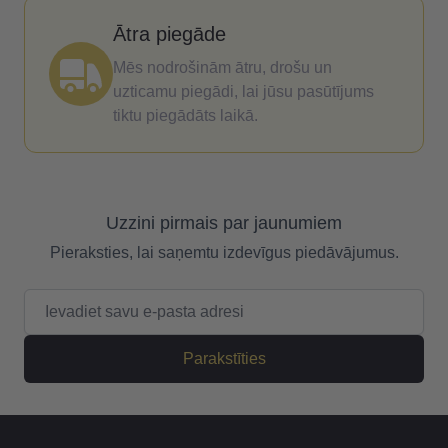
Ātra piegāde
Mēs nodrošinām ātru, drošu un
uzticamu piegādi, lai jūsu pasūtījums
tiktu piegādāts laikā.
Uzzini pirmais par jaunumiem
Pieraksties, lai saņemtu izdevīgus piedāvājumus.
E-pasta adrese
Parakstīties