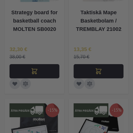
Strategy board for
Taktiskā Mape
basketball coach
Basketbolam /
MOLTEN SB0020
TREMBLAY 21002
Īpaša Cena
Īpaša Cena
32,30 €
13,35 €
38,00 €
15,70 €
-15%
-15%