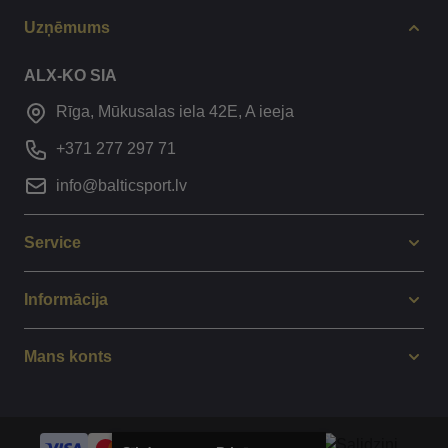
Uzņēmums
ALX-KO SIA
Rīga, Mūkusalas iela 42E, A ieeja
+371 277 297 71
info@balticsport.lv
Service
Informācija
Mans konts