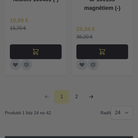
magnētiem (-)
Īpaša Cena
10,99 €
Īpaša Cena
15,70 €
25,34 €
36,20 €
1
2
Produkti 1 līdz 24 no 42
Radīt