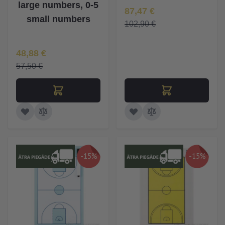
large numbers, 0-5
Īpaša Cena
87,47 €
small numbers
102,90 €
Īpaša Cena
48,88 €
57,50 €
-15%
-15%