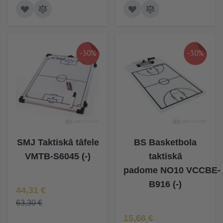
-30%
-30%
SMJ Taktiskā tāfele
BS Basketbola
VMTB-S6045 (-)
taktiskā
padome NO10 VCCBE-
B916 (-)
Īpaša Cena
44,31 €
63,30 €
Īpaša Cena
15,68 €