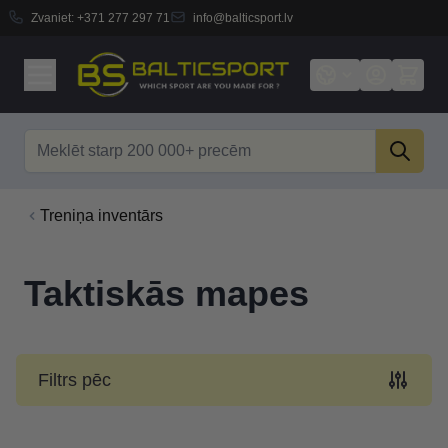
Zvaniet:
+371 277 297 71
info@balticsport.lv
Skip to Content
Search
Treniņa inventārs
Taktiskās mapes
Filtrs pēc
Skip to product list