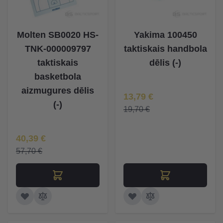
Molten SB0020 HS-
Yakima 100450
TNK-000009797
taktiskais handbola
taktiskais
dēlis (-)
basketbola
aizmugures dēlis
Īpaša Cena
13,79 €
(-)
19,70 €
Īpaša Cena
40,39 €
57,70 €