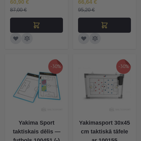
Īpaša Cena
Īpaša Cena
60,90 €
66,64 €
87,00 €
95,20 €
-30%
-30%
Yakima Sport
Yakimasport 30x45
taktiskais dēlis —
cm taktiskā tāfele
futbols 100451 (-)
ar 100155