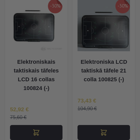
-30%
-30%
Elektroniskais
Elektroniska LCD
taktiskais tāfeles
taktiskā tāfele 21
LCD 16 collas
colla 100825 (-)
100824 (-)
Īpaša Cena
73,43 €
Īpaša Cena
104,90 €
52,92 €
75,60 €