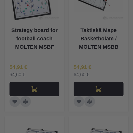
Strategy board for
Taktiskā Mape
football coach
Basketbolam /
MOLTEN MSBF
MOLTEN MSBB
Īpaša Cena
Īpaša Cena
54,91 €
54,91 €
64,60 €
64,60 €