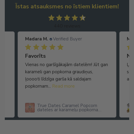
Īstas atsauksmes no īstiem klientiem!
440 reviews
Madara M.
Verified Buyer
Ma
Ātra piegāde. Lieliska apkalpošana.
Favorīts
No
Vienas no garšīgākajām datelēm! Jūt gan
Ļot
karameli gan popkorna graudiņus,
seg
ļooooti līdzīga garša kā saldajam
arī
popkornam...
Read more
True Dates Caramel Popcorn
dateles ar karameļu popkorna
garšu