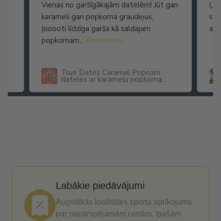
Vienas no garšīgākajām datelēm! Jūt gan
Ļot
karameli gan popkorna graudiņus,
seg
ļooooti līdzīga garša kā saldajam
arī
popkornam...
Read more
True Dates Caramel Popcorn
dateles ar karameļu popkorna
garšu
Labākie piedāvājumi
Augstākās kvalitātes sporta aprīkojums
par nepārspējamām cenām, īpašām