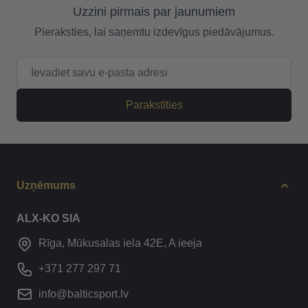
Uzzini pirmais par jaunumiem
Pieraksties, lai saņemtu izdevīgus piedāvājumus.
E-pasta adrese
Parakstīties
Uzņēmums
ALX-KO SIA
Rīga, Mūkusalas iela 42E, A ieeja
+371 277 297 71
info@balticsport.lv