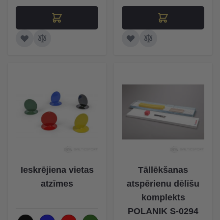
Ieskrējiena vietas
Tāllēkšanas
atzīmes
atspērienu dēlīšu
komplekts
POLANIK S-0294