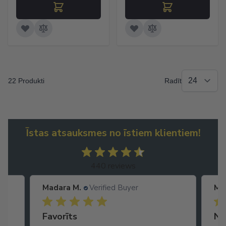
22 Produkti
Radīt
Īstas atsauksmes no īstiem klientiem!
440 reviews
Madara M.
Verified Buyer
Ma
Ātra piegāde. Lieliska apkalpošana.
Favorīts
No