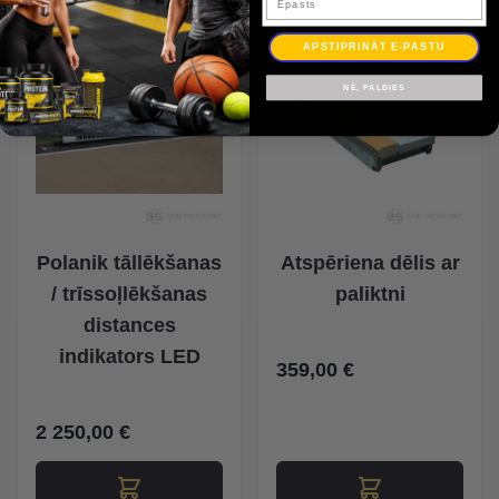
APSTIPRINĀT E-PASTU
NĒ, PALDIES
Polanik tāllēkšanas
Atspēriena dēlis ar
/ trīssoļlēkšanas
paliktni
distances
indikators LED
359,00 €
2 250,00 €