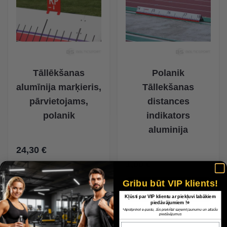
Tāllēkšanas
Polanik
alumīnija marķieris,
Tāllekšanas
pārvietojams,
distances
polanik
indikators
aluminija
24,30 €
1,00 €
Gribu būt VIP klients!
Kļūsti par VIP klientu ar piekļuvi labākiem
piedāvājumiem !⭐
*Apstiprinot e-pastu, Jūs piekrītat saņemt jaunumu un atlaižu
piedāvājumus
Epasts