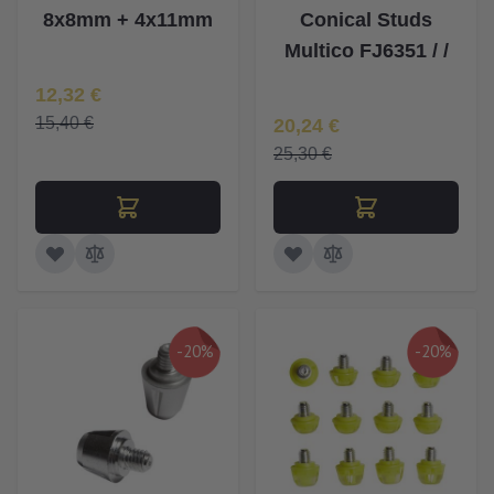
8x8mm + 4x11mm
Conical Studs
Multico FJ6351 / /
Īpaša Cena
12,32 €
Īpaša Cena
15,40 €
20,24 €
25,30 €
-20%
-20%