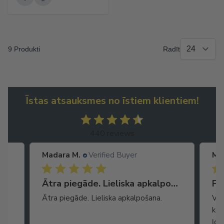
9 Produkti
Radīt
Īstas atsauksmes no īstiem klientiem!
440 reviews
Madara M.
Verified Buyer
Ma
Ātra piegāde. Lieliska apkalpošana.
Favorīts
No
Vienas no garšīgākajām datelēm! Jūt gan
Ļot
karameli gan popkorna graudiņus,
seg
ļooooti līdzīga garša kā saldajam
arī