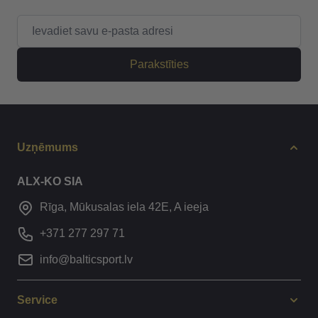
E-pasta adrese
Parakstīties
Uzņēmums
ALX-KO SIA
Rīga, Mūkusalas iela 42E, A ieeja
+371 277 297 71
info@balticsport.lv
Service