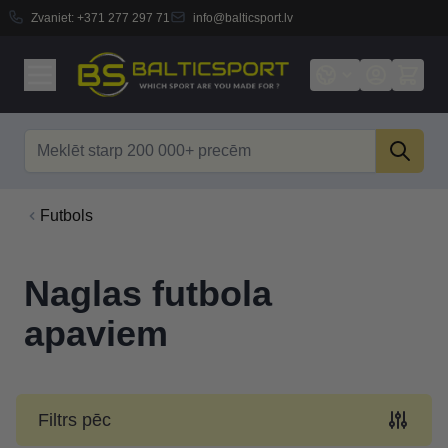
Zvaniet:
+371 277 297 71
info@balticsport.lv
Skip to Content
Search
Futbols
Naglas futbola
apaviem
Filtrs pēc