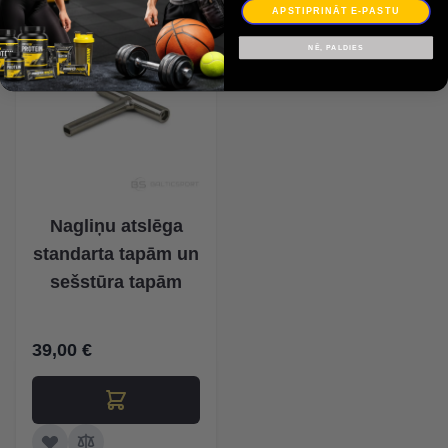
APSTIPRINĀT E-PASTU
NĒ, PALDIES
Nagliņu atslēga
standarta tapām un
sešstūra tapām
39,00 €