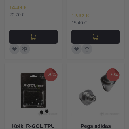
Īpaša Cena
14,49 €
Īpaša Cena
20,70 €
12,32 €
15,40 €
-20%
-20%
Kołki R-GOL TPU
Pegs adidas