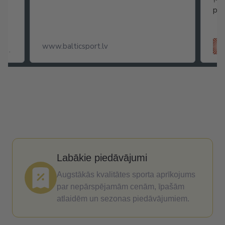
popkornam...
Read more
True Dates Caramel Popcorn
dateles ar karameļu popkorna
garšu
Labākie piedāvājumi
Augstākās kvalitātes sporta aprīkojums
par nepārspējamām cenām, īpašām
atlaidēm un sezonas piedāvājumiem.