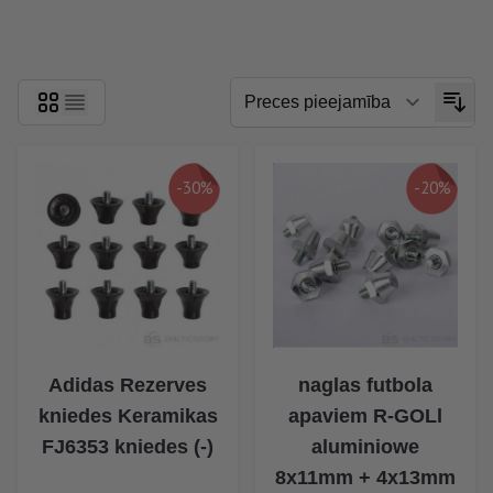
Skip to product list
-30%
-20%
Adidas Rezerves
naglas futbola
kniedes Keramikas
apaviem R-GOLl
FJ6353 kniedes (-)
aluminiowe
8x11mm + 4x13mm