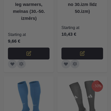
leg warmers,
no 30.izm līdz
melnas (30.-50.
50.izm)
izmērs)
Starting at
10,43 €
Starting at
9,66 €
-30%