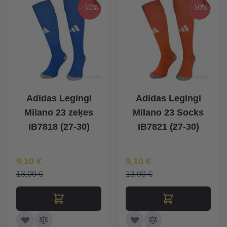
-30%
-30%
Adidas Legingi
Adidas Legingi
Milano 23 zeķes
Milano 23 Socks
IB7818 (27-30)
IB7821 (27-30)
Īpaša Cena
Īpaša Cena
9,10 €
9,10 €
13,00 €
13,00 €