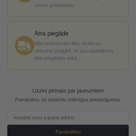
visiem produktiem.
Ātra piegāde
Mēs nodrošinām ātru, drošu un
uzticamu piegādi, lai jūsu pasūtījums
tiktu piegādāts laikā.
Uzzini pirmais par jaunumiem
Pieraksties, lai saņemtu izdevīgus piedāvājumus.
E-pasta adrese
Parakstīties