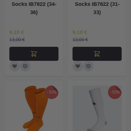
Socks IB7822 (34-
Socks IB7822 (31-
36)
33)
Īpaša Cena
Īpaša Cena
9,10 €
9,10 €
13,00 €
13,00 €
-30%
-30%