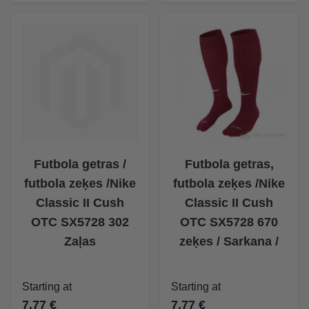
The price depends on the options chosen on the product p
The price depends on the op
Futbola getras /
Futbola getras,
futbola zeķes /Nike
futbola zeķes /Nike
Classic II Cush
Classic II Cush
OTC SX5728 302
OTC SX5728 670
Zaļas
zeķes / Sarkana /
Starting at
Starting at
7,77 €
7,77 €