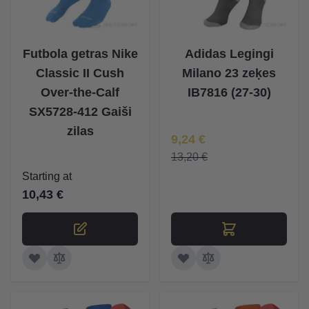
The price depends on the options chosen on the product p
Futbola getras Nike
Adidas Legingi
Classic II Cush
Milano 23 zeķes
Over-the-Calf
IB7816 (27-30)
SX5728-412 Gaiši
zilas
Īpaša Cena
9,24 €
13,20 €
Starting at
10,43 €