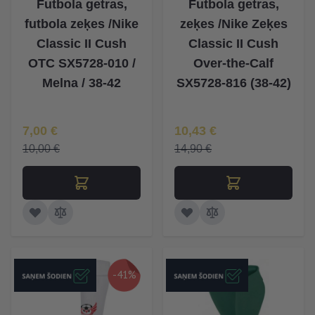
Futbola getras,
Futbola getras,
futbola zeķes /Nike
zeķes /Nike Zeķes
Classic II Cush
Classic II Cush
OTC SX5728-010 /
Over-the-Calf
Melna / 38-42
SX5728-816 (38-42)
Īpaša Cena
Īpaša Cena
7,00 €
10,43 €
10,00 €
14,90 €
-41%