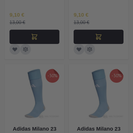
Īpaša Cena
Īpaša Cena
9,10 €
9,10 €
13,00 €
13,00 €
-30%
-30%
Adidas Milano 23
Adidas Milano 23