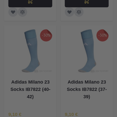
-30%
-30%
Adidas Milano 23
Adidas Milano 23
Socks IB7822 (40-
Socks IB7822 (37-
42)
39)
Īpaša Cena
Īpaša Cena
9,10 €
9,10 €