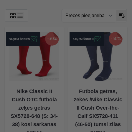
-30%
-30%
Nike Classic II
Futbola getras,
Cush OTC futbola
zeķes /Nike Classic
zeķes getras
II Cush Over-the-
SX5728-648 (S: 34-
Calf SX5728-411
38) kosi sarkanas
(46-50) tumsi zilas