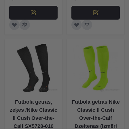
The price depends on the options chosen on the product p
The price depends on the op
Futbola getras,
Futbola getras Nike
zeķes /Nike Classic
Classic II Cush
II Cush Over-the-
Over-the-Calf
Calf SX5728-010
Dzeltenas (Izmēri