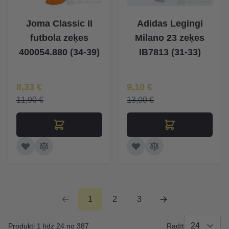
Joma Classic II
Adidas Legingi
futbola zeķes
Milano 23 zeķes
400054.880 (34-39)
IB7813 (31-33)
Īpaša Cena
Īpaša Cena
8,33 €
9,10 €
11,90 €
13,00 €
1
2
3
Produkti 1 līdz 24 no 387
Radīt