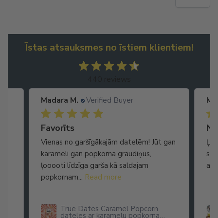
Īstas atsauksmes no īstiem klientiem!
440 reviews
Madara M.
Verified Buyer
Ma
Ātra piegāde. Lieliska apkalpošana.
Favorīts
No
Vienas no garšīgākajām datelēm! Jūt gan
Ļot
karameli gan popkorna graudiņus,
seg
ļooooti līdzīga garša kā saldajam
arī
popkornam...
Read more
True Dates Caramel Popcorn
dateles ar karameļu popkorna