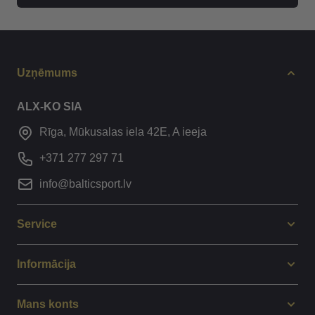
Uzņēmums
ALX-KO SIA
Rīga, Mūkusalas iela 42E, A ieeja
+371 277 297 71
info@balticsport.lv
Service
Informācija
Mans konts