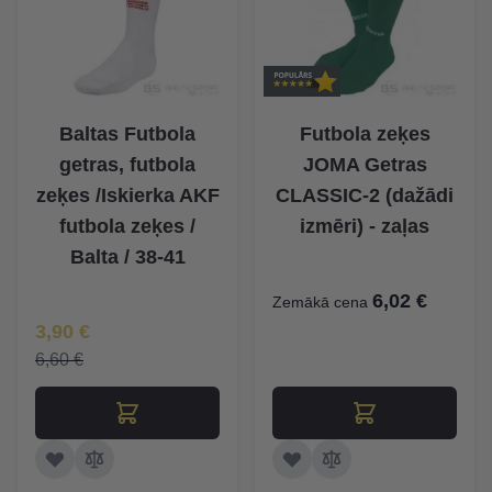
Baltas Futbola
Futbola zeķes
getras, futbola
JOMA Getras
zeķes /Iskierka AKF
CLASSIC-2 (dažādi
futbola zeķes /
izmēri) - zaļas
Balta / 38-41
6,02 €
Zemākā cena
Īpaša Cena
3,90 €
6,60 €