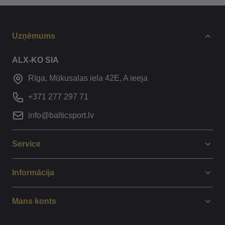
Uzņēmums
ALX-KO SIA
Rīga, Mūkusalas iela 42E, A ieeja
+371 277 297 71
info@balticsport.lv
Service
Informācija
Mans konts