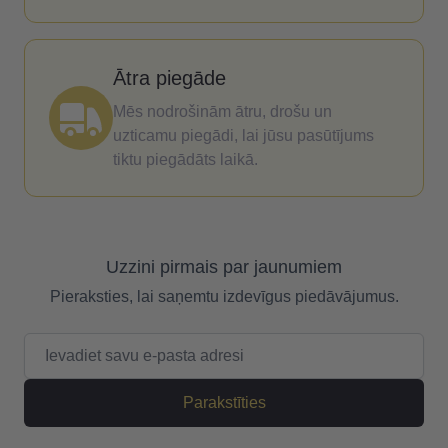
Ātra piegāde
Mēs nodrošinām ātru, drošu un
uzticamu piegādi, lai jūsu pasūtījums
tiktu piegādāts laikā.
Uzzini pirmais par jaunumiem
Pieraksties, lai saņemtu izdevīgus piedāvājumus.
E-pasta adrese
Parakstīties