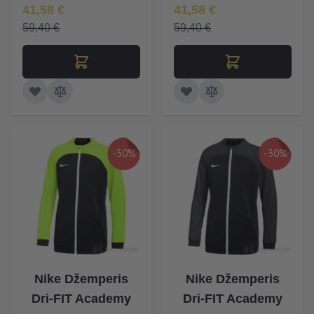
Īpaša Cena
Īpaša Cena
41,58 €
41,58 €
59,40 €
59,40 €
-30%
-30%
Nike Džemperis
Nike Džemperis
Dri-FIT Academy
Dri-FIT Academy