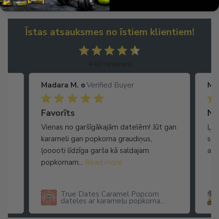
Īstas atsauksmes no īstiem klientiem!
440 reviews
Madara M.
Verified Buyer
Ma
Ātra piegāde. Lieliska apkalpošana.
Favorīts
No
Vienas no garšīgākajām datelēm! Jūt gan
Ļot
karameli gan popkorna graudiņus,
seg
ļooooti līdzīga garša kā saldajam
arī
popkornam...
Read more
True Dates Caramel Popcorn
dateles ar karameļu popkorna
garšu