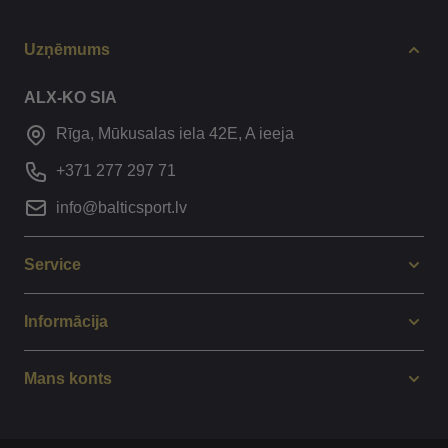
Uzņēmums
ALX-KO SIA
Rīga, Mūkusalas iela 42E, A ieeja
+371 277 297 71
info@balticsport.lv
Service
Informācija
Mans konts