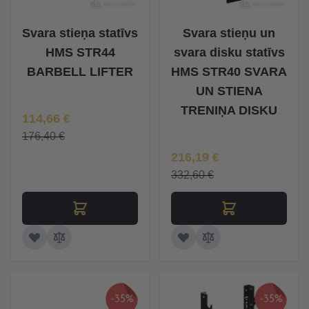
Svara stieņa statīvs
Svara stieņu un
HMS STR44
svara disku statīvs
BARBELL LIFTER
HMS STR40 SVARA
UN STIENA
TRENIŅA DISKU
Īpaša Cena
114,66 €
176,40 €
Īpaša Cena
216,19 €
332,60 €
-35%
-35%