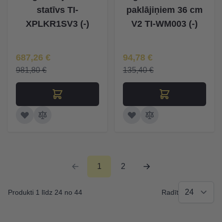
statīvs TI-
paklājiņiem 36 cm
XPLKR1SV3 (-)
V2 TI-WM003 (-)
Īpaša Cena
Īpaša Cena
687,26 €
94,78 €
981,80 €
135,40 €
1
2
Produkti 1 līdz 24 no 44
Radīt