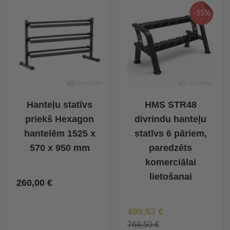
-35%
Hanteļu statīvs
HMS STR48
priekš Hexagon
divrindu hanteļu
hantelēm 1525 x
statīvs 6 pāriem,
570 x 950 mm
paredzēts
komerciālai
lietošanai
260,00 €
Īpaša Cena
499,53 €
768,50 €