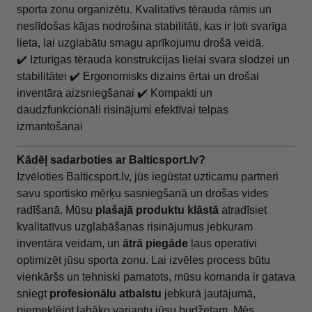
sporta zonu organizētu. Kvalitatīvs tērauda rāmis un
neslīdošas kājas nodrošina stabilitāti, kas ir ļoti svarīga
lieta, lai uzglabātu smagu aprīkojumu drošā veidā.
✔️ Izturīgas tērauda konstrukcijas lielai svara slodzei un
stabilitātei ✔️ Ergonomisks dizains ērtai un drošai
inventāra aizsniegšanai ✔️ Kompakti un
daudzfunkcionāli risinājumi efektīvai telpas
izmantošanai
Kādēļ sadarboties ar Balticsport.lv?
Izvēloties Balticsport.lv, jūs iegūstat uzticamu partneri
savu sportisko mērķu sasniegšanā un drošas vides
radīšanā. Mūsu
plašajā produktu klāstā
atradīsiet
kvalitatīvus uzglabāšanas risinājumus jebkuram
inventāra veidam, un
ātrā piegāde
ļaus operatīvi
optimizēt jūsu sporta zonu. Lai izvēles process būtu
vienkāršs un tehniski pamatots, mūsu komanda ir gatava
sniegt
profesionālu atbalstu
jebkurā jautājumā,
piemeklējot labāko variantu jūsu budžetam. Mēs