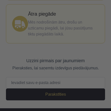
Ātra piegāde
Mēs nodrošinām ātru, drošu un
uzticamu piegādi, lai jūsu pasūtījums
tiktu piegādāts laikā.
Uzzini pirmais par jaunumiem
Pieraksties, lai saņemtu izdevīgus piedāvājumus.
E-pasta adrese
Parakstīties