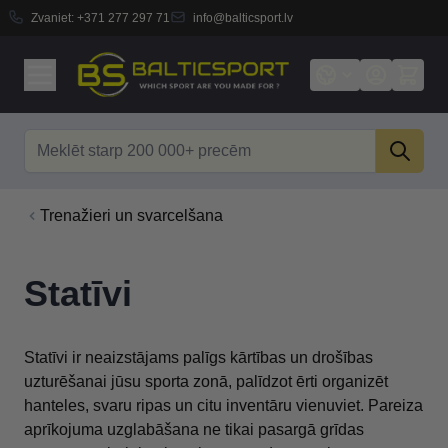
Zvaniet:
+371 277 297 71
info@balticsport.lv
Skip to Content
Search
Trenažieri un svarcelšana
Statīvi
Statīvi ir neaizstājams palīgs kārtības un drošības
uzturēšanai jūsu sporta zonā, palīdzot ērti organizēt
hanteles, svaru ripas un citu inventāru vienuviet. Pareiza
aprīkojuma uzglabāšana ne tikai pasargā grīdas