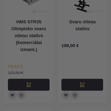
HMS STR35
Svaru stieņa
Olimpisko svaru
statīvs
stieņu statīvs
(komerciālai
199,00 €
izmant.)
Īpaša Cena
79,63 €
122,50 €