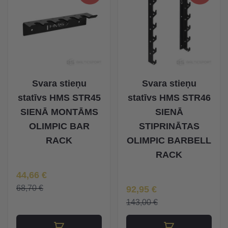
Svara stieņu
Svara stieņu
statīvs HMS STR45
statīvs HMS STR46
SIENĀ MONTĀMS
SIENĀ
OLIMPIC BAR
STIPRINĀTAS
RACK
OLIMPIC BARBELL
RACK
Īpaša Cena
44,66 €
Īpaša Cena
68,70 €
92,95 €
143,00 €