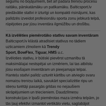
segumu no bojājumiem, bet arī padara treniņu procesu
raitāku, pārskatāmāku un patīkamāku. Balticsport.lv
piedāvātie statīvi ir izturīgi un kompakti risinājumi, kas
palīdzēs izveidot profesionālu sporta zonu jebkurā telpā,
rūpējoties par jūsu inventāra ilgmūžību un drošību.
Kā izvēlēties piemērotāko statīvu savam inventāram
Balticsport.lv klāstā atradīsiet statīvus no tādiem
uzticamiem zīmoliem kā
Trendy
Sport,
BowFlex, Tiguar,
HMS
u.c.
Izvēloties statīvu, ir būtiski pievērst uzmanību tā
maksimālajai nestspējai un izmēriem, lai tas atbilstu
jūsu esošajam inventāram un pieejamajai telpai.
Hanteļu statīvi palīdz uzturēt kārtību un atvieglo svaru
nomaiņu treniņu laikā, savukārt specializētie ripu un
stieņu turētāji pasargās grīdas no nejaušiem
skrāpējumiem un triecieniem. Daudzlīmeņu
konstrukcijas ir īpaši piemērotas maza izmēra telpām, jo
tās ļauj efektīvi izmantot vertikālo vietu, saglabājot