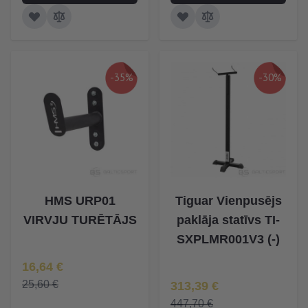
-35%
-30%
HMS URP01
Tiguar Vienpusējs
VIRVJU TURĒTĀJS
paklāja statīvs TI-
SXPLMR001V3 (-)
Īpaša Cena
16,64 €
Īpaša Cena
25,60 €
313,39 €
447,70 €