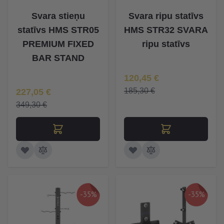
Svara stieņu
Svara ripu statīvs
statīvs HMS STR05
HMS STR32 SVARA
PREMIUM FIXED
ripu statīvs
BAR STAND
Īpaša Cena
120,45 €
Īpaša Cena
185,30 €
227,05 €
349,30 €
-35%
-35%