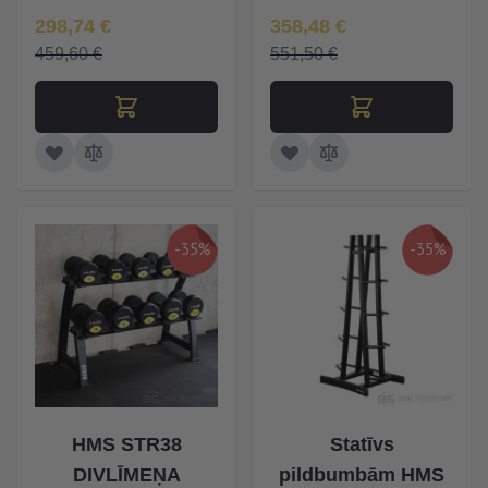
Īpaša Cena
Īpaša Cena
298,74 €
358,48 €
459,60 €
551,50 €
-35%
-35%
HMS STR38
Statīvs
DIVLĪMEŅA
pildbumbām HMS