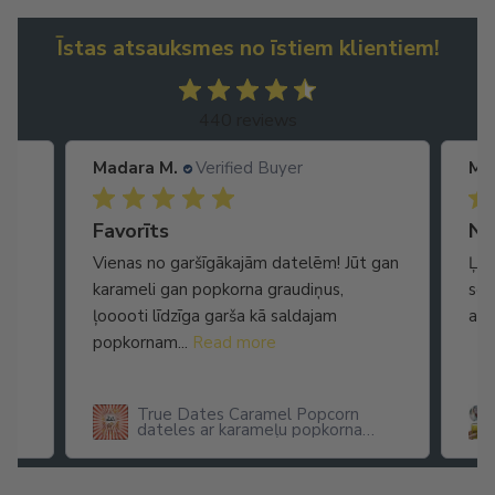
Īstas atsauksmes no īstiem klientiem!
440 reviews
Madara M.
Verified Buyer
Ma
Ātra piegāde. Lieliska apkalpošana.
Favorīts
No
Vienas no garšīgākajām datelēm! Jūt gan
Ļot
karameli gan popkorna graudiņus,
seg
ļooooti līdzīga garša kā saldajam
arī
popkornam...
Read more
True Dates Caramel Popcorn
dateles ar karameļu popkorna
garšu