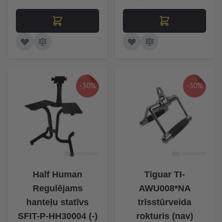
-30%
-30%
Half Human
Tiguar TI-
Regulējams
AWU008*NA
hanteļu statīvs
trīsstūrveida
SFIT-P-HH30004 (-)
rokturis (nav)