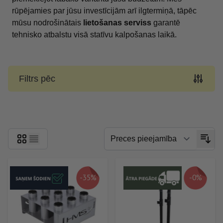
rūpējamies par jūsu investīcijām arī ilgtermiņā, tāpēc
mūsu nodrošinātais
lietošanas serviss
garantē
tehnisko atbalstu visā statīvu kalpošanas laikā.
Filtrs pēc
Skip to product list
-35%
-0%