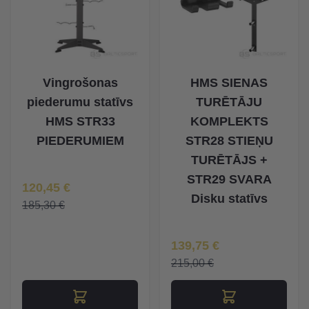
Vingrošonas
HMS SIENAS
piederumu statīvs
TURĒTĀJU
HMS STR33
KOMPLEKTS
PIEDERUMIEM
STR28 STIEŅU
TURĒTĀJS +
STR29 SVARA
Īpaša Cena
120,45 €
Disku statīvs
185,30 €
Īpaša Cena
139,75 €
215,00 €