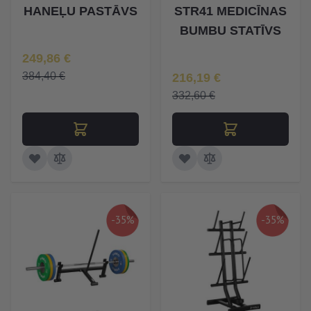
HANEĻU PASTĀVS
STR41 MEDICĪNAS
BUMBU STATĪVS
Īpaša Cena
249,86 €
Īpaša Cena
384,40 €
216,19 €
332,60 €
-35%
-35%