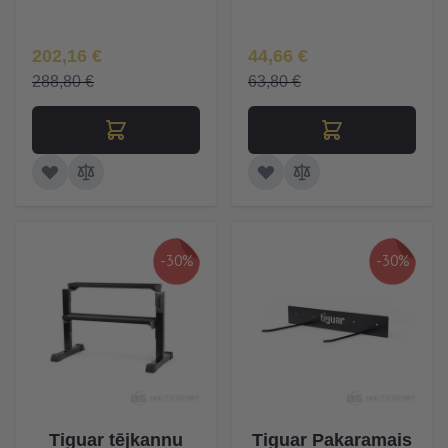
Īpaša Cena
Īpaša Cena
202,16 €
44,66 €
288,80 €
63,80 €
-30%
-30%
Tiguar tējkannu
Tiguar Pakaramais