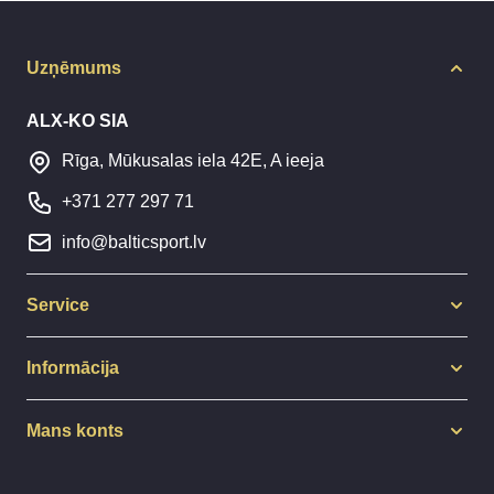
Uzņēmums
ALX-KO SIA
Rīga, Mūkusalas iela 42E, A ieeja
+371 277 297 71
info@balticsport.lv
Service
Informācija
Mans konts