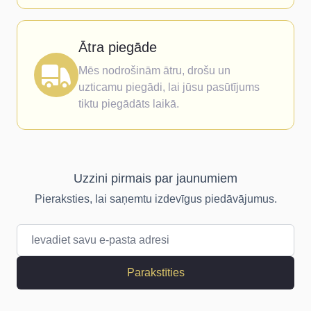
Ātra piegāde
Mēs nodrošinām ātru, drošu un
uzticamu piegādi, lai jūsu pasūtījums
tiktu piegādāts laikā.
Uzzini pirmais par jaunumiem
Pieraksties, lai saņemtu izdevīgus piedāvājumus.
E-pasta adrese
Parakstīties