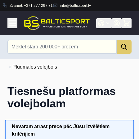
Zvaniet:
+371 277 297 71
info@balticsport.lv
Skip to Content
Search
Pludmales volejbols
Tiesnešu platformas
volejbolam
Nevaram atrast prece pēc Jūsu izvēlētiem
kritērijiem