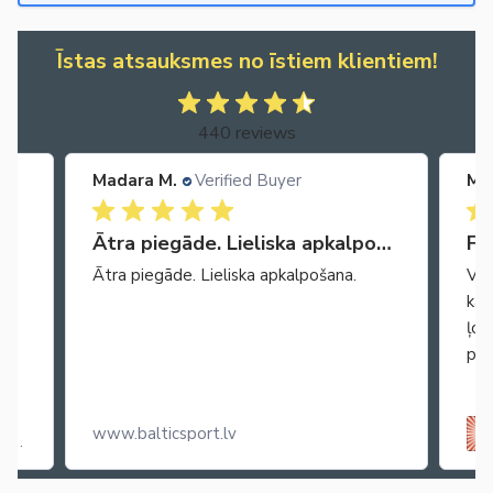
Īstas atsauksmes no īstiem klientiem!
440 reviews
Madara M.
Verified Buyer
Ma
Ātra piegāde. Lieliska apkalpošana.
Fa
Ātra piegāde. Lieliska apkalpošana.
Vie
kar
ļoo
pop
www.balticsport.lv
ss